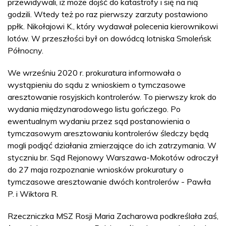
przewidywali, iż może dojść do katastrofy i się na nią
godzili. Wtedy też po raz pierwszy zarzuty postawiono
ppłk. Nikołajowi K., który wydawał polecenia kierownikowi
lotów. W przeszłości był on dowódcą lotniska Smoleńsk
Północny.
We wrześniu 2020 r. prokuratura informowała o
wystąpieniu do sądu z wnioskiem o tymczasowe
aresztowanie rosyjskich kontrolerów. To pierwszy krok do
wydania międzynarodowego listu gończego. Po
ewentualnym wydaniu przez sąd postanowienia o
tymczasowym aresztowaniu kontrolerów śledczy będą
mogli podjąć działania zmierzające do ich zatrzymania. W
styczniu br. Sąd Rejonowy Warszawa-Mokotów odroczył
do 27 maja rozpoznanie wniosków prokuratury o
tymczasowe aresztowanie dwóch kontrolerów - Pawła
P. i Wiktora R.
Rzeczniczka MSZ Rosji Maria Zacharowa podkreślała zaś,