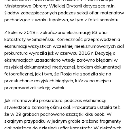
Ministerstwa Obrony Wielkiej Brytanii dotyczące m.in.
śladów zabezpieczonych podczas sekcji ofiar, materiałów
pochodzące z wraku tupolewa, w tym z foteli samolotu.
Z kolei w 2018 r. zakończono ekshumację 83 ofiar
katastrofy w Smoleńsku. Konieczność przeprowadzenia
ekshumacji wszystkich wcześniej nieekshumowanych ciał
prokuratura wyraziła już w czerwcu 2016 r. Decyzję o
ekshumacjach uzasadniano wtedy zarówno błędami w
rosyjskiej dokumentacji medycznej, brakiem dokumentacji
fotograficznej, jak i tym, że Rosja nie zgodziła się na
przesłuchanie rosyjskich biegłych, którzy na miejscu
przeprowadzali sekcję zwłok.
Jak informowała prokuratura, podczas ekshumacji
stwierdzono zamianę ośmiu ciał. Prokuratura ustaliła też,
że w 29 grobach pochowano szczątki kilku osób. W
skrajnym przypadku w jednym grobie złożono fragmenty
ciał należące do dziesięciu ofiar katastrofy. W niektórych