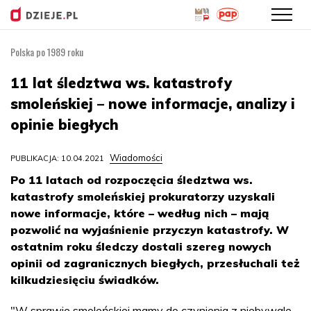
Polska po 1989 roku
Przejdź
do
11 lat śledztwa ws. katastrofy
treści
smoleńskiej – nowe informacje, analizy i
opinie biegłych
Wiadomości
PUBLIKACJA: 10.04.2021
Po 11 latach od rozpoczęcia śledztwa ws.
katastrofy smoleńskiej prokuratorzy uzyskali
nowe informacje, które – według nich – mają
pozwolić na wyjaśnienie przyczyn katastrofy. W
ostatnim roku śledczy dostali szereg nowych
opinii od zagranicznych biegłych, przesłuchali też
kilkudziesięciu świadków.
"W sprawie smoleńskiej mamy do czynienia z niebywale