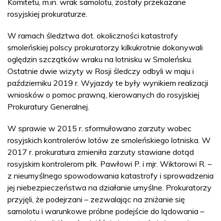
Komitetu, m.in. wrak samolotu, zostały przekazane
rosyjskiej prokuraturze.
W ramach śledztwa dot. okoliczności katastrofy
smoleńskiej polscy prokuratorzy kilkukrotnie dokonywali
oględzin szczątków wraku na lotnisku w Smoleńsku.
Ostatnie dwie wizyty w Rosji śledczy odbyli w maju i
październiku 2019 r. Wyjazdy te były wynikiem realizacji
wniosków o pomoc prawną, kierowanych do rosyjskiej
Prokuratury Generalnej.
W sprawie w 2015 r. sformułowano zarzuty wobec
rosyjskich kontrolerów lotów ze smoleńskiego lotniska. W
2017 r. prokuratura zmieniła zarzuty stawiane dotąd
rosyjskim kontrolerom płk. Pawłowi P. i mjr. Wiktorowi R. –
z nieumyślnego spowodowania katastrofy i sprowadzenia
jej niebezpieczeństwa na działanie umyślne. Prokuratorzy
przyjęli, że podejrzani – zezwalając na zniżanie się
samolotu i warunkowe próbne podejście do lądowania –