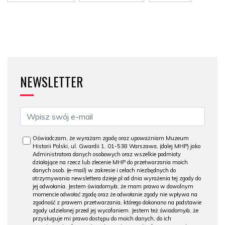
NEWSLETTER
Oświadczam, że wyrażam zgodę oraz upoważniam Muzeum
Historii Polski, ul. Gwardii 1, 01-538 Warszawa, (dalej MHP) jako
Administratora danych osobowych oraz wszelkie podmioty
działające na rzecz lub zlecenie MHP do przetwarzania moich
danych osob. (e-mail) w zakresie i celach niezbędnych do
otrzymywania newslettera dzieje.pl od dnia wyrażenia tej zgody do
jej odwołania. Jestem świadomy/a, że mam prawo w dowolnym
momencie odwołać zgodę oraz że odwołanie zgody nie wpływa na
zgodność z prawem przetwarzania, którego dokonano na podstawie
zgody udzielonej przed jej wycofaniem. Jestem też świadomy/a, że
przysługuje mi prawo dostępu do moich danych, do ich