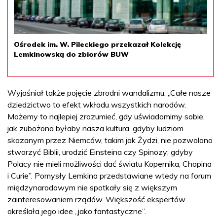
Ośrodek im. W. Pileckiego przekazał Kolekcję
Lemkinowską do zbiorów BUW
Wyjaśniał także pojęcie zbrodni wandalizmu: „Całe nasze
dziedzictwo to efekt wkładu wszystkich narodów.
Możemy to najlepiej zrozumieć, gdy uświadomimy sobie,
jak zubożona byłaby nasza kultura, gdyby ludziom
skazanym przez Niemców, takim jak Żydzi, nie pozwolono
stworzyć Biblii, urodzić Einsteina czy Spinozy; gdyby
Polacy nie mieli możliwości dać światu Kopernika, Chopina
i Curie”. Pomysły Lemkina przedstawiane wtedy na forum
międzynarodowym nie spotkały się z większym
zainteresowaniem rządów. Większość ekspertów
określała jego idee „jako fantastyczne”.