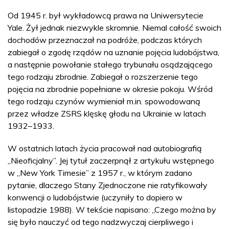
Od 1945 r. był wykładowcą prawa na Uniwersytecie
Yale. Żył jednak niezwykle skromnie. Niemal całość swoich
dochodów przeznaczał na podróże, podczas których
zabiegał o zgodę rządów na uznanie pojęcia ludobójstwa,
a następnie powołanie stałego trybunału osądzającego
tego rodzaju zbrodnie. Zabiegał o rozszerzenie tego
pojęcia na zbrodnie popełniane w okresie pokoju. Wśród
tego rodzaju czynów wymieniał m.in. spowodowaną
przez władze ZSRS klęskę głodu na Ukrainie w latach
1932–1933.
W ostatnich latach życia pracował nad autobiografią
„Nieoficjalny”. Jej tytuł zaczerpnął z artykułu wstępnego
w „New York Timesie” z 1957 r., w którym zadano
pytanie, dlaczego Stany Zjednoczone nie ratyfikowały
konwencji o ludobójstwie (uczyniły to dopiero w
listopadzie 1988). W tekście napisano: „Czego można by
się było nauczyć od tego nadzwyczaj cierpliwego i