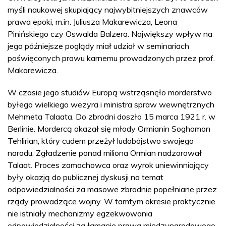
myśli naukowej skupiający najwybitniejszych znawców
prawa epoki, m.in. Juliusza Makarewicza, Leona
Pinińskiego czy Oswalda Balzera. Największy wpływ na
jego późniejsze poglądy miał udział w seminariach
poświęconych prawu karnemu prowadzonych przez prof.
Makarewicza.
W czasie jego studiów Europą wstrząsnęło morderstwo
byłego wielkiego wezyra i ministra spraw wewnętrznych
Mehmeta Talaata. Do zbrodni doszło 15 marca 1921 r. w
Berlinie. Mordercą okazał się młody Ormianin Soghomon
Tehlirian, który cudem przeżył ludobójstwo swojego
narodu. Zgładzenie ponad miliona Ormian nadzorował
Talaat. Proces zamachowca oraz wyrok uniewinniający
były okazją do publicznej dyskusji na temat
odpowiedzialności za masowe zbrodnie popełniane przez
rządy prowadzące wojny. W tamtym okresie praktycznie
nie istniały mechanizmy egzekwowania
odpowiedzialności za łamanie prawa międzynarodowego.