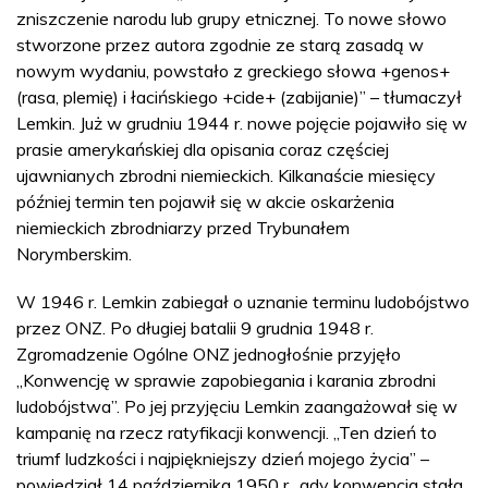
zniszczenie narodu lub grupy etnicznej. To nowe słowo
stworzone przez autora zgodnie ze starą zasadą w
nowym wydaniu, powstało z greckiego słowa +genos+
(rasa, plemię) i łacińskiego +cide+ (zabijanie)” – tłumaczył
Lemkin. Już w grudniu 1944 r. nowe pojęcie pojawiło się w
prasie amerykańskiej dla opisania coraz częściej
ujawnianych zbrodni niemieckich. Kilkanaście miesięcy
później termin ten pojawił się w akcie oskarżenia
niemieckich zbrodniarzy przed Trybunałem
Norymberskim.
W 1946 r. Lemkin zabiegał o uznanie terminu ludobójstwo
przez ONZ. Po długiej batalii 9 grudnia 1948 r.
Zgromadzenie Ogólne ONZ jednogłośnie przyjęło
„Konwencję w sprawie zapobiegania i karania zbrodni
ludobójstwa”. Po jej przyjęciu Lemkin zaangażował się w
kampanię na rzecz ratyfikacji konwencji. „Ten dzień to
triumf ludzkości i najpiękniejszy dzień mojego życia” –
powiedział 14 października 1950 r., gdy konwencja stała