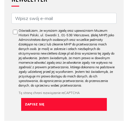
Oświadczam, że wyrażam zgodę oraz upoważniam Muzeum
Historii Polski, ul. Gwardii 1, 01-538 Warszawa, (dalej MHP) jako
Administratora danych osobowych oraz wszelkie podmioty
działające na rzecz lub zlecenie MHP do przetwarzania moich
danych osob. (e-mail) w zakresie i celach niezbędnych do
otrzymywania newslettera dzieje.pl od dnia wyrażenia tej zgody do
jej odwołania. Jestem świadomy/a, że mam prawo w dowolnym
momencie odwołać zgodę oraz że odwołanie zgody nie wpływa na
zgodność z prawem przetwarzania, którego dokonano na podstawie
zgody udzielonej przed jej wycofaniem. Jestem też świadomy/a, że
przysługuje mi prawo dostępu do moich danych, do ich
sprostowania, do ograniczenia przetwarzania, do przenoszenia
danych, do sprzeciwu wobec przetwarzania.