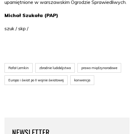
upamiętnione w warszawskim Ogrodzie Sprawiedliwych.
Michał Szukała (PAP)
szuk / skp /
Rafał Lemkin
zbrodnie ludobójstwa
prawo międzynarodowe
Europa i świat po II wojnie światowej
konwencja
NEWSLETTER