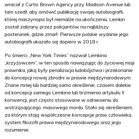
wracał z Curtis Brown Agency przy Madison Avenue lub
tam szedł, aby omówić publikację swojej autobiografii,
której maszynopis był niemalże na ukończeniu. Lemkin
został zabrany przez policjantów na najbliższy
posterunek, gdzie zmarł. Pierwsze polskie wydanie jego
autobiografii ukazało się dopiero w 2018 r.
Po śmierci „New York Times” nazwał Lemkina
„krzyżowcem”, w ten sposób nawiązując do życiowej misji
prawnika, jaką były penalizacja ludobójstwa i przekonanie
do koncepcji nowej zbrodni w prawie międzynarodowym.
Znane mniej lub bardziej samo określenie, czasem dalekie
od koncepcji samego Lemkina lub brzmienia artykułu II
konwencji, jest często stosowane w odniesieniu do
wstrząsającego, masowego mordu. Stało się określeniem,
za którym stoją współczesne koncepcje praw człowieka,
system filozofii prawa międzynarodowego oraz jego
rozumienie.