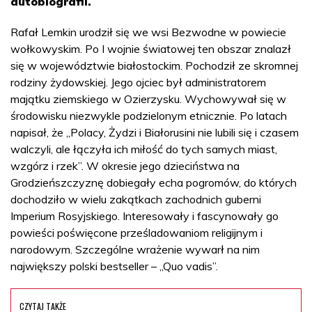
autobiografii.
Rafał Lemkin urodził się we wsi Bezwodne w powiecie
wołkowyskim. Po I wojnie światowej ten obszar znalazł
się w województwie białostockim. Pochodził ze skromnej
rodziny żydowskiej. Jego ojciec był administratorem
majątku ziemskiego w Ozierzysku. Wychowywał się w
środowisku niezwykle podzielonym etnicznie. Po latach
napisał, że „Polacy, Żydzi i Białorusini nie lubili się i czasem
walczyli, ale łączyła ich miłość do tych samych miast,
wzgórz i rzek”. W okresie jego dzieciństwa na
Grodzieńszczyznę dobiegały echa pogromów, do których
dochodziło w wielu zakątkach zachodnich guberni
Imperium Rosyjskiego. Interesowały i fascynowały go
powieści poświęcone prześladowaniom religijnym i
narodowym. Szczególne wrażenie wywarł na nim
największy polski bestseller – „Quo vadis”.
CZYTAJ TAKŻE