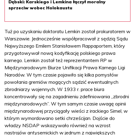
Dębski: Karskiego i Lemkina łączył moralny
sprzeciw wobec Holokaustu
Tuż po uzyskaniu doktoratu Lemkin został prokuratorem w
Warszawie. Jednocześnie współpracował z sędzią Sądu
Najwyższego Emilem Stanisławem Rappaportem, który
przygotowywał nową kodyfikację polskiego prawa
karnego. Lemkin został też reprezentantem RP w
Międzynarodowym Biurze Unifikacji Prawa Karnego Ligi
Narodów. W tym czasie pojawiło się kilka pomysłów
powołania gremiów mogących sądzić ewentualnych
zbrodniarzy wojennych. W 1933 r. prace biura
koncentrowały się na zagadnieniu zdefiniowania „zbrodni
międzynarodowych”. W tym samym czasie uwagę opinii
międzynarodowej przyciągały wieści z irackiego Simel, w
którym wymordowano setki chrześcijan. Dojście do
władzy NSDAP wskazywało również na wzrost
nastrojów antysemickich w jednym z największych