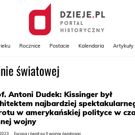
ieku
Rocznice
Postacie
Kalendaria
Artykuły
jnie światowej
Przejdź
do
treści
f. Antoni Dudek: Kissinger był
hitektem najbardziej spektakularne
otu w amerykańskiej polityce w cza
nej wojny
.2023
Europa i świat po II wojnie światowej