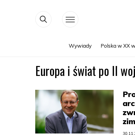
Wywiady
Polska w XX w
Search
Europa i świat po II wo
Pro
arc
zwr
zim
30.11