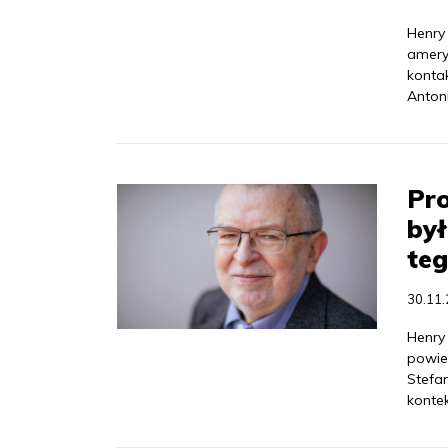
Henry 
amery
konta
Anton
Pro
był
te
30.11
Henry
powie
Stefa
kontek