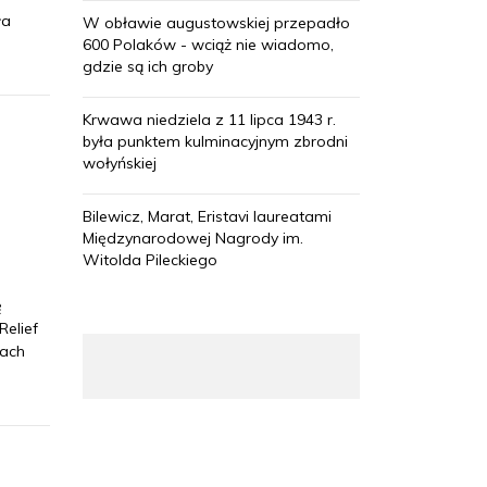
ła
W obławie augustowskiej przepadło
600 Polaków - wciąż nie wiadomo,
gdzie są ich groby
Krwawa niedziela z 11 lipca 1943 r.
była punktem kulminacyjnym zbrodni
wołyńskiej
Bilewicz, Marat, Eristavi laureatami
Międzynarodowej Nagrody im.
Witolda Pileckiego
ę
elief
tach