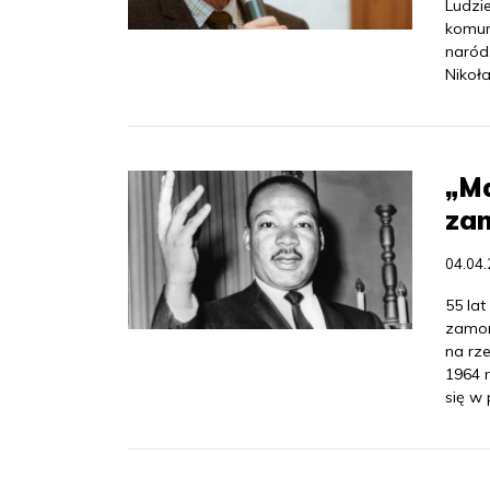
Ludzi
komuni
naród,
Nikoła
„Ma
zam
04.04
55 lat
zamor
na rze
1964 
się w