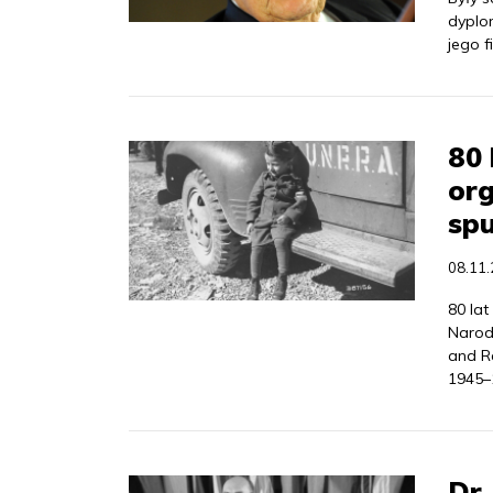
dyplo
jego f
80
org
sp
08.11
80 la
Narod
and Re
1945–
Dr