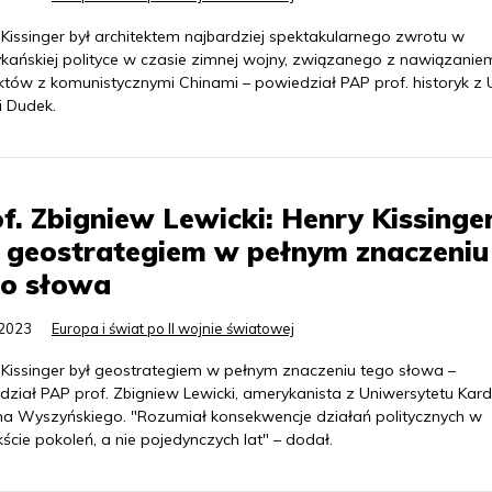
Kissinger był architektem najbardziej spektakularnego zwrotu w
kańskiej polityce w czasie zimnej wojny, związanego z nawiązanie
któw z komunistycznymi Chinami – powiedział PAP prof. historyk 
i Dudek.
f. Zbigniew Lewicki: Henry Kissinge
 geostrategiem w pełnym znaczeniu
go słowa
.2023
Europa i świat po II wojnie światowej
 Kissinger był geostrategiem w pełnym znaczeniu tego słowa –
dział PAP prof. Zbigniew Lewicki, amerykanista z Uniwersytetu Kar
na Wyszyńskiego. "Rozumiał konsekwencje działań politycznych w
ście pokoleń, a nie pojedynczych lat" – dodał.