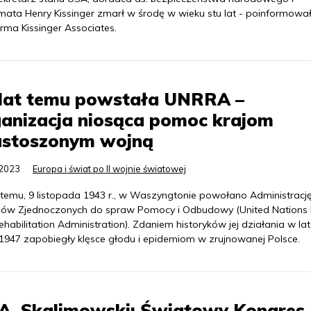
mata Henry Kissinger zmarł w środę w wieku stu lat - poinformowa
irma Kissinger Associates.
 lat temu powstała UNRRA –
anizacja niosąca pomoc krajom
ustoszonym wojną
.2023
Europa i świat po II wojnie światowej
t temu, 9 listopada 1943 r., w Waszyngtonie powołano Administracj
ów Zjednoczonych do spraw Pomocy i Odbudowy (United Nations R
habilitation Administration). Zdaniem historyków jej działania w la
1947 zapobiegły klęsce głodu i epidemiom w zrujnowanej Polsce.
 A. Skalimowski: Światowy Kongres