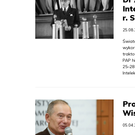
Int
r. 
25.08
Świat
wykor
trakt
PAP hi
25–28
Intele
Pro
Wis
05.04