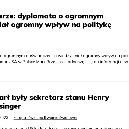
erze: dyplomata o ogromnym
miał ogromny wpływ na politykę
a o ogromnym doświadczeniu i wiedzy; miał ogromny wpływ na poli
or USA w Polsce Mark Brzezinski, odnosząc się do informacji o śmi
rł były sekretarz stanu Henry
singer
.2023
Europa i świat po II wojnie światowej
sekretarz stanu USA, doradca ds. bezpieczeństwa narodowego i