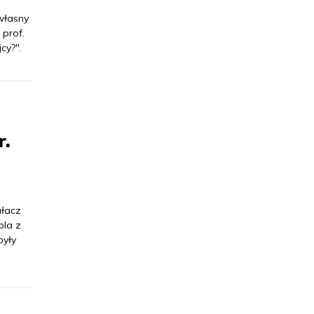
 własny
 prof.
cy?".
r.
ałacz
bla z
były