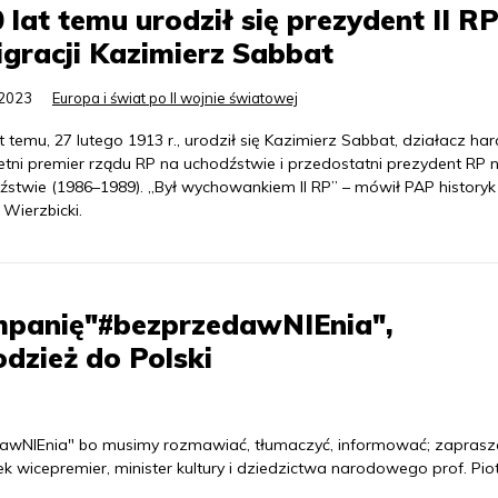
 lat temu urodził się prezydent II R
gracji Kazimierz Sabbat
.2023
Europa i świat po II wojnie światowej
t temu, 27 lutego 1913 r., urodził się Kazimierz Sabbat, działacz harc
letni premier rządu RP na uchodźstwie i przedostatni prezydent RP 
źstwie (1986–1989). „Był wychowankiem II RP” – mówił PAP historyk 
Wierzbicki.
mpanię"#bezprzedawNIEnia",
dzież do Polski
dawNIEnia" bo musimy rozmawiać, tłumaczyć, informować; zapras
k wicepremier, minister kultury i dziedzictwa narodowego prof. Pio