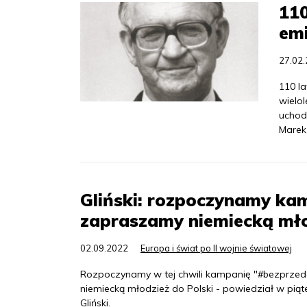
110
emi
27.02
110 la
wielo
uchod
Marek 
Gliński: rozpoczynamy ka
zapraszamy niemiecką mło
02.09.2022
Europa i świat po II wojnie światowej
Rozpoczynamy w tej chwili kampanię "#bezprze
niemiecką młodzież do Polski - powiedział w piąte
Gliński.