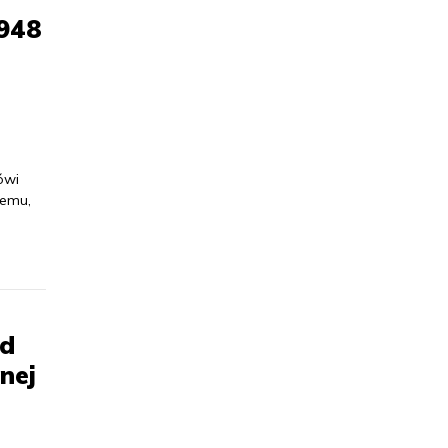
1948
ówi
temu,
ad
nej