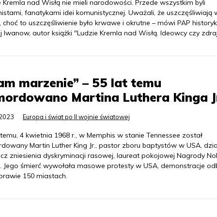
e Kremla nad Wisłą nie mieli narodowości. Przede wszystkim byli
stami, fanatykami idei komunistycznej. Uważali, że uszczęśliwiają
 choć to uszczęśliwienie było krwawe i okrutne – mówi PAP historyk
j Iwanow, autor książki "Ludzie Kremla nad Wisłą. Ideowcy czy zdraj
m marzenie” – 55 lat temu
ordowano Martina Luthera Kinga J
.2023
Europa i świat po II wojnie światowej
 temu, 4 kwietnia 1968 r., w Memphis w stanie Tennessee został
dowany Martin Luther King Jr., pastor zboru baptystów w USA, dzi
cz zniesienia dyskryminacji rasowej, laureat pokojowej Nagrody No
r. Jego śmierć wywołała masowe protesty w USA, demonstracje od
 prawie 150 miastach.