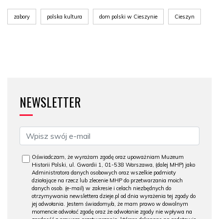
zabory
polska kultura
dom polski w Cieszynie
Cieszyn
NEWSLETTER
Oświadczam, że wyrażam zgodę oraz upoważniam Muzeum
Historii Polski, ul. Gwardii 1, 01-538 Warszawa, (dalej MHP) jako
Administratora danych osobowych oraz wszelkie podmioty
działające na rzecz lub zlecenie MHP do przetwarzania moich
danych osob. (e-mail) w zakresie i celach niezbędnych do
otrzymywania newslettera dzieje.pl od dnia wyrażenia tej zgody do
jej odwołania. Jestem świadomy/a, że mam prawo w dowolnym
momencie odwołać zgodę oraz że odwołanie zgody nie wpływa na