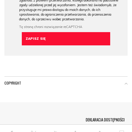
zgodność z prawem przetwarzania, którego dokonano na podstawie
zgody udzielonej przed jej wycofaniem. Jestem też świadomy/a, że
przysługuje mi prawo dostępu do moich danych, do ich
sprostowania, do ograniczenia przetwarzania, do przenoszenia
danych, do sprzeciwu wobec przetwarzania.
COPYRIGHT
Menu Footer
DEKLARACJA DOSTĘPNOŚCI
© COPYRIGHT PAP 2026