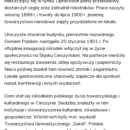
mieszczący się w rynku. Opracował plany przebudowy,
dostarczył cegłę oraz zatrudnił robotników. Prace ruszyły
wiosną 1899 r. i trwały do lipca 1900 r. Jesienią
towarzystwa narodowe zajęły przydzielone im lokale.
Uroczyste otwarcie budynku, pierwotnie nazwanego
Domem Polskim, nastąpiło 20 stycznia 1901 r. Po
oficjalnej inauguracji ośrodek włączył się w życie
społeczności na Śląsku Cieszyńskim. Na parterze mieściły
się restauracja, kawiarnia, sklep spożywczy i papierniczy.
Nieco później działał tam również złotnik i zegarmistrz.
Lokale gastronomiczne stanowiły zaplecze dla spotkań,
narad, konferencji i innych wydarzeń.
Dom stał się ośrodkiem polskiego życia towarzyskiego i
kulturalnego w Cieszynie. Siedzibę znalazły w nim
instytucje i stowarzyszenia kulturalne, oświatowe i
gospodarcze. Wśród nich były m.in. wydział
Towarzystwa Gimnastycznego „Sokół”, Polskie