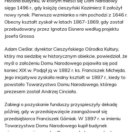
Historia budynku, w którym mieści się Dom Narodowy
sięga 1496 r., gdy książę cieszyński Kazimierz II założył
nowy rynek. Pierwsza wzmianka o nim pochodzi z 1646 r.
Obecny kształt zyskał w latach 1867-1869, gdy został
przebudowany przez Ignatza Eisnera według projektu
Josefa Grossa.
Adam Cieślar, dyrektor Cieszyńskiego Ośrodka Kultury,
który ma siedzibę w historycznym obiekcie, powiedział, że
myśl o założeniu Domu Narodowego pojawiła się pod
koniec XIX w. Podjął ją w 1882 r. ks. Franciszek Michejda.
Jego inicjatywa zyskała realny kształt w 1887 r., kiedy to
powstało Towarzystwo Domu Narodowego, którego
prezesem został Andrzej Cinciała.
Zabiegi o pozyskanie funduszy przyspieszyły dekadę
później, gdy w przedsięwzięcie zaangażował się
przedsiębiorca Franciszek Górniak. W 1897 r. w imieniu
Towarzystwa Domu Narodowego kupił budynek