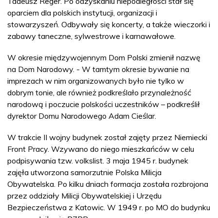
Tadeusz Reger. Po odzyskaniu niepodległości stał się
oparciem dla polskich instytucji, organizacji i
stowarzyszeń. Odbywały się koncerty, a także wieczorki i
zabawy taneczne, sylwestrowe i karnawałowe.
W okresie międzywojennym Dom Polski zmienił nazwę
na Dom Narodowy. - W tamtym okresie bywanie na
imprezach w nim organizowanych było nie tylko w
dobrym tonie, ale również podkreślało przynależność
narodową i poczucie polskości uczestników – podkreślił
dyrektor Domu Narodowego Adam Cieślar.
W trakcie II wojny budynek został zajęty przez Niemiecki
Front Pracy. Wzywano do niego mieszkańców w celu
podpisywania tzw. volkslist. 3 maja 1945 r. budynek
zajęła utworzona samorzutnie Polska Milicja
Obywatelska. Po kilku dniach formacja została rozbrojona
przez oddziały Milicji Obywatelskiej i Urzędu
Bezpieczeństwa z Katowic. W 1949 r. po MO do budynku