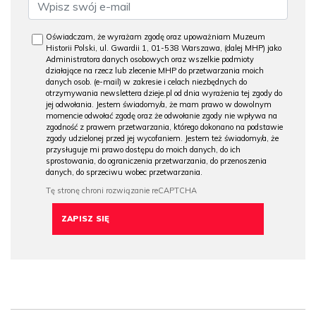
Oświadczam, że wyrażam zgodę oraz upoważniam Muzeum
Historii Polski, ul. Gwardii 1, 01-538 Warszawa, (dalej MHP) jako
Administratora danych osobowych oraz wszelkie podmioty
działające na rzecz lub zlecenie MHP do przetwarzania moich
danych osob. (e-mail) w zakresie i celach niezbędnych do
otrzymywania newslettera dzieje.pl od dnia wyrażenia tej zgody do
jej odwołania. Jestem świadomy/a, że mam prawo w dowolnym
momencie odwołać zgodę oraz że odwołanie zgody nie wpływa na
zgodność z prawem przetwarzania, którego dokonano na podstawie
zgody udzielonej przed jej wycofaniem. Jestem też świadomy/a, że
przysługuje mi prawo dostępu do moich danych, do ich
sprostowania, do ograniczenia przetwarzania, do przenoszenia
danych, do sprzeciwu wobec przetwarzania.