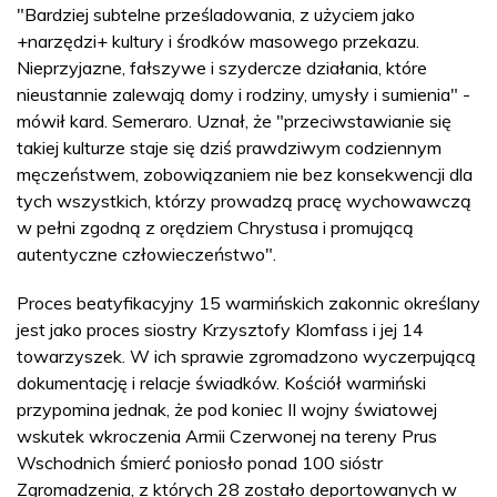
"Bardziej subtelne prześladowania, z użyciem jako
+narzędzi+ kultury i środków masowego przekazu.
Nieprzyjazne, fałszywe i szydercze działania, które
nieustannie zalewają domy i rodziny, umysły i sumienia" -
mówił kard. Semeraro. Uznał, że "przeciwstawianie się
takiej kulturze staje się dziś prawdziwym codziennym
męczeństwem, zobowiązaniem nie bez konsekwencji dla
tych wszystkich, którzy prowadzą pracę wychowawczą
w pełni zgodną z orędziem Chrystusa i promującą
autentyczne człowieczeństwo".
Proces beatyfikacyjny 15 warmińskich zakonnic określany
jest jako proces siostry Krzysztofy Klomfass i jej 14
towarzyszek. W ich sprawie zgromadzono wyczerpującą
dokumentację i relacje świadków. Kościół warmiński
przypomina jednak, że pod koniec II wojny światowej
wskutek wkroczenia Armii Czerwonej na tereny Prus
Wschodnich śmierć poniosło ponad 100 sióstr
Zgromadzenia, z których 28 zostało deportowanych w