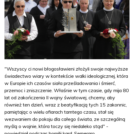
"Wszyscy ci nowi błogosławieni złożyli swoje najwyższe
świadectwo wiary w kontekście walki ideologicznej, która
w Europie ich czasów siała prześladowania i śmierć,
przemoc i zniszczenie. Właśnie w tym czasie, gdy mija 80
lat od zakończenia II wojny światowej, chcemy, aby
również ten dzień, wraz z beatyfikacją tych 15 zakonnic,
pamiętając o wielu ofiarach tamtego czasu, stał się
wezwaniem do pokoju dla całego świata, ze szczególną
myślą o wojnie, która toczy się niedaleko stąd" -
powiedział podczas homilii kard. Semeraro.