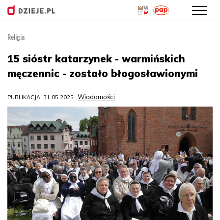
Religia
Przejdź
do
15 sióstr katarzynek - warmińskich
treści
męczennic - zostało błogosławionymi
Wiadomości
PUBLIKACJA: 31.05.2025