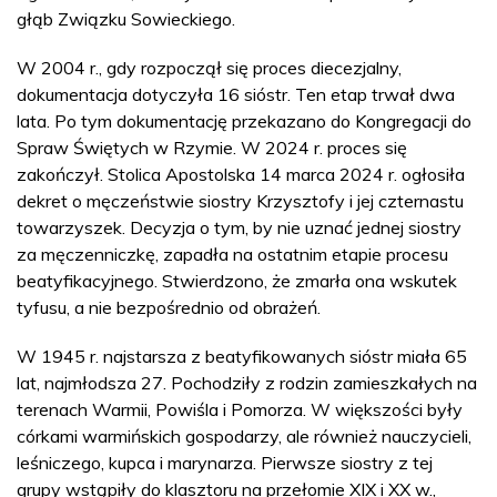
głąb Związku Sowieckiego.
W 2004 r., gdy rozpoczął się proces diecezjalny,
dokumentacja dotyczyła 16 sióstr. Ten etap trwał dwa
lata. Po tym dokumentację przekazano do Kongregacji do
Spraw Świętych w Rzymie. W 2024 r. proces się
zakończył. Stolica Apostolska 14 marca 2024 r. ogłosiła
dekret o męczeństwie siostry Krzysztofy i jej czternastu
towarzyszek. Decyzja o tym, by nie uznać jednej siostry
za męczenniczkę, zapadła na ostatnim etapie procesu
beatyfikacyjnego. Stwierdzono, że zmarła ona wskutek
tyfusu, a nie bezpośrednio od obrażeń.
W 1945 r. najstarsza z beatyfikowanych sióstr miała 65
lat, najmłodsza 27. Pochodziły z rodzin zamieszkałych na
terenach Warmii, Powiśla i Pomorza. W większości były
córkami warmińskich gospodarzy, ale również nauczycieli,
leśniczego, kupca i marynarza. Pierwsze siostry z tej
grupy wstąpiły do klasztoru na przełomie XIX i XX w.,