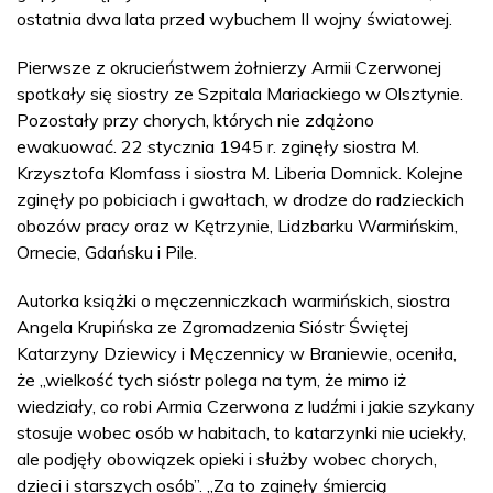
ostatnia dwa lata przed wybuchem II wojny światowej.
Pierwsze z okrucieństwem żołnierzy Armii Czerwonej
spotkały się siostry ze Szpitala Mariackiego w Olsztynie.
Pozostały przy chorych, których nie zdążono
ewakuować. 22 stycznia 1945 r. zginęły siostra M.
Krzysztofa Klomfass i siostra M. Liberia Domnick. Kolejne
zginęły po pobiciach i gwałtach, w drodze do radzieckich
obozów pracy oraz w Kętrzynie, Lidzbarku Warmińskim,
Ornecie, Gdańsku i Pile.
Autorka książki o męczenniczkach warmińskich, siostra
Angela Krupińska ze Zgromadzenia Sióstr Świętej
Katarzyny Dziewicy i Męczennicy w Braniewie, oceniła,
że „wielkość tych sióstr polega na tym, że mimo iż
wiedziały, co robi Armia Czerwona z ludźmi i jakie szykany
stosuje wobec osób w habitach, to katarzynki nie uciekły,
ale podjęły obowiązek opieki i służby wobec chorych,
dzieci i starszych osób”. „Za to zginęły śmiercią