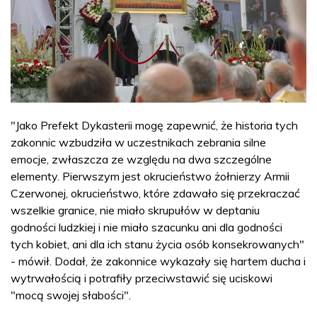
"Jako Prefekt Dykasterii mogę zapewnić, że historia tych
zakonnic wzbudziła w uczestnikach zebrania silne
emocje, zwłaszcza ze względu na dwa szczególne
elementy. Pierwszym jest okrucieństwo żołnierzy Armii
Czerwonej, okrucieństwo, które zdawało się przekraczać
wszelkie granice, nie miało skrupułów w deptaniu
godności ludzkiej i nie miało szacunku ani dla godności
tych kobiet, ani dla ich stanu życia osób konsekrowanych"
- mówił. Dodał, że zakonnice wykazały się hartem ducha i
wytrwałością i potrafiły przeciwstawić się uciskowi
"mocą swojej słabości".