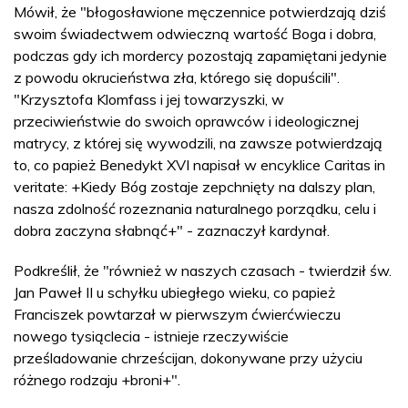
Mówił, że "błogosławione męczennice potwierdzają dziś
swoim świadectwem odwieczną wartość Boga i dobra,
podczas gdy ich mordercy pozostają zapamiętani jedynie
z powodu okrucieństwa zła, którego się dopuścili".
"Krzysztofa Klomfass i jej towarzyszki, w
przeciwieństwie do swoich oprawców i ideologicznej
matrycy, z której się wywodzili, na zawsze potwierdzają
to, co papież Benedykt XVI napisał w encyklice Caritas in
veritate: +Kiedy Bóg zostaje zepchnięty na dalszy plan,
nasza zdolność rozeznania naturalnego porządku, celu i
dobra zaczyna słabnąć+" - zaznaczył kardynał.
Podkreślił, że "również w naszych czasach - twierdził św.
Jan Paweł II u schyłku ubiegłego wieku, co papież
Franciszek powtarzał w pierwszym ćwierćwieczu
nowego tysiąclecia - istnieje rzeczywiście
prześladowanie chrześcijan, dokonywane przy użyciu
różnego rodzaju +broni+".