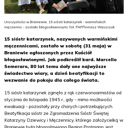
Uroczystości w Braniewie, 15 sióstr katarzynek - warmińskich
męczennic - zostało błogosławionymi, fot. PAP/Tomasz Waszczuk
15 sióstr katarzynek, nazywanych warmińskimi
męczennicami, zostało w sobotę (31 maja) w
Braniewie ogłoszonych przez Kościół
błogosławionymi. Jak podkreślił kard. Marcello
Semeraro, 80 lat temu dały one najwyższe
świadectwo wiary, a dzień beatyfikacji to
wezwanie do pokoju dla całego świata.
15 sióstr katarzynek zginęło z rąk czerwonoarmistów od
stycznia do listopada 1945 r., gdy - mimo możliwości
ewakuacji - pozostały przy chorych i potrzebujących.
Beatyfikacja sióstr ze Zgromadzenia Sióstr Świętej
Katarzyny Dziewicy i Męczennicy, którego założycielką w
Braniewie była błogosławiona Regina Protmann, jest