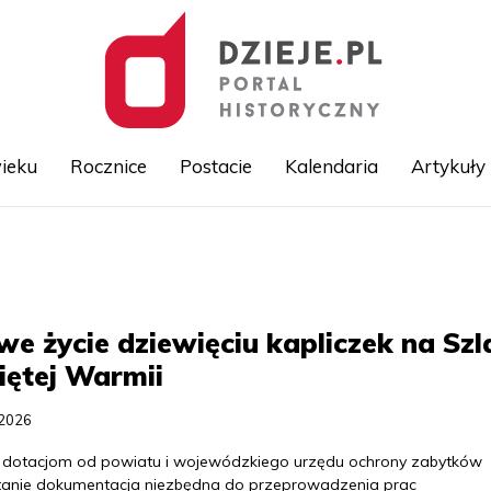
ieku
Rocznice
Postacie
Kalendaria
Artykuły
Przejdź
do
treści
e życie dziewięciu kapliczek na Szl
ętej Warmii
.2026
i dotacjom od powiatu i wojewódzkiego urzędu ochrony zabytków
anie dokumentacja niezbędna do przeprowadzenia prac