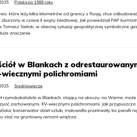
.2025
Polska po 1989 roku
wo, które leży kilka kilometrów od granicy z Rosją, chce odbudowa
 zburzony w czasie II wojny światowej. Jak powiedział PAP burmist
 Tomasz Sielicki, w obecnej sytuacji geopolitycznej symboliczne ge
duże znaczenie.
ściół w Blankach z odrestaurowany
-wiecznymi polichromiami
.2025
Średniowiecze
ł rzymskokatolicki w Blankach, stojący na uboczu, na Warmii, może 
zycić zachowanymi, XV-wiecznymi polichromiami. Jak przypuszcza
ska, konserwator dzieł sztuki, malowidła przetrwały, bo parafii n
yło stać na gruntowny remont wnętrza.