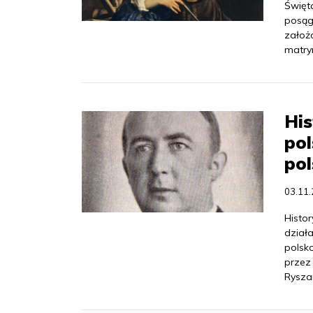
Święt
posąg
założ
matry
His
pol
pol
03.11
Histo
dział
polsk
przez
Rysza