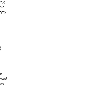
toją
nia
zyny
ć
ch
zować
ych