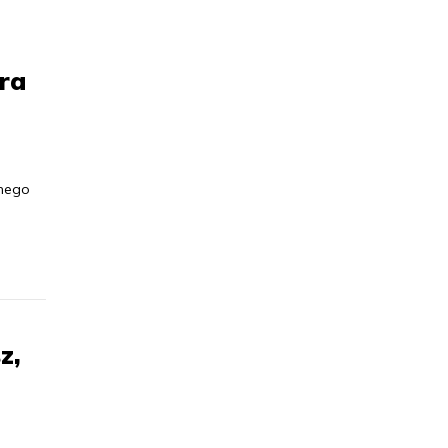
ra
nnego
z,