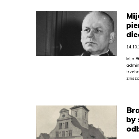
Mij
pi
die
14.10
Mija 
admin
trzeba
zniszc
Bra
by 
od