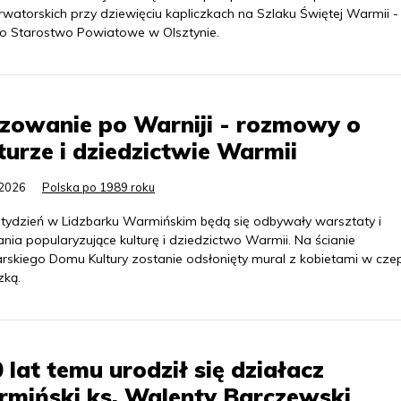
rwatorskich przy dziewięciu kapliczkach na Szlaku Świętej Warmii -
o Starostwo Powiatowe w Olsztynie.
zowanie po Warniji - rozmowy o
turze i dziedzictwie Warmii
.2026
Polska po 1989 roku
 tydzień w Lidzbarku Warmińskim będą się odbywały warsztaty i
nia popularyzujące kulturę i dziedzictwo Warmii. Na ścianie
arskiego Domu Kultury zostanie odsłonięty mural z kobietami w cze
zką.
 lat temu urodził się działacz
miński ks. Walenty Barczewski