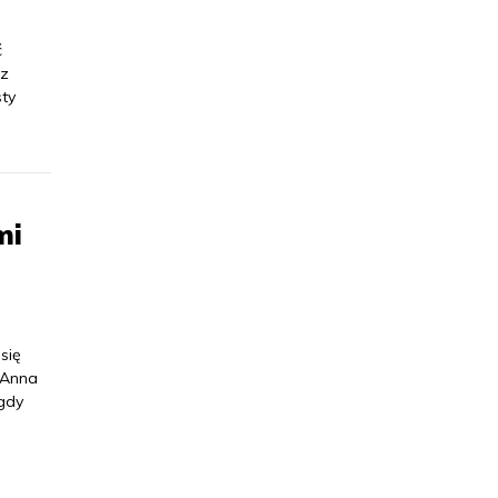
ć
rz
sty
mi
się
 Anna
igdy