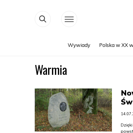
Wywiady
Polska w XX w
Search
Warmia
Now
Świ
14.07
Dzięk
powst