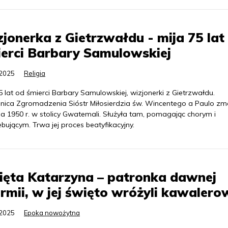
jonerka z Gietrzwałdu - mija 75 lat
erci Barbary Samulowskiej
.2025
Religia
5 lat od śmierci Barbary Samulowskiej, wizjonerki z Gietrzwałdu.
nica Zgromadzenia Sióstr Miłosierdzia św. Wincentego a Paulo zm
ia 1950 r. w stolicy Gwatemali. Służyła tam, pomagając chorym i
bującym. Trwa jej proces beatyfikacyjny.
ięta Katarzyna – patronka dawnej
mii, w jej święto wróżyli kawalero
.2025
Epoka nowożytna