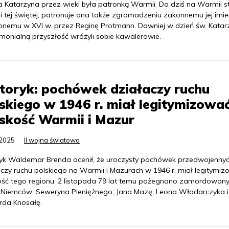
a Katarzyna przez wieki była patronką Warmii. Do dziś na Warmii s
i tej świętej, patronuje ona także zgromadzeniu zakonnemu jej imie
onemu w XVI w. przez Reginę Protmann. Dawniej w dzień św. Katar
monialną przyszłość wróżyli sobie kawalerowie.
toryk: pochówek działaczy ruchu
skiego w 1946 r. miał legitymizowa
skość Warmii i Mazur
.2025
II wojna światowa
ryk Waldemar Brenda ocenił, że uroczysty pochówek przedwojenny
aczy ruchu polskiego na Warmii i Mazurach w 1946 r. miał legitymi
ość tego regionu. 2 listopada 79 lat temu pożegnano zamordowan
 Niemców: Seweryna Pieniężnego, Jana Mazę, Leona Włodarczyka i
rda Knosałę.