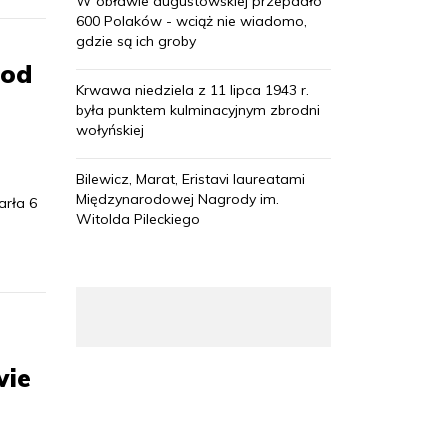
W obławie augustowskiej przepadło
600 Polaków - wciąż nie wiadomo,
gdzie są ich groby
 od
Krwawa niedziela z 11 lipca 1943 r.
była punktem kulminacyjnym zbrodni
wołyńskiej
Bilewicz, Marat, Eristavi laureatami
Międzynarodowej Nagrody im.
arła 6
Witolda Pileckiego
wie