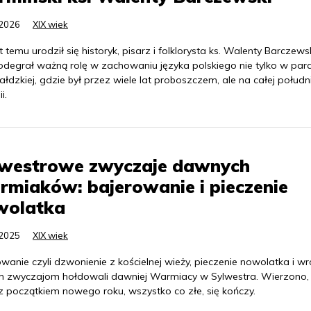
.2026
XIX wiek
t temu urodził się historyk, pisarz i folklorysta ks. Walenty Barczewsk
odegrał ważną rolę w zachowaniu języka polskiego nie tylko w para
łdzkiej, gdzie był przez wiele lat proboszczem, ale na całej połud
i.
lwestrowe zwyczaje dawnych
miaków: bajerowanie i pieczenie
wolatka
.2025
XIX wiek
wanie czyli dzwonienie z kościelnej wieży, pieczenie nowolatka i wr
im zwyczajom hołdowali dawniej Warmiacy w Sylwestra. Wierzono,
z początkiem nowego roku, wszystko co złe, się kończy.