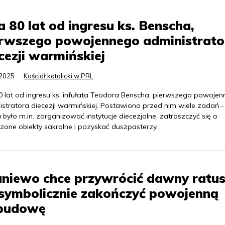
a 80 lat od ingresu ks. Benscha,
erwszego powojennego administrato
cezji warmińskiej
.2025
Kościół katolicki w PRL
80 lat od ingresu ks. infułata Teodora Benscha, pierwszego powoje
istratora diecezji warmińskiej. Postawiono przed nim wiele zadań -
 było m.in. zorganizować instytucje diecezjalne, zatroszczyć się o
zone obiekty sakralne i pozyskać duszpasterzy.
niewo chce przywrócić dawny ratus
symbolicznie zakończyć powojenną
budowę