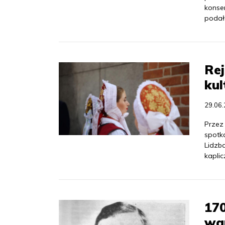
konse
podał
Rej
kul
29.06
Przez
spotka
Lidzb
kaplic
170
war