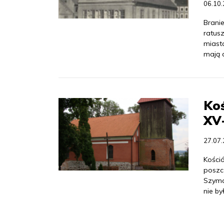
06.10
Branie
ratusz
miasta
mają 
Ko
XV
27.07
Kośció
poszc
Szymań
nie b