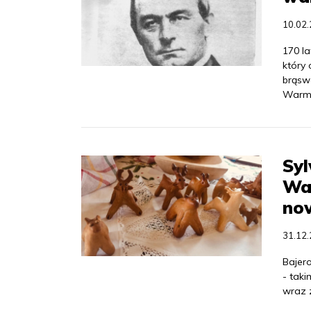
10.02
170 la
który 
brąswa
Warmi
Sy
War
no
31.12
Bajero
- tak
wraz 