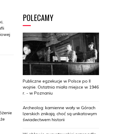
POLECAMY
i,
fii
niowej
Publiczne egzekucje w Polsce po II
wojnie. Ostatnia miała miejsce w 1946
r. - w Poznaniu
Archeolog: kamienne wały w Górach
óżenie
Izerskich znikają, choć są unikatowym
 że
świadectwem historii