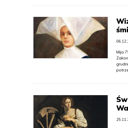
Wiz
śmi
06.12
Mija 7
Zakon
grudn
potrze
Św
War
25.11