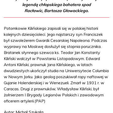
legendą chłopskiego bohatera spod
Racławic, Bartosza Głowackiego.
Potomkowie Kilińskiego zapisali się w polskiej historii
kolejnych dziesięcioleci. Jego najstarszy syn Franciszek
był szwoleżerem Gwardii Cesarskiej Napoleona. Podczas
wyprawy na Moskwę dosłużył się stopnia porucznika.
Bratanek słynnego szewca ks. Teodor Jan Konstanty
Kiliński walczył w Powstaniu Listopadowym. Edward
Antoni Kiliński, prawnuk Jana Kilińskiego, w latach
dwudziestych ukończył studia na Uniwersytecie Columbia
w Nowym Jorku. Jako geolog poszukiwał ropy naftowej w
Gujanie Holenderskiej i w Wenezueli. Zmarł w 1931 r. w
Caracas. Drugi z prawnuków, Władysław Kiliński, był
żołnierzem I Brygady Legionów Polskich i zawodowym
oficerem artylerii.(PAP)
Autor: Michał Szukała