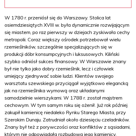
W 1780 r. przeniósł się do Warszawy. Stolica lat
osiemdziesiątych XVIII w. była dynamicznie rozwijającym
się miastem, po raz pierwszy w dziejach zyskiwała cechy
metropolii. Coraz większy ośrodek potrzebował wielu
rzemieślników, szczególnie specjalizujących się w
produkcji dóbr konsumpcyjnych i luksusowych. Kiliński
szybko odniósł sukces finansowy. W Warszawie znany
był nie tylko jako dobry rzemieślnik, lecz i człowiek
umiejący zjednywać sobie ludzi. Klientów swojego
warsztatu szewskiego przyciągał wyjątkowo elegancką
jak na rzemieślnika wymową oraz układanymi
samodzielnie wierszykami. W 1788 r. został majstrem
cechowym. W tym samym roku się ożenił. Już rok później
zakupił kamienicę niedaleko Rynku Starego Miasta, przy
Szerokim Dunaju. Zatrudniał około dziesięciu czeladników.
Znany był też z porywczości oraz konfliktów z sąsiadami,
którym nie odpowiadała rozbudowa jego kamienicy.