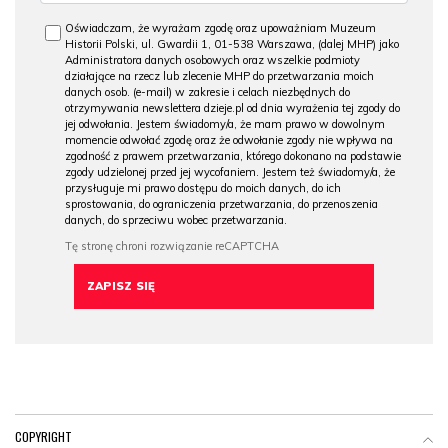
Oświadczam, że wyrażam zgodę oraz upoważniam Muzeum
Historii Polski, ul. Gwardii 1, 01-538 Warszawa, (dalej MHP) jako
Administratora danych osobowych oraz wszelkie podmioty
działające na rzecz lub zlecenie MHP do przetwarzania moich
danych osob. (e-mail) w zakresie i celach niezbędnych do
otrzymywania newslettera dzieje.pl od dnia wyrażenia tej zgody do
jej odwołania. Jestem świadomy/a, że mam prawo w dowolnym
momencie odwołać zgodę oraz że odwołanie zgody nie wpływa na
zgodność z prawem przetwarzania, którego dokonano na podstawie
zgody udzielonej przed jej wycofaniem. Jestem też świadomy/a, że
przysługuje mi prawo dostępu do moich danych, do ich
sprostowania, do ograniczenia przetwarzania, do przenoszenia
danych, do sprzeciwu wobec przetwarzania.
COPYRIGHT