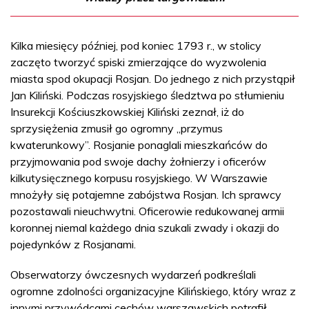
Kilka miesięcy później, pod koniec 1793 r., w stolicy
zaczęto tworzyć spiski zmierzające do wyzwolenia
miasta spod okupacji Rosjan. Do jednego z nich przystąpił
Jan Kiliński. Podczas rosyjskiego śledztwa po stłumieniu
Insurekcji Kościuszkowskiej Kiliński zeznał, iż do
sprzysiężenia zmusił go ogromny „przymus
kwaterunkowy”. Rosjanie ponaglali mieszkańców do
przyjmowania pod swoje dachy żołnierzy i oficerów
kilkutysięcznego korpusu rosyjskiego. W Warszawie
mnożyły się potajemne zabójstwa Rosjan. Ich sprawcy
pozostawali nieuchwytni. Oficerowie redukowanej armii
koronnej niemal każdego dnia szukali zwady i okazji do
pojedynków z Rosjanami.
Obserwatorzy ówczesnych wydarzeń podkreślali
ogromne zdolności organizacyjne Kilińskiego, który wraz z
innymi przywódcami cechów warszawskich potrafił