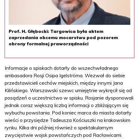
Prof. H. Głębocki: Targowica była aktem
zaprzedania obcemu mocarstwu pod pozorem
obrony formalnej praworządności
Informacje o spiskach dotarły do wszechwładnego
ambasadora Rosji Osipa Igelströma. Wezwał do siebie
przedstawicieli cechów miejskich, między innymi Jana
Kilińskiego. Warszawski szewc umiejętnie wykręcił się od
posądzeń o uczestnictwo w spisku. Rosjanie dysponowali
jednak coraz większą liczbą informacji o zbliżającym się
wybuchu powstania. Pod koniec marca do miasta dotarły
wieści o przysiędze Tadeusza Kościuszki na krakowskim
rynku. Kilka dni później również o spektakularnym
zwycięstwie wojsk powstańczych pod Racławicami.