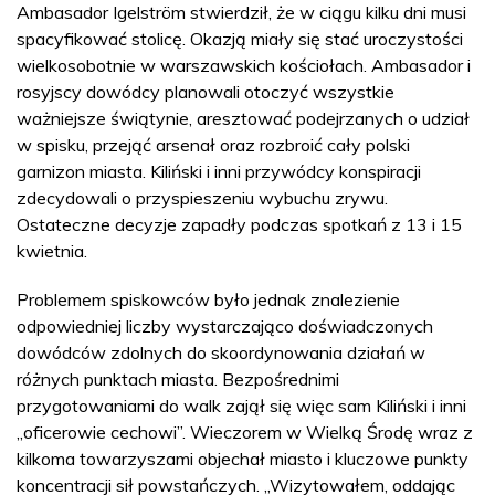
Ambasador Igelström stwierdził, że w ciągu kilku dni musi
spacyfikować stolicę. Okazją miały się stać uroczystości
wielkosobotnie w warszawskich kościołach. Ambasador i
rosyjscy dowódcy planowali otoczyć wszystkie
ważniejsze świątynie, aresztować podejrzanych o udział
w spisku, przejąć arsenał oraz rozbroić cały polski
garnizon miasta. Kiliński i inni przywódcy konspiracji
zdecydowali o przyspieszeniu wybuchu zrywu.
Ostateczne decyzje zapadły podczas spotkań z 13 i 15
kwietnia.
Problemem spiskowców było jednak znalezienie
odpowiedniej liczby wystarczająco doświadczonych
dowódców zdolnych do skoordynowania działań w
różnych punktach miasta. Bezpośrednimi
przygotowaniami do walk zajął się więc sam Kiliński i inni
„oficerowie cechowi”. Wieczorem w Wielką Środę wraz z
kilkoma towarzyszami objechał miasto i kluczowe punkty
koncentracji sił powstańczych. „Wizytowałem, oddając