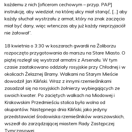
każdemu z nich [oficerom cechowym – przyp. PAP]
instrukcję, aby wiedział, na której ulicy miał stanąć, […] aby
każdy słuchał wystrzału z armat, który na znak zaczęcia
miał być dany, więc wtenczas aby już każdy nieprzyjaciół
nie żałował”.
18 kwietnia o 3:30 w koszarach gwardii na Żoliborzu
rozpoczęto przygotowania do marszu na Stare Miasto. O
piątej rozległ się wystrzał armatni z Arsenału. W tym
czasie zaatakowano oddziały rosyjskie przy Chłodnej i w
okolicach Żelaznej Bramy. Walkami na Starym Mieście
dowodził Jan Kiliński. Wraz z innymi rzemieślnikami
zasadzał się na rosyjskich żołnierzy wybiegających ze
swoich kwater. Po zaciętych walkach na Miodowej i
Krakowskim Przedmieściu stolica była wolna od
okupantów. Następnego dnia Kiliński, jako jedyny
przedstawiciel środowiska rzemieślników warszawskich,
wszedł do zarządzającej miastem Rady Zastępczej
Tymczasowej.