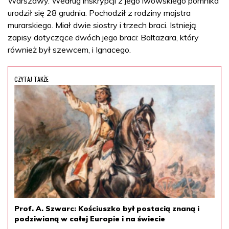
Warszawy. Według inskrypcji z jego lwowskiego pomnika
urodził się 28 grudnia. Pochodził z rodziny majstra
murarskiego. Miał dwie siostry i trzech braci. Istnieją
zapisy dotyczące dwóch jego braci: Baltazara, który
również był szewcem, i Ignacego.
CZYTAJ TAKŻE
Prof. A. Szwarc: Kościuszko był postacią znaną i
podziwianą w całej Europie i na świecie