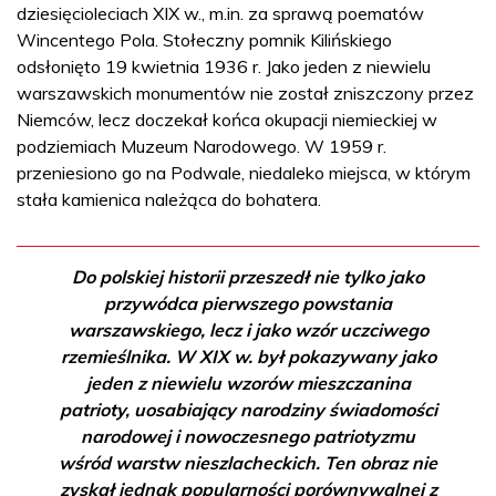
dziesięcioleciach XIX w., m.in. za sprawą poematów
Wincentego Pola. Stołeczny pomnik Kilińskiego
odsłonięto 19 kwietnia 1936 r. Jako jeden z niewielu
warszawskich monumentów nie został zniszczony przez
Niemców, lecz doczekał końca okupacji niemieckiej w
podziemiach Muzeum Narodowego. W 1959 r.
przeniesiono go na Podwale, niedaleko miejsca, w którym
stała kamienica należąca do bohatera.
Do polskiej historii przeszedł nie tylko jako
przywódca pierwszego powstania
warszawskiego, lecz i jako wzór uczciwego
rzemieślnika. W XIX w. był pokazywany jako
jeden z niewielu wzorów mieszczanina
patrioty, uosabiający narodziny świadomości
narodowej i nowoczesnego patriotyzmu
wśród warstw nieszlacheckich. Ten obraz nie
zyskał jednak popularności porównywalnej z