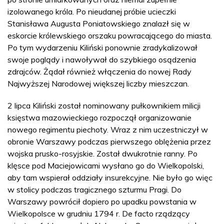
izolowanego króla. Po nieudanej próbie ucieczki
Stanisława Augusta Poniatowskiego znalazł się w
eskorcie królewskiego orszaku powracającego do miasta.
Po tym wydarzeniu Kiliński ponownie zradykalizował
swoje poglądy i nawoływał do szybkiego osądzenia
zdrajców. Żądał również włączenia do nowej Rady
Najwyższej Narodowej większej liczby mieszczan.
2 lipca Kiliński został nominowany pułkownikiem milicji
księstwa mazowieckiego rozpoczął organizowanie
nowego regimentu piechoty. Wraz z nim uczestniczył w
obronie Warszawy podczas pierwszego oblężenia przez
wojska prusko-rosyjskie. Został dwukrotnie ranny. Po
klęsce pod Maciejowicami wysłano go do Wielkopolski,
aby tam wspierał oddziały insurekcyjne. Nie było go więc
w stolicy podczas tragicznego szturmu Pragi. Do
Warszawy powrócił dopiero po upadku powstania w
Wielkopolsce w grudniu 1794 r. De facto rządzący