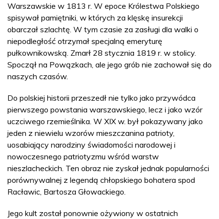
Warszawskie w 1813 r. W epoce Królestwa Polskiego
spisywał pamiętniki, w których za klęskę insurekcji
obarczał szlachtę. W tym czasie za zasługi dla walki o
niepodległość otrzymał specjalną emeryturę
pułkownikowską. Zmarł 28 stycznia 1819 r. w stolicy.
Spoczął na Powązkach, ale jego grób nie zachował się do
naszych czasów.
Do polskiej historii przeszedł nie tylko jako przywódca
pierwszego powstania warszawskiego, lecz i jako wzór
uczciwego rzemieślnika. W XIX w. był pokazywany jako
jeden z niewielu wzorów mieszczanina patrioty,
uosabiający narodziny świadomości narodowej i
nowoczesnego patriotyzmu wśród warstw
nieszlacheckich. Ten obraz nie zyskał jednak popularności
porównywalnej z legendą chłopskiego bohatera spod
Racławic, Bartosza Głowackiego.
Jego kult został ponownie ożywiony w ostatnich