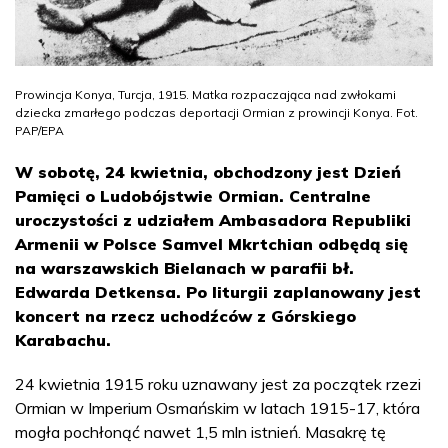
Prowincja Konya, Turcja, 1915. Matka rozpaczająca nad zwłokami
dziecka zmarłego podczas deportacji Ormian z prowincji Konya. Fot.
PAP/EPA
W sobotę, 24 kwietnia, obchodzony jest Dzień
Pamięci o Ludobójstwie Ormian. Centralne
uroczystości z udziałem Ambasadora Republiki
Armenii w Polsce Samvel Mkrtchian odbędą się
na warszawskich Bielanach w parafii bł.
Edwarda Detkensa. Po liturgii zaplanowany jest
koncert na rzecz uchodźców z Górskiego
Karabachu.
24 kwietnia 1915 roku uznawany jest za początek rzezi
Ormian w Imperium Osmańskim w latach 1915-17, która
mogła pochłonąć nawet 1,5 mln istnień. Masakrę tę