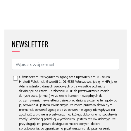
NEWSLETTER
Oświadczam, że wyrażam zgodę oraz upoważniam Muzeum
Historii Polski, ul. Gwardii 1, 01-538 Warszawa, (dalej MHP) jako
Administratora danych osobowych oraz wszelkie podmioty
działające na rzecz lub zlecenie MHP do przetwarzania moich
danych osob. (e-mail) w zakresie i celach niezbędnych do
otrzymywania newslettera dzieje.pl od dnia wyrażenia tej zgody do
jej odwołania. Jestem świadomy/a, że mam prawo w dowolnym
momencie odwołać zgodę oraz że odwołanie zgody nie wpływa na
zgodność z prawem przetwarzania, którego dokonano na podstawie
zgody udzielonej przed jej wycofaniem. Jestem też świadomy/a, że
przysługuje mi prawo dostępu do moich danych, do ich
sprostowania, do ograniczenia przetwarzania, do przenoszenia