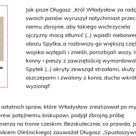
Jak pisze Długosz: „Król Władysław za rad
swoich panów wyruszył natychmiast prze
niemu zbrojnie, aby takiego wichrzyciela
ojczyzny mocą stłumić (…) wpadli niebaw
obozu Spytka, a rozbiwszy go większą czę
wojska wytępili i znieśli, porozbijali wozy, 
konny i pieszy z zawziętością wymordowal
zu
Spytek (…) okryty zewsząd strzałami, skuty
oszczepami i zwalony z konia, ducha wkró
wyzionął”.
z ostatnich spraw, które Władysław zrealizował po my
brew potężnemu biskupowi, podjął zbrojną próbę
ierza na tronie czeskim. Bezskutecznie, co prawda. J
ennikiem Oleśnickiego) zauważał Długosz: „Spustoszyw