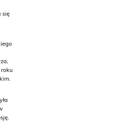
 się
kiego
za,
 roku
kim.
yła
 w
sję.