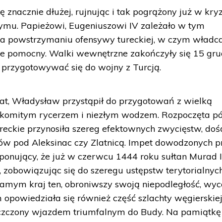
ę znacznie dłużej, rujnując i tak pogrążony już w kry
zymu. Papieżowi, Eugeniuszowi IV zależało w tym
a powstrzymaniu ofensywy tureckiej, w czym władc
le pomocny. Walki wewnętrzne zakończyły się 15 gru
 przygotowywać się do wojny z Turcją.
t, Władysław przystąpił do przygotowań z wielką
znakomitym rycerzem i niezłym wodzem. Rozpoczęta p
ureckie przynosiła szereg efektownych zwycięstw, doś
w pod Aleksinac czy Zlatnicą. Impet dowodzonych p
onujący, że już w czerwcu 1444 roku sułtan Murad I
, zobowiązując się do szeregu ustępstw terytorialnych
 samym kraj ten, obroniwszy swoją niepodległość, wyc
m opowiedziała się również część szlachty węgierskiej
 uczczony wjazdem triumfalnym do Budy. Na pamiątkę