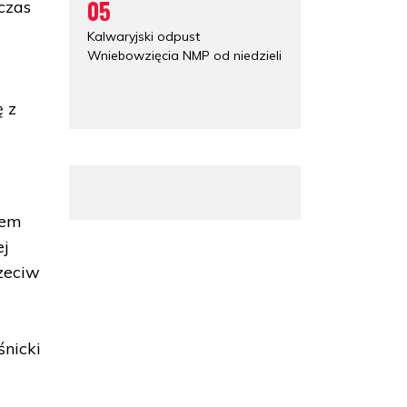
05
czas
Kalwaryjski odpust
Wniebowzięcia NMP od niedzieli
ę z
wem
ej
rzeciw
nicki