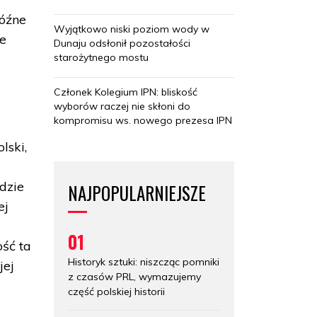
późne
Wyjątkowo niski poziom wody w
e
Dunaju odsłonił pozostałości
starożytnego mostu
Członek Kolegium IPN: bliskość
wyborów raczej nie skłoni do
kompromisu ws. nowego prezesa IPN
lski,
dzie
NAJPOPULARNIEJSZE
ej
01
ść ta
Historyk sztuki: niszcząc pomniki
jej
z czasów PRL, wymazujemy
część polskiej historii