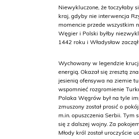
Niewykluczone, że toczyłaby si
kraj, gdyby nie interwencja R
momencie przede wszystkim n
Węgier i Polski byłby niezwyk
1442 roku i Władysław zaczął
Wychowany w legendzie krucja
energią. Okazał się zresztą 
jesienią ofensywa na ziemie t
wspomnieć rozgromienie Turkó
Polaka Węgrów był na tyle imp
zmuszony został prosić o pokój
m.in. opuszczenia Serbii. Tym
się z dalszej wojny. Za pokoje
Młody król został uroczyście