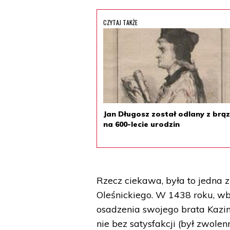
CZYTAJ TAKŻE
Jan Długosz został odlany z brą
na 600-lecie urodzin
Rzecz ciekawa, była to jedna 
Oleśnickiego. W 1438 roku, w
osadzenia swojego brata Kazim
nie bez satysfakcji (był zwol