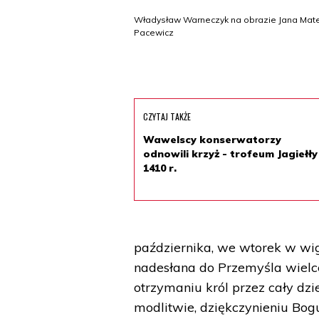
Władysław Warneczyk na obrazie Jana Matejk
Pacewicz
CZYTAJ TAKŻE
Wawelscy konserwatorzy
odnowili krzyż - trofeum Jagiełły
1410 r.
października, we wtorek w wig
nadesłana do Przemyśla wielc
otrzymaniu król przez cały dzie
modlitwie, dziękczynieniu Bog