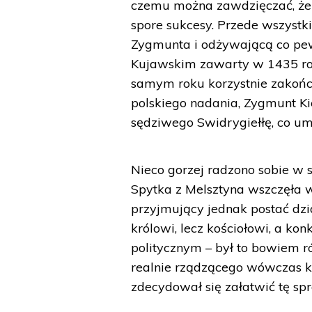
czemu można zawdzięczać, że m
spore sukcesy. Przede wszyst
Zygmunta i odżywającą co pew
Kujawskim zawarty w 1435 rok
samym roku korzystnie zakończ
polskiego nadania, Zygmunt Ki
sędziwego Swidrygiełłę, co u
Nieco gorzej radzono sobie 
Spytka z Melsztyna wszczęła 
przyjmujący jednak postać dzi
królowi, lecz kościołowi, a ko
politycznym – był to bowiem 
realnie rządzącego wówczas k
zdecydował się załatwić tę sp