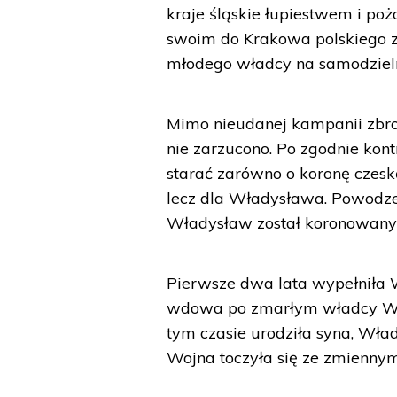
kraje śląskie łupiestwem i po
swoim do Krakowa polskiego zd
młodego władcy na samodziel
Mimo nieudanej kampanii zbroj
nie zarzucono. Po zgodnie ko
starać zarówno o koronę czeską
lecz dla Władysława. Powodze
Władysław został koronowany 
Pierwsze dwa lata wypełniła
wdowa po zmarłym władcy Węgi
tym czasie urodziła syna, Wła
Wojna toczyła się ze zmiennym