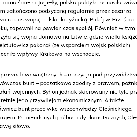
imo śmierci Jagiełły, polska polityka odnosiła wów
kim zakończono podsycaną regularnie przez cesarza
ien czas wojnę polsko-krzyżacką. Pokój w Brześciu
u, zapewnił na pewien czas spokój. Również w tym
yła się wojna domowa na Litwie, gdzie wielki książ
ejstutowicz pokonał (ze wsparciem wojsk polskich)
mocniło wpływy Krakowa na wschodzie.
w sprawach wewnętrznych – opozycja pod przywództ
wówczas bunt – początkowo zgodny z prawem, późni
ałań wojennych. Był on jednak skierowany nie tyle p
nkretnie jego przywilejom ekonomicznym. A także
również bunt przeciwko wszechwładzy Oleśnickiego,
rajem. Po nieudanych próbach dyplomatycznych, Oleś
rawę siłowo.