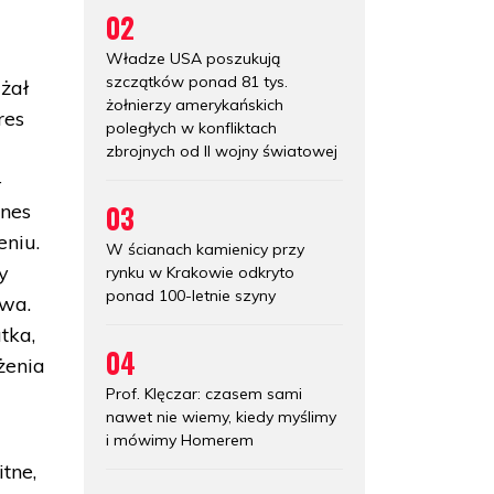
02
Władze USA poszukują
szczątków ponad 81 tys.
żał
żołnierzy amerykańskich
res
poległych w konfliktach
zbrojnych od II wojny światowej
–
03
ines
eniu.
W ścianach kamienicy przy
y
rynku w Krakowie odkryto
ponad 100-letnie szyny
twa.
tka,
04
żenia
Prof. Klęczar: czasem sami
nawet nie wiemy, kiedy myślimy
i mówimy Homerem
tne,