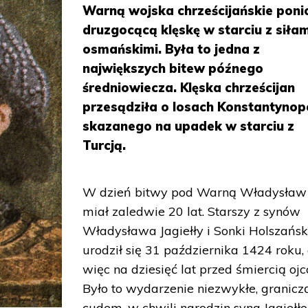
Warną wojska chrześcijańskie poni
druzgocącą klęskę w starciu z siłam
osmańskimi. Była to jedna z
największych bitew późnego
średniowiecza. Klęska chrześcijan
przesądziła o losach Konstantynop
skazanego na upadek w starciu z
Turcją.
W dzień bitwy pod Warną Władysław I
miał zaledwie 20 lat. Starszy z synów
Władysława Jagiełły i Sonki Holszańsk
urodził się 31 października 1424 roku,
więc na dziesięć lat przed śmiercią ojc
Było to wydarzenie niezwykłe, granicz
cudem, w chwili narodzin syna Jagiełło