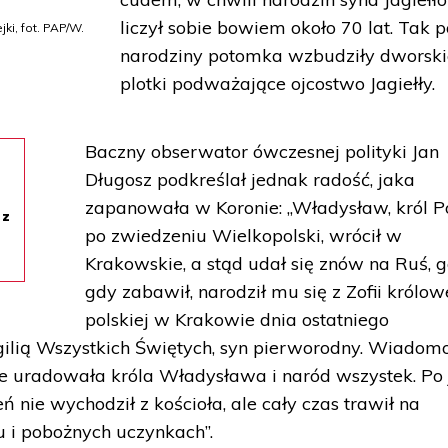
liczył sobie bowiem około 70 lat. Tak 
i, fot. PAP/W.
narodziny potomka wzbudziły dworski
plotki podważające ojcostwo Jagiełły.
Baczny obserwator ówczesnej polityki Jan
Długosz podkreślał jednak radość, jaka
zapanowała w Koronie: „Władysław, król Po
 z
po zwiedzeniu Wielkopolski, wrócił w
Krakowskie, a stąd udał się znów na Ruś, g
gdy zabawił, narodził mu się z Zofii królow
polskiej w Krakowie dnia ostatniego
ilią Wszystkich Świętych, syn pierworodny. Wiadomo
e uradowała króla Władysława i naród wszystek. Po 
ń nie wychodził z kościoła, ale cały czas trawił na
u i pobożnych uczynkach”.