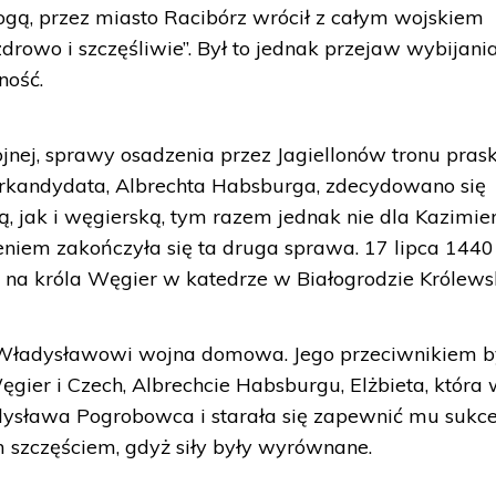
żogą, przez miasto Racibórz wrócił z całym wojskiem
rowo i szczęśliwie”. Był to jednak przejaw wybijania
ność.
nej, sprawy osadzenia przez Jagiellonów tronu pras
ntrkandydata, Albrechta Habsburga, zdecydowano się
, jak i węgierską, tym razem jednak nie dla Kazimier
niem zakończyła się ta druga sprawa. 17 lipca 1440
na króla Węgier w katedrze w Białogrodzie Królews
 Władysławowi wojna domowa. Jego przeciwnikiem b
er i Czech, Albrechcie Habsburgu, Elżbieta, która
dysława Pogrobowca i starała się zapewnić mu sukce
 szczęściem, gdyż siły były wyrównane.