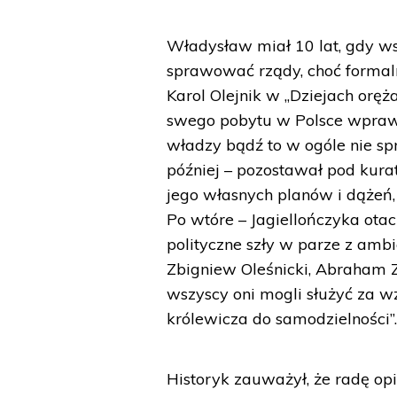
Władysław miał 10 lat, gdy ws
sprawować rządy, choć formaln
Karol Olejnik w „Dziejach oręż
swego pobytu w Polsce wprawd
władzy bądź to w ogóle nie spr
później – pozostawał pod kurat
jego własnych planów i dążeń, 
Po wtóre – Jagiellończyka otac
polityczne szły w parze z am
Zbigniew Oleśnicki, Abraham Z
wszyscy oni mogli służyć za 
królewicza do samodzielności”
Historyk zauważył, że radę op