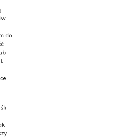
ą
ciw
em do
ść
lub
i.
tce
śli
ak
szy