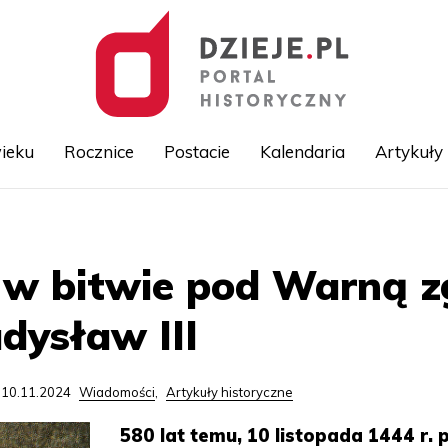
ieku
Rocznice
Postacie
Kalendaria
Artykuły
Przejdź
do
treści
 w bitwie pod Warną zg
dysław III
 10.11.2024
Wiadomości
,
Artykuły historyczne
580 lat temu, 10 listopada 1444 r. 