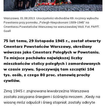
Warszawa, 01.08.2013. Uroczystości obchodów 69. rocznicy wybuchu
Powstania przy pomniku „Polegli–Niepokonani 1939–1945” na
Cmentarzu Powstańców Warszawy na warszawskiej Woli. Fot. PAP/T.
Gzell
75 lat temu, 29 listopada 1945 r., został otwarty
Cmentarz Powstańców Warszawy, określany
wówczas jako Cmentarz Poległych w Powstaniu.
To miejsce pochówku największej liczby
mieszkańców stolicy poległych i zamordowanych
w czasie zrywu. Spoczywają tam szczątki 104
tys. osób, z czego 80 proc. stanowią prochy
cywilów.
Zimą 1945 r. zrujnowana lewobrzeżna Warszawa
została zasypana śniegiem i ściśnięta mrozem. „Kiedy na
wiosnę mróz odpuścił i śnieg stopniał, zostały odkryte