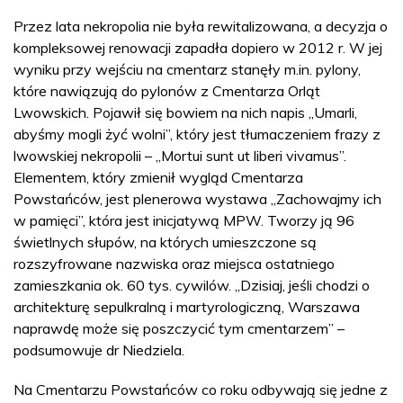
Przez lata nekropolia nie była rewitalizowana, a decyzja o
kompleksowej renowacji zapadła dopiero w 2012 r. W jej
wyniku przy wejściu na cmentarz stanęły m.in. pylony,
które nawiązują do pylonów z Cmentarza Orląt
Lwowskich. Pojawił się bowiem na nich napis „Umarli,
abyśmy mogli żyć wolni”, który jest tłumaczeniem frazy z
lwowskiej nekropolii – „Mortui sunt ut liberi vivamus”.
Elementem, który zmienił wygląd Cmentarza
Powstańców, jest plenerowa wystawa „Zachowajmy ich
w pamięci”, która jest inicjatywą MPW. Tworzy ją 96
świetlnych słupów, na których umieszczone są
rozszyfrowane nazwiska oraz miejsca ostatniego
zamieszkania ok. 60 tys. cywilów. „Dzisiaj, jeśli chodzi o
architekturę sepulkralną i martyrologiczną, Warszawa
naprawdę może się poszczycić tym cmentarzem” –
podsumowuje dr Niedziela.
Na Cmentarzu Powstańców co roku odbywają się jedne z