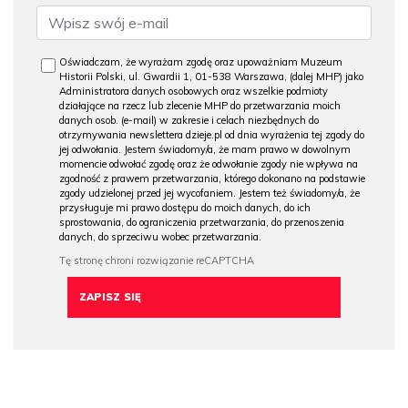
Oświadczam, że wyrażam zgodę oraz upoważniam Muzeum
Historii Polski, ul. Gwardii 1, 01-538 Warszawa, (dalej MHP) jako
Administratora danych osobowych oraz wszelkie podmioty
działające na rzecz lub zlecenie MHP do przetwarzania moich
danych osob. (e-mail) w zakresie i celach niezbędnych do
otrzymywania newslettera dzieje.pl od dnia wyrażenia tej zgody do
jej odwołania. Jestem świadomy/a, że mam prawo w dowolnym
momencie odwołać zgodę oraz że odwołanie zgody nie wpływa na
zgodność z prawem przetwarzania, którego dokonano na podstawie
zgody udzielonej przed jej wycofaniem. Jestem też świadomy/a, że
przysługuje mi prawo dostępu do moich danych, do ich
sprostowania, do ograniczenia przetwarzania, do przenoszenia
danych, do sprzeciwu wobec przetwarzania.