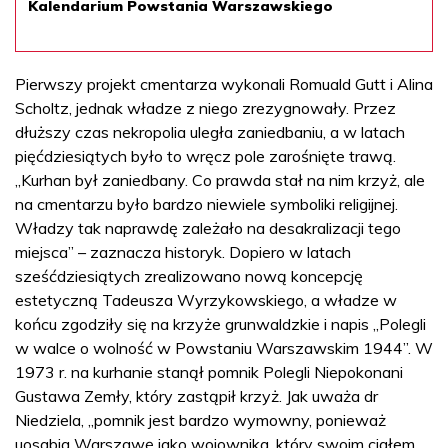
Kalendarium Powstania Warszawskiego
Pierwszy projekt cmentarza wykonali Romuald Gutt i Alina
Scholtz, jednak władze z niego zrezygnowały. Przez
dłuższy czas nekropolia uległa zaniedbaniu, a w latach
pięćdziesiątych było to wręcz pole zarośnięte trawą.
„Kurhan był zaniedbany. Co prawda stał na nim krzyż, ale
na cmentarzu było bardzo niewiele symboliki religijnej.
Władzy tak naprawdę zależało na desakralizacji tego
miejsca” – zaznacza historyk. Dopiero w latach
sześćdziesiątych zrealizowano nową koncepcję
estetyczną Tadeusza Wyrzykowskiego, a władze w
końcu zgodziły się na krzyże grunwaldzkie i napis „Polegli
w walce o wolność w Powstaniu Warszawskim 1944”. W
1973 r. na kurhanie stanął pomnik Polegli Niepokonani
Gustawa Zemły, który zastąpił krzyż. Jak uważa dr
Niedziela, „pomnik jest bardzo wymowny, ponieważ
uosabia Warszawę jako wojownika, który swoim ciałem