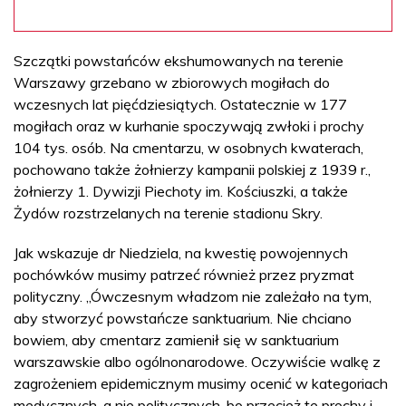
Szczątki powstańców ekshumowanych na terenie
Warszawy grzebano w zbiorowych mogiłach do
wczesnych lat pięćdziesiątych. Ostatecznie w 177
mogiłach oraz w kurhanie spoczywają zwłoki i prochy
104 tys. osób. Na cmentarzu, w osobnych kwaterach,
pochowano także żołnierzy kampanii polskiej z 1939 r.,
żołnierzy 1. Dywizji Piechoty im. Kościuszki, a także
Żydów rozstrzelanych na terenie stadionu Skry.
Jak wskazuje dr Niedziela, na kwestię powojennych
pochówków musimy patrzeć również przez pryzmat
polityczny. „Ówczesnym władzom nie zależało na tym,
aby stworzyć powstańcze sanktuarium. Nie chciano
bowiem, aby cmentarz zamienił się w sanktuarium
warszawskie albo ogólnonarodowe. Oczywiście walkę z
zagrożeniem epidemicznym musimy ocenić w kategoriach
medycznych, a nie politycznych, bo przecież te prochy i