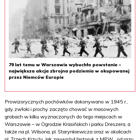
79 lat temu w Warszawie wybuchło powstanie –
największa akcja zbrojna podziemia w okupowanej
przez Niemców Europie
Prowizorycznych pochówków dokonywano w 1945 r.,
gdy zwłoki i prochy zaczęto chować w masowych
grobach w kilku wyznaczonych do tego miejscach w
Warszawie – w Ogrodzie Krasińskich i parku Dreszera, a
także na pl. Wilsona, pl. Starynkiewicza oraz w okolicach
pl. Trzech Krzyży. Jak zauważył historyk z MPW, „od razu