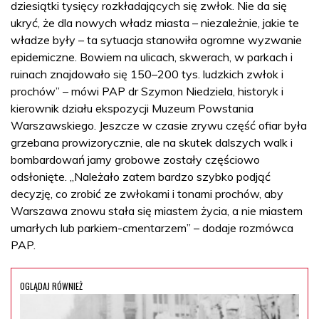
dziesiątki tysięcy rozkładających się zwłok. Nie da się
ukryć, że dla nowych władz miasta – niezależnie, jakie te
władze były – ta sytuacja stanowiła ogromne wyzwanie
epidemiczne. Bowiem na ulicach, skwerach, w parkach i
ruinach znajdowało się 150–200 tys. ludzkich zwłok i
prochów” – mówi PAP dr Szymon Niedziela, historyk i
kierownik działu ekspozycji Muzeum Powstania
Warszawskiego. Jeszcze w czasie zrywu część ofiar była
grzebana prowizorycznie, ale na skutek dalszych walk i
bombardowań jamy grobowe zostały częściowo
odsłonięte. „Należało zatem bardzo szybko podjąć
decyzję, co zrobić ze zwłokami i tonami prochów, aby
Warszawa znowu stała się miastem życia, a nie miastem
umarłych lub parkiem-cmentarzem” – dodaje rozmówca
PAP.
OGLĄDAJ RÓWNIEŻ