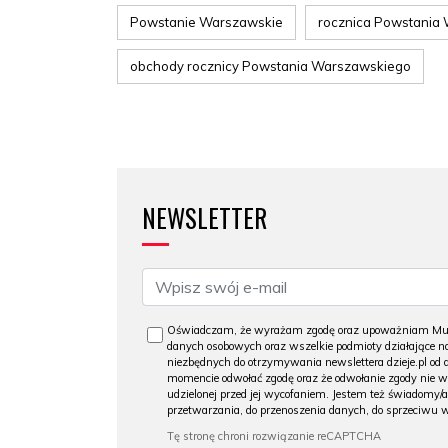
Powstanie Warszawskie
rocznica Powstania
obchody rocznicy Powstania Warszawskiego
NEWSLETTER
Oświadczam, że wyrażam zgodę oraz upoważniam Muzeu
danych osobowych oraz wszelkie podmioty działające na
niezbędnych do otrzymywania newslettera dzieje.pl od
momencie odwołać zgodę oraz że odwołanie zgody nie 
udzielonej przed jej wycofaniem. Jestem też świadomy/a
przetwarzania, do przenoszenia danych, do sprzeciwu 