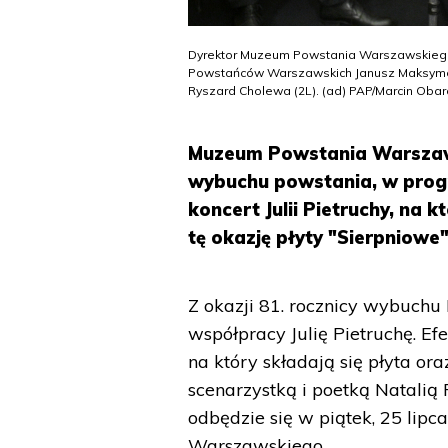
Dyrektor Muzeum Powstania Warszawskiego J
Powstańców Warszawskich Janusz Maksymow
Ryszard Cholewa (2L). (ad) PAP/Marcin Oba
Muzeum Powstania Warszaws
wybuchu powstania, w progr
koncert Julii Pietruchy, na 
tę okazję płyty "Sierpniowe"
Z okazji 81. rocznicy wybuch
współpracy Julię Pietruchę. Ef
na który składają się płyta or
scenarzystką i poetką Natalią
odbędzie się w piątek, 25 lip
Warszawskiego.