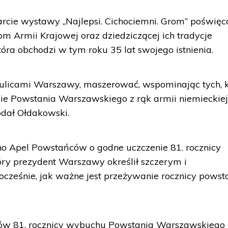
rcie wystawy „Najlepsi. Cichociemni. Grom” poświęc
 Armii Krajowej oraz dziedziczącej ich tradycje
ra obchodzi w tym roku 35 lat swojego istnienia.
ć ulicami Warszawy, maszerować, wspominając tych, 
zasie Powstania Warszawskiego z rąk armii niemieckie
odał Ołdakowski.
no Apel Powstańców o godne uczczenie 81. rocznicy
ry prezydent Warszawy określił szczerym i
cześnie, jak ważne jest przeżywanie rocznicy powst
w 81. rocznicy wybuchu Powstania Warszawskiego