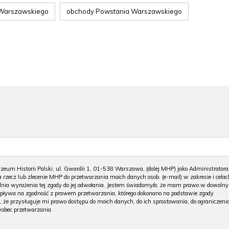
 Warszawskiego
obchody Powstania Warszawskiego
m Historii Polski, ul. Gwardii 1, 01-538 Warszawa, (dalej MHP) jako Administratora
 rzecz lub zlecenie MHP do przetwarzania moich danych osob. (e-mail) w zakresie i celac
 dnia wyrażenia tej zgody do jej odwołania. Jestem świadomy/a, że mam prawo w dowoln
wpływa na zgodność z prawem przetwarzania, którego dokonano na podstawie zgody
, że przysługuje mi prawo dostępu do moich danych, do ich sprostowania, do ograniczeni
wobec przetwarzania.