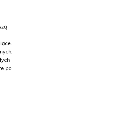
szą
iące.
nych.
łych
re po