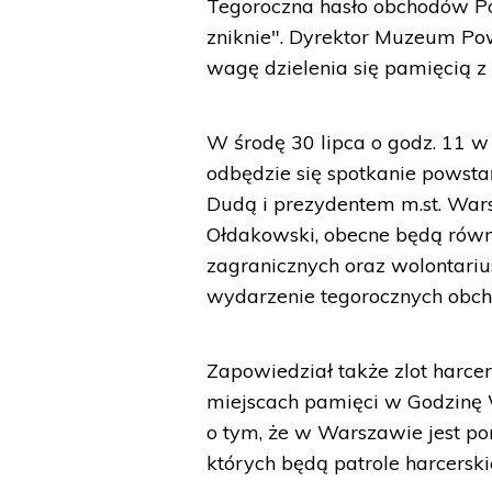
Tegoroczna hasło obchodów Po
zniknie". Dyrektor Muzeum P
wagę dzielenia się pamięcią z
W środę 30 lipca o godz. 11
odbędzie się spotkanie powst
Dudą i prezydentem m.st. War
Ołdakowski, obecne będą równi
zagranicznych oraz wolontariusz
wydarzenie tegorocznych obc
Zapowiedział także zlot harcer
miejscach pamięci w Godzinę
o tym, że w Warszawie jest p
których będą patrole harcersk