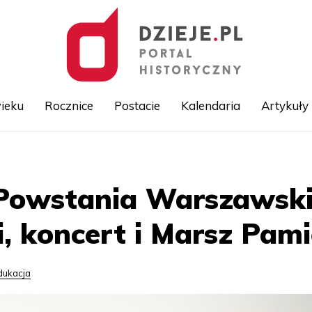
ieku
Rocznice
Postacie
Kalendaria
Artykuły
Przejdź
do
treści
 Powstania Warszawski
 koncert i Marsz Pami
dukacja