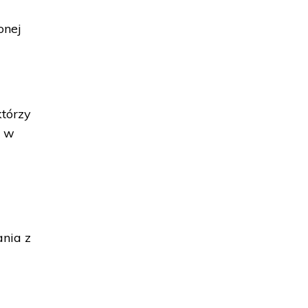
onej
którzy
j w
ania z