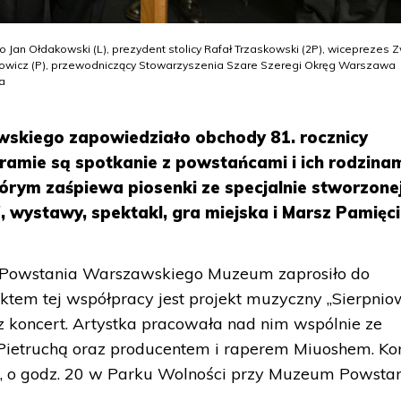
an Ołdakowski (L), prezydent stolicy Rafał Trzaskowski (2P), wiceprezes 
icz (P), przewodniczący Stowarzyszenia Szare Szeregi Okręg Warszawa
ra
kiego zapowiedziało obchody 81. rocznicy
amie są spotkanie z powstańcami i ich rodzinam
którym zaśpiewa piosenki ze specjalnie stworzone
, wystawy, spektakl, gra miejska i Marsz Pamięci
u Powstania Warszawskiego Muzeum zaprosiło do
ektem tej współpracy jest projekt muzyczny „Sierpniow
az koncert. Artystka pracowała nad nim wspólnie ze
 Pietruchą oraz producentem i raperem Miuoshem. Ko
ca, o godz. 20 w Parku Wolności przy Muzeum Powsta