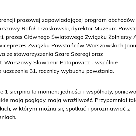
erencji prasowej zapowiadającej program obchodów 
 Warszawy Rafał Trzaskowski, dyrektor Muzeum Powst
i, prezes Głównego Światowego Związku Żołnierzy 
 wiceprezes Związku Powstańców Warszawskich Janu
 ze stowarzyszenia Szare Szeregi oraz
t. Warszawy Sławomir Potapowicz - wspólnie
e uczczenie 81. rocznicy wybuchu powstania.
że 1 sierpnia to moment jedności i wspólnoty, poniew
 jakie mają poglądy, mają wrażliwość. Przypomniał ta
h, w którym można się spotkać i porozmawiać z
niach.