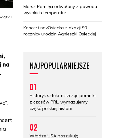
Marsz Pamięci odwołany z powodu
wysokich temperatur
Związku
Koncert novOsiecka z okazji 90.
rocznicy urodzin Agnieszki Osieckiej
i,
NAJPOPULARNIEJSZE
j na
.
01
Historyk sztuki: niszcząc pomniki
z czasów PRL, wymazujemy
e”,
część polskiej historii
ncert
02
nia
Władze USA poszukują