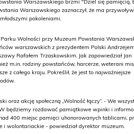
wstania Warszawskiego brzmi "Dziel się pamięcią, 
owstania Warszawskiego zaznaczył, że ma przywoły
 młodszymi pokoleniami.
 w Parku Wolności przy Muzeum Powstania Warszaws
ańców warszawskich z prezydentem Polski Andrzeje
szawy Rafałem Trzaskowskim. Jak zapowiedział Jan
eż m.in. rodziny powstańców, harcerze, weterani mis
e z całego kraju. Pokreślił, że jest to najważniejsze
hodów.
ski oraz akcję społeczną „Wolność łączy”. - We wszys
 W będziemy rozdawać pamiątkowe wpinki i inform
onad 400 miejsc pamięci uhonorowanych tablicami, p
ie i wolontariackie - powiedział dyrektor muzeum.