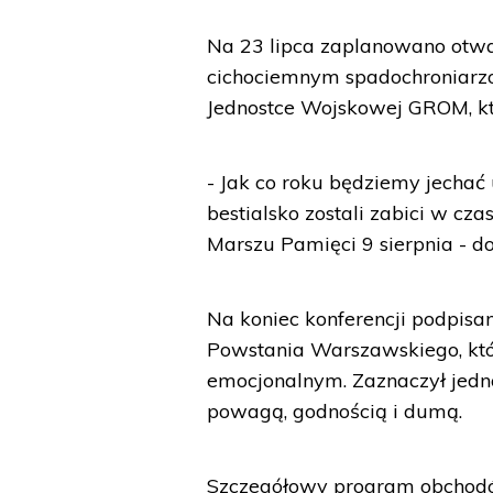
Na 23 lipca zaplanowano otwa
cichociemnym spadochroniarzom
Jednostce Wojskowej GROM, któ
- Jak co roku będziemy jecha
bestialsko zostali zabici w c
Marszu Pamięci 9 sierpnia - d
Na koniec konferencji podpisa
Powstania Warszawskiego, któ
emocjonalnym. Zaznaczył jedno
powagą, godnością i dumą.
Szczegółowy program obchodó