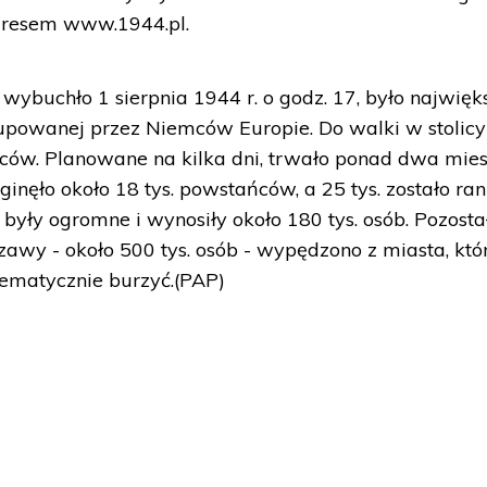
adresem www.1944.pl.
wybuchło 1 sierpnia 1944 r. o godz. 17, było najwięk
upowanej przez Niemców Europie. Do walki w stolicy
ńców. Planowane na kilka dni, trwało ponad dwa mies
nęło około 18 tys. powstańców, a 25 tys. zostało ran
 były ogromne i wynosiły około 180 tys. osób. Pozosta
wy - około 500 tys. osób - wypędzono z miasta, któ
tematycznie burzyć.(PAP)