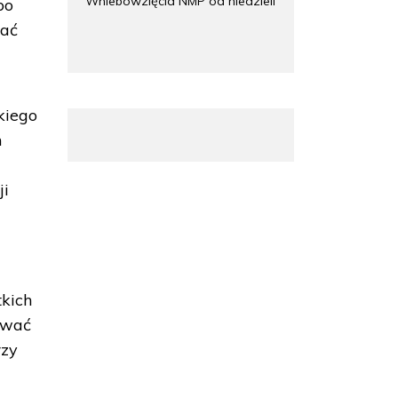
Wniebowzięcia NMP od niedzieli
bo
wać
kiego
m
ji
tkich
ować
rzy