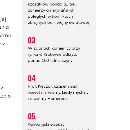
szczątków ponad 81 tys.
żołnierzy amerykańskich
poległych w konfliktach
jej
zbrojnych od II wojny światowej
ania
Armii
03
sz
W ścianach kamienicy przy
rynku w Krakowie odkryto
ponad 100-letnie szyny
04
Prof. Klęczar: czasem sami
aż
nawet nie wiemy, kiedy myślimy
kże o
i mówimy Homerem
05
Kalwaryjski odpust