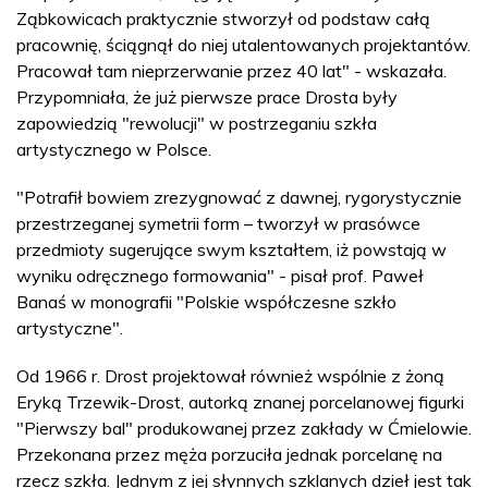
Ząbkowicach praktycznie stworzył od podstaw całą
pracownię, ściągnął do niej utalentowanych projektantów.
Pracował tam nieprzerwanie przez 40 lat" - wskazała.
Przypomniała, że już pierwsze prace Drosta były
zapowiedzią "rewolucji" w postrzeganiu szkła
artystycznego w Polsce.
"Potrafił bowiem zrezygnować z dawnej, rygorystycznie
przestrzeganej symetrii form – tworzył w prasówce
przedmioty sugerujące swym kształtem, iż powstają w
wyniku odręcznego formowania" - pisał prof. Paweł
Banaś w monografii "Polskie współczesne szkło
artystyczne".
Od 1966 r. Drost projektował również wspólnie z żoną
Eryką Trzewik-Drost, autorką znanej porcelanowej figurki
"Pierwszy bal" produkowanej przez zakłady w Ćmielowie.
Przekonana przez męża porzuciła jednak porcelanę na
rzecz szkła. Jednym z jej słynnych szklanych dzieł jest tak