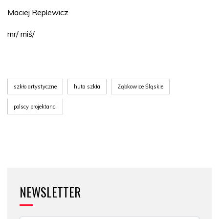
Maciej Replewicz
mr/ miś/
szkło artystyczne
huta szkła
Ząbkowice Śląskie
polscy projektanci
NEWSLETTER