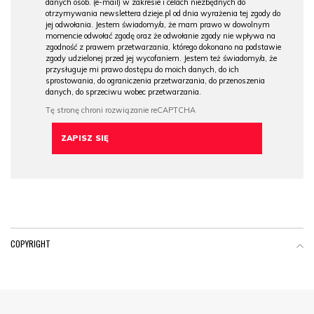
danych osob. (e-mail) w zakresie i celach niezbędnych do
otrzymywania newslettera dzieje.pl od dnia wyrażenia tej zgody do
jej odwołania. Jestem świadomy/a, że mam prawo w dowolnym
momencie odwołać zgodę oraz że odwołanie zgody nie wpływa na
zgodność z prawem przetwarzania, którego dokonano na podstawie
zgody udzielonej przed jej wycofaniem. Jestem też świadomy/a, że
przysługuje mi prawo dostępu do moich danych, do ich
sprostowania, do ograniczenia przetwarzania, do przenoszenia
danych, do sprzeciwu wobec przetwarzania.
COPYRIGHT