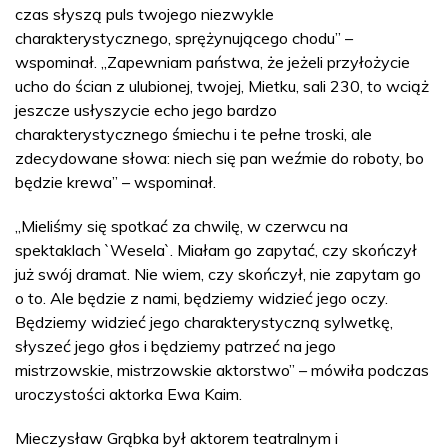
czas słyszą puls twojego niezwykle
charakterystycznego, sprężynującego chodu” –
wspominał. „Zapewniam państwa, że jeżeli przyłożycie
ucho do ścian z ulubionej, twojej, Mietku, sali 230, to wciąż
jeszcze usłyszycie echo jego bardzo
charakterystycznego śmiechu i te pełne troski, ale
zdecydowane słowa: niech się pan weźmie do roboty, bo
będzie krewa” – wspominał.
„Mieliśmy się spotkać za chwilę, w czerwcu na
spektaklach `Wesela`. Miałam go zapytać, czy skończył
już swój dramat. Nie wiem, czy skończył, nie zapytam go
o to. Ale będzie z nami, będziemy widzieć jego oczy.
Będziemy widzieć jego charakterystyczną sylwetkę,
słyszeć jego głos i będziemy patrzeć na jego
mistrzowskie, mistrzowskie aktorstwo” – mówiła podczas
uroczystości aktorka Ewa Kaim.
Mieczysław Grąbka był aktorem teatralnym i