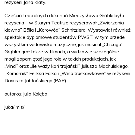
reżyserii Jana Klaty.
Częścią teatralnych dokonań Mieczysława Grąbki była
reżyseria – w Starym Teatrze reżyserował „Zwierzenia
klowna” Bölla i „Korowód” Schnitzlera. Wystawiał również
spektakle dyplomowe studentów PWST, w tym przede
wszystkim widowiska muzyczne, jak musical „Chicago”.
Grąbka grał także w filmach, a widzowie szczególnie
mogli zapamiętać jego role w takich produkcjach, jak
„Vinci” oraz „Ile waży koń trojański” Juliusza Machulskiego,
„Komornik” Feliksa Falka i „Wino truskawkowe” w reżyserii
Dariusza Jabłońskiego.(PAP)
autorka: Julia Kalęba
juka/ miś/