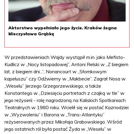
Aktorstwo wypełniało jego życie. Kraków żegna
Mieczysława Grąbkę
W przedstawieniach Wajdy wystąpił m.in. jako Mefisto-
Kudlicz w „Nocy listopadowej”, Antoni Relski w „Z biegiem
lat, z biegiem dni...”, Nonancourt w „Słomkowym
kapeluszu” czy Odźwierny w „Makbecie”. Zagrał Nosa w
„Weselu” Jerzego Grzegorzewskiego, a także
Konstantego w „Dziesięciu portretach z czajką w tle” w
jego reżyserii - rolę nagrodzoną na Kaliskich Spotkaniach
Teatralnych w 1980 roku. Wcielił się w postać Kaznodziei
w „Wyzwoleniu” i Barona w „Trans-Atlantyku”
reżyserowanych przez Mikołaja Grabowskiego. Wśród
jego ostatnich ról była postać Żyda w „Weselu” w