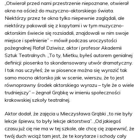
„Otwierał przed nami przestrzenie niepoznane, otwierał
okna na oścież do muzyczno-aktorskiego świata.
Niektórzy przez te okna tylko niepewnie zaglądali, ale
niektórzy pakowali się z kopytami i w tym muzyczno-
aktorskim świecie się rozsiadali, znajdowali w nim swoje
miejsce i spełnienie” – mówił podczas uroczystości
pożegnalnej Rafał Dziwisz, aktor i profesor Akademii
Sztuk Teatralnych. „To ty, Mietku, byłeś autorem genialnej
definicji: piosenka to skondensowany utwór dramatyczny.
I tak nas uczyłeś; że w piosence można się wyrazić tak
samo mocno aktorsko jak w scenie, wierszu, że to jest
równoprawny środek aktorskiego wyrazu – tyle że o wiele
trudniejszy” – żegnał Grąbkę w imieniu społeczności
krakowskiej szkoły teatralnej.
Aktor dodał, że zajęcia u Mieczysława Grąbki „to nie były
lekcje śpiewu, to były lekcje aktorstwa”. „Od jakiegoś
czasu już cię nie ma w tej szkole, ale chcę cię zapewnić, że
twój duch wciąż tam jest, że te korytarze i schody cały