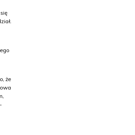
się
ział.
iego
o, że
Słowa
m,
–