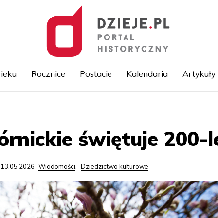
ieku
Rocznice
Postacie
Kalendaria
Artykuły
Przejdź
do
treści
nickie świętuje 200-le
 13.05.2026
Wiadomości
,
Dziedzictwo kulturowe