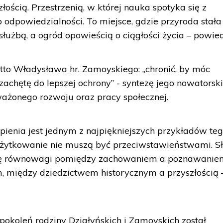
łością. Przestrzenią, w której nauka spotyka się z
odpowiedzialności. To miejsce, gdzie przyroda stała 
służbą, a ogród opowieścią o ciągłości życia – powied
tto Władysława hr. Zamoyskiego: „chronić, by móc
ć zachętę do lepszej ochrony” - syntezę jego nowatorsk
ważonego rozwoju oraz pracy społecznej.
pienia jest jednym z najpiękniejszych przykładów teg
 użytkowanie nie muszą być przeciwstawieństwami. 
eę równowagi pomiędzy zachowaniem a poznawanie
, między dziedzictwem historycznym a przyszłością 
pokoleń rodziny Działyńskich i Zamoyskich został