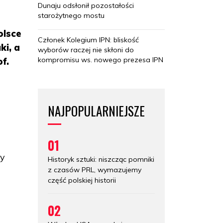
Dunaju odsłonił pozostałości
starożytnego mostu
olsce
Członek Kolegium IPN: bliskość
ki, a
wyborów raczej nie skłoni do
kompromisu ws. nowego prezesa IPN
of.
NAJPOPULARNIEJSZE
01
fy
Historyk sztuki: niszcząc pomniki
z czasów PRL, wymazujemy
część polskiej historii
02
e