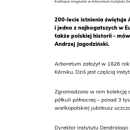
Kwitnące magnolie w Arboretum Instytutu De
200-lecie istnienia świętuj
i jedno z najbogatszych w E
także polskiej historii - mó
Andrzej Jagodziński.
Arboretum założył w 1826 rok
Kórniku. Dziś jest częścią Inst
Zgromadzono w nim kolekcję 
półkuli północnej – ponad 3 t
wielkopolskie) jubileusz uczc
Dyrektor Instytutu Dendrologii