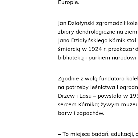
Europie.
Jan Działyński zgromadził kole
zbiory dendrologiczne na ziemi
Jana Działyńskiego Kórnik sta
śmiercią w 1924 r. przekazał 
biblioteką i parkiem narodowi 
Zgodnie z wolą fundatora kol
na potrzeby leśnictwa i ogro
Drzew i Lasu – powstała w 1933
sercem Kórnika; żywym muzeum
barw i zapachów.
– To miejsce badań, edukacji, 