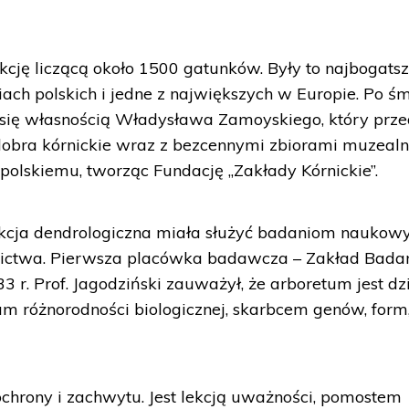
kcję liczącą około 1500 gatunków. Były to najbogats
ach polskich i jedne z największych w Europie. Po śm
ł się własnością Władysława Zamoyskiego, który prz
dobra kórnickie wraz z bezcennymi zbiorami muzealn
polskiemu, tworząc Fundację „Zakłady Kórnickie”.
ekcja dendrologiczna miała służyć badaniom nauko
dnictwa. Pierwsza placówka badawcza – Zakład Bada
 r. Prof. Jagodziński zauważył, że arboretum jest dz
 różnorodności biologicznej, skarbcem genów, form
ochrony i zachwytu. Jest lekcją uważności, pomostem