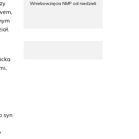
rzy
Wniebowzięcia NMP od niedzieli
twem,
anym
iał.
icka
mi,
o syn
w