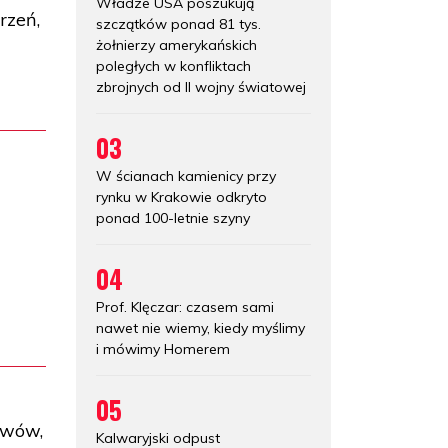
Władze USA poszukują
rzeń,
szczątków ponad 81 tys.
żołnierzy amerykańskich
poległych w konfliktach
zbrojnych od II wojny światowej
03
W ścianach kamienicy przy
rynku w Krakowie odkryto
ponad 100-letnie szyny
04
Prof. Klęczar: czasem sami
nawet nie wiemy, kiedy myślimy
i mówimy Homerem
05
zewów,
Kalwaryjski odpust