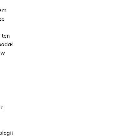
tem
ze
 ten
badał
ę w
o,
ologii