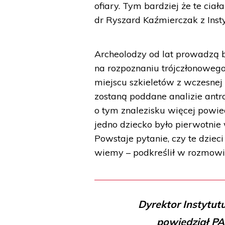
ofiary. Tym bardziej że te ci
dr Ryszard Kaźmierczak z Inst
Archeolodzy od lat prowadzą 
na rozpoznaniu trójczłonoweg
miejscu szkieletów z wczesnej 
zostaną poddane analizie ant
o tym znalezisku więcej powi
jedno dziecko było pierwotnie
Powstaje pytanie, czy te dziec
wiemy – podkreślił w rozmowi
Dyrektor Instytut
powiedział PAP