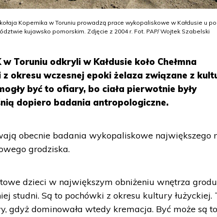
ikołaja Kopernika w Toruniu prowadzą prace wykopaliskowe w Kałdusie u p
ztwie kujawsko pomorskim. Zdjęcie z 2004 r. Fot. PAP/ Wojtek Szabelski
K w Toruniu odkryli w Kałdusie koło Chełmna
 z okresu wczesnej epoki żelaza związane z kult
ogły być to ofiary, bo ciała pierwotnie były
śnią dopiero badania antropologiczne.
wają obecnie badania wykopaliskowe największego 
rowego grodziska.
etowe dzieci w największym obniżeniu wnętrza grod
j studni. Są to pochówki z okresu kultury łużyckiej. 
y, gdyż dominowała wtedy kremacja. Być może są t