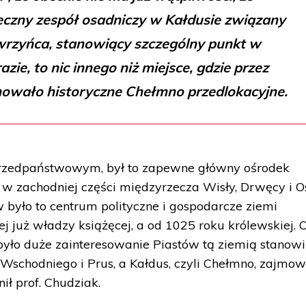
czny zespół osadniczy w Kałdusie związany
rzyńca, stanowiący szczególny punkt w
zie, to nic innego niż miejsce, gdzie przez
onowało historyczne Chełmno przedlokacyjne.
przedpaństwowym, był to zapewne główny ośrodek
y w zachodniej części międzyrzecza Wisły, Drwęcy i O
było to centrum polityczne i gospodarcze ziemi
 już władzy książęcej, a od 1025 roku królewskiej. 
yło duże zainteresowanie Piastów tą ziemią stanow
schodniego i Prus, a Kałdus, czyli Chełmno, zajmow
ił prof. Chudziak.