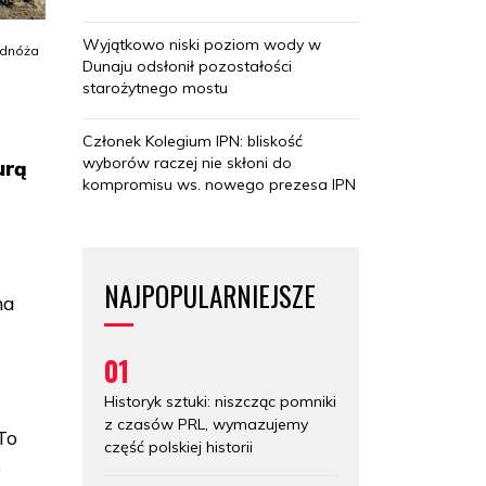
Wyjątkowo niski poziom wody w
odnóża
Dunaju odsłonił pozostałości
starożytnego mostu
Członek Kolegium IPN: bliskość
wyborów raczej nie skłoni do
urą
kompromisu ws. nowego prezesa IPN
NAJPOPULARNIEJSZE
na
01
Historyk sztuki: niszcząc pomniki
u
z czasów PRL, wymazujemy
To
część polskiej historii
o