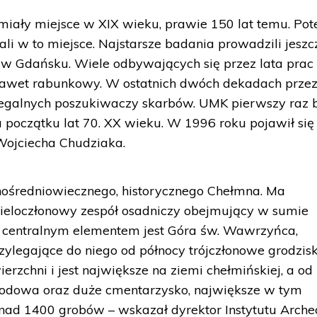
miały miejsce w XIX wieku, prawie 150 lat temu. Po
li w to miejsce. Najstarsze badania prowadzili jeszc
 Gdańsku. Wiele odbywających się przez lata prac
 nawet rabunkowy. W ostatnich dwóch dekadach przez
elegalnych poszukiwaczy skarbów. UMK pierwszy raz 
 na początku lat 70. XX wieku. W 1996 roku pojawił si
Wojciecha Chudziaka.
snośredniowiecznego, historycznego Chełmna. Ma
wieloczłonowy zespół osadniczy obejmujący w sumie
o centralnym elementem jest Góra św. Wawrzyńca,
zylegające do niego od północy trójczłonowe grodzisk
rzchni i jest największe na ziemi chełmińskiej, a od
rodowa oraz duże cmentarzysko, największe w tym
onad 1400 grobów – wskazał dyrektor Instytutu Arche