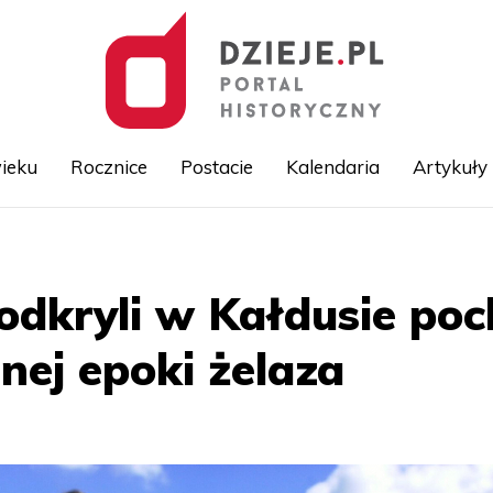
ieku
Rocznice
Postacie
Kalendaria
Artykuły
Przejdź
do
treści
odkryli w Kałdusie poc
nej epoki żelaza