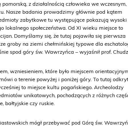
urą pomorską, z działalnością człowieka we wczesnym,
u. Nasze badania prowadzimy głównie pod kątem
edmioty zabytkowe tu występujące pokazują wysoki
go lokalnego społeczeństwa. Od XI wieku miejsce to
ijan. Domyślamy się, że tutaj pojawiła się pierwsza
ze groby na ziemi chełmińskiej typowe dla eschatolo
śnie spod góry św. Wawrzyńca – wyjaśnił prof. Chudz
m, wzniesieniem, które było miejscem orientacyjnym
wi o terenie powyżej i poniżej góry. To tutaj odkry
wcześniej to miejsce kultu pogańskiego. Archeolodzy
rzedmiotów unikatowych, pochodzących z różnych częś
 bałtyjskie czy ruskie.
piastowskich mógł przebywać pod Górą św. Wawrzyń