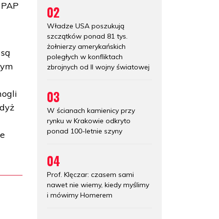
ł PAP
02
Władze USA poszukują
szczątków ponad 81 tys.
żołnierzy amerykańskich
 są
poległych w konfliktach
 tym
zbrojnych od II wojny światowej
03
ogli
gdyż
W ścianach kamienicy przy
rynku w Krakowie odkryto
ponad 100-letnie szyny
ie
04
Prof. Klęczar: czasem sami
nawet nie wiemy, kiedy myślimy
i mówimy Homerem