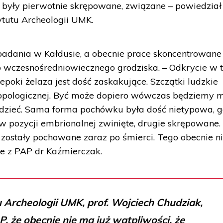
ała były pierwotnie skrępowane, związane – powiedzia
ytutu Archeologii UMK.
badania w Kałdusie, a obecnie prace skoncentrowane
o wczesnośredniowiecznego grodziska. – Odkrycie w
epoki żelaza jest dość zaskakujące. Szczątki ludzkie
ropologicznej. Być może dopiero wówczas będziemy m
edzieć. Sama forma pochówku była dość nietypowa, 
 w pozycji embrionalnej zwinięte, drugie skrępowane.
i zostały pochowane zaraz po śmierci. Tego obecnie n
e z PAP dr Kaźmierczak.
u Archeologii UMK, prof. Wojciech Chudziak,
, że obecnie nie ma już wątpliwości, że