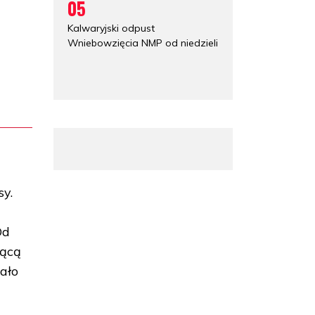
05
Kalwaryjski odpust
Wniebowzięcia NMP od niedzieli
sy.
Od
iącą
ało