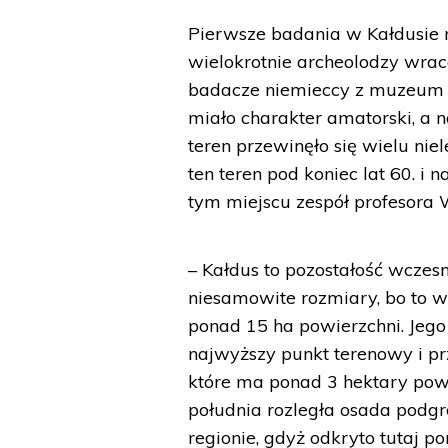
Pierwsze badania w Kałdusie 
wielokrotnie archeolodzy wraca
badacze niemieccy z muzeum w
miało charakter amatorski, a
teren przewinęło się wielu ni
ten teren pod koniec lat 60. i
tym miejscu zespół profesora 
– Kałdus to pozostałość wcze
niesamowite rozmiary, bo to 
ponad 15 ha powierzchni. Jeg
najwyższy punkt terenowy i pr
które ma ponad 3 hektary powie
południa rozległa osada podg
regionie, gdyż odkryto tutaj p