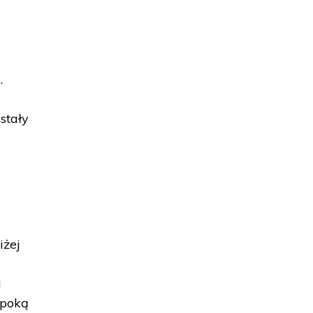
.
stały
iżej
a
i
epoką