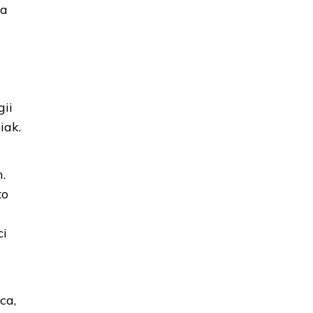
 a
gii
iak.
.
to
ci
ca,