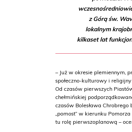
wczesnośredniowie
z Górą św. Waw
lokalnym krajobra
kilkaset lat funkcj
– Już w okresie plemiennym, 
społeczno-kulturowy i religijn
Od czasów pierwszych Piastów 
chełmińskiej podporządkowanej
czasów Bolesława Chrobrego b
„pomost” w kierunku Pomorza W
tu rolę pierwszoplanową – ocen