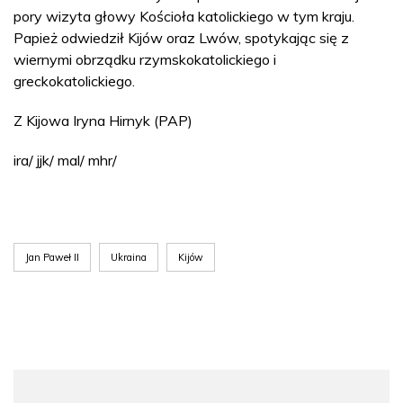
pory wizyta głowy Kościoła katolickiego w tym kraju.
Papież odwiedził Kijów oraz Lwów, spotykając się z
wiernymi obrządku rzymskokatolickiego i
greckokatolickiego.
Z Kijowa Iryna Hirnyk (PAP)
ira/ jjk/ mal/ mhr/
Jan Paweł II
Ukraina
Kijów