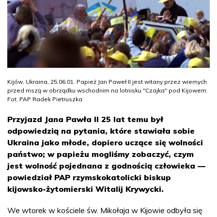
Kijów, Ukraina, 25.06.01. Papież Jan Paweł II jest witany przez wiernych
przed mszą w obrządku wschodnim na lotnisku "Czajka" pod Kijowem.
Fot. PAP Radek Pietruszka
Przyjazd Jana Pawła II 25 lat temu był
odpowiedzią na pytania, które stawiała sobie
Ukraina jako młode, dopiero uczące się wolności
państwo; w papieżu mogliśmy zobaczyć, czym
jest wolność pojednana z godnością człowieka —
powiedział PAP rzymskokatolicki biskup
kijowsko-żytomierski Witalij Krywycki.
We wtorek w kościele św. Mikołaja w Kijowie odbyła się