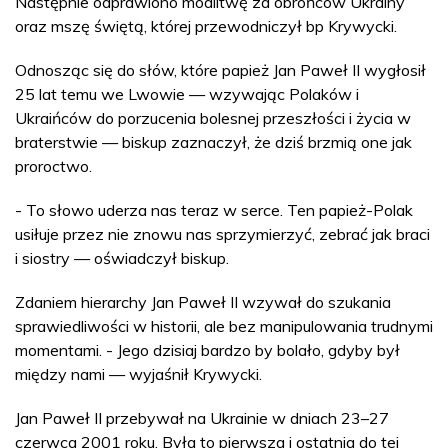
Następnie odprawiono modlitwę za obrońców Ukrainy
oraz mszę świętą, której przewodniczył bp Krywycki.
Odnosząc się do słów, które papież Jan Paweł II wygłosił
25 lat temu we Lwowie — wzywając Polaków i
Ukraińców do porzucenia bolesnej przeszłości i życia w
braterstwie — biskup zaznaczył, że dziś brzmią one jak
proroctwo.
- To słowo uderza nas teraz w serce. Ten papież-Polak
usiłuje przez nie znowu nas sprzymierzyć, zebrać jak braci
i siostry — oświadczył biskup.
Zdaniem hierarchy Jan Paweł II wzywał do szukania
sprawiedliwości w historii, ale bez manipulowania trudnymi
momentami. - Jego dzisiaj bardzo by bolało, gdyby był
między nami — wyjaśnił Krywycki.
Jan Paweł II przebywał na Ukrainie w dniach 23–27
czerwca 2001 roku. Była to pierwsza i ostatnia do tej