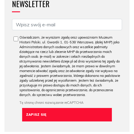
NEWSLETTER
Oświadczam, że wyrażam zgodę oraz upoważniam Muzeum
Historii Polski, ul. Gwardii 1, 01-538 Warszawa, (dalej MHP) jako
Administratora danych osobowych oraz wszelkie podmioty
działające na rzecz lub zlecenie MHP do przetwarzania moich
danych osob. (e-mail) w zakresie i celach niezbędnych do
otrzymywania newslettera dzieje.pl od dnia wyrażenia tej zgody do
jej odwołania. Jestem świadomy/a, że mam prawo w dowolnym
momencie odwołać zgodę oraz że odwołanie zgody nie wpływa na
zgodność z prawem przetwarzania, którego dokonano na podstawie
zgody udzielonej przed jej wycofaniem. Jestem też świadomy/a, że
przysługuje mi prawo dostępu do moich danych, do ich
sprostowania, do ograniczenia przetwarzania, do przenoszenia
danych, do sprzeciwu wobec przetwarzania.