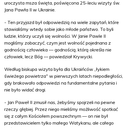
uroczysta msza święta, poświęcona 25-leciu wizyty św.
Jana Pawła II w Ukrainie.
- Ten przyjazd był odpowiedzią na wiele zapytań, które
stawialiśmy wtedy sobie jako młode państwo. To byli
ludzie, którzy uczyli się wolności. W Janie Pawle II
mogliśmy zobaczyć, czym jest wolność pojednana z
godnością człowieka — godnością, którą określa nie
człowiek, lecz Bóg — powiedział Krywycki.
Według biskupa wizyta była dla Ukraińców „łykiem
świeżego powietrza" w pierwszych latach niepodległości,
gdy brakowało odpowiedzi na fundamentalne pytania i
nie było widać drogi.
- Jan Paweł II zmusił nas, żebyśmy spojrzeli na pewne
rzeczy głębiej. Przez niego mieliśmy możliwość spotkać
się z całym Kościołem powszechnym — on nie był
przedstawicielem tylko małego Watykanu, ale całego