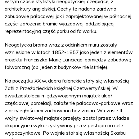
w tym czasie stylistyki neogotyckiej, czerpiącej z
architektury angielskiej. Cechy te nadano zarówno
zabudowie pałacowej, jak i zaprojektowanej w północnej
części założenia bramie wjazdowej, oddzielającej
reprezentacyjną część parku od folwarku.
Neogotycka brama wraz z odcinkiem muru zostały
wzniesione w latach 1852-1857 jako jeden z elementów
projektu Franciszka Marię Lanciego, pomiędzy zabudową
folwarczną (ob. jeden z budynków nie istnieje).
Na początku XX w. dobra falenckie stały się własnością
Zofii z Przeździeckich księżnej Czetwertyńskiej. W
dwudziestoleciu międzywojennym majątek uległ
częściowej parcelacji, założenie pałacowo-parkowe wraz
z przyległościami zachowano bez zmian. W czasie II
wojny światowej majątek przejęty został przez władze
okupacyjne i wykorzystywany przez gestapo na cele
wypoczynkowe. Po wojnie stał się własnością Skarbu