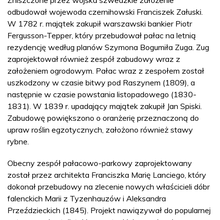
odbudował wojewoda czernihowski Franciszek Załuski.
W 1782 r. majątek zakupił warszawski bankier Piotr
Fergusson-Tepper, który przebudował pałac na letnią
rezydencję według planów Szymona Bogumiła Zuga. Zug
zaprojektował również zespół zabudowy wraz z
założeniem ogrodowym. Pałac wraz z zespołem został
uszkodzony w czasie bitwy pod Raszynem (1809), a
następnie w czasie powstania listopadowego (1830-
1831). W 1839 r. upadający majątek zakupił Jan Spiski.
Zabudowę powiększono o oranżerię przeznaczoną do
upraw roślin egzotycznych, założono również stawy
rybne.
Obecny zespół pałacowo-parkowy zaprojektowany
został przez architekta Franciszka Marię Lanciego, który
dokonał przebudowy na zlecenie nowych właścicieli dóbr
falenckich Marii z Tyzenhauzów i Aleksandra
Przeździeckich (1845). Projekt nawiązywał do popularnej