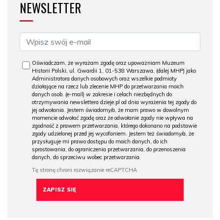
NEWSLETTER
Oświadczam, że wyrażam zgodę oraz upoważniam Muzeum
Historii Polski, ul. Gwardii 1, 01-538 Warszawa, (dalej MHP) jako
Administratora danych osobowych oraz wszelkie podmioty
działające na rzecz lub zlecenie MHP do przetwarzania moich
danych osob. (e-mail) w zakresie i celach niezbędnych do
otrzymywania newslettera dzieje.pl od dnia wyrażenia tej zgody do
jej odwołania. Jestem świadomy/a, że mam prawo w dowolnym
momencie odwołać zgodę oraz że odwołanie zgody nie wpływa na
zgodność z prawem przetwarzania, którego dokonano na podstawie
zgody udzielonej przed jej wycofaniem. Jestem też świadomy/a, że
przysługuje mi prawo dostępu do moich danych, do ich
sprostowania, do ograniczenia przetwarzania, do przenoszenia
danych, do sprzeciwu wobec przetwarzania.