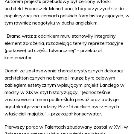
Autorem projektu przebudowy był ceniony włoski
architekt Franciszek Maria Lanci, który przyczynił się do
popularyzacji na ziemiach polskich form historyzujących, w
tym również neogotyku w duchu angielskim.
"Brama wraz z odcinkiem muru stanowiły integralny
element założenia, rozdzielając tereny reprezentacyjne
(parkowe) od części folwarcznej" - przekazał
konserwator.
Dodał, że zastosowanie charakterystycznych dekoracji
architektonicznych na bramie i murze było celowym
zabiegiem estetycznym wpisującym projekt Lanciego w
modny w XIX w. styl historyzujący. "Jednocześnie
zastosowana forma podkreślała prestiż oraz tradycje
arystokratyczne rodziny Przeździeckich ówczesnych
właścicieli majątku" - przekazał konserwator.
Pierwszy pałac w Falentach zbudowany został w XVII w.
Zniszczone przez wojska szwedzkie założenie