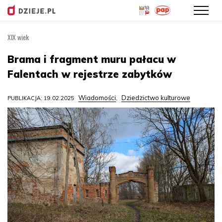
XIX wiek
Przejdź
do
Brama i fragment muru pałacu w
treści
Falentach w rejestrze zabytków
Wiadomości
Dziedzictwo kulturowe
PUBLIKACJA: 19.02.2025
,