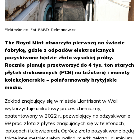
Elektrośmieci. Fot. PAP/D. Delmanowicz
The Royal Mint otworzyła pierwszą na świecie
fabrykę, gdzie z odpadów elektronicznych
pozyskiwane będzie złoto wysokiej próby.
Rocznie planuje przetworzyć do 4 tys. ton starych
płytek drukowanych (PCB) na biżuterię i monety
kolekcjonerskie – poinformowały brytyjskie
media.
Zakład znajdujący się w mieście Llantrisant w Walii
wykorzystuje unikatowy proces chemiczny,
opatentowany w 2022 r., pozwalający na odzyskiwanie
99 proc. złota z płytek znajdujących się w telefonach,
laptopach i telewizorach. Oprócz złota pozyskiwane będą
także inne metale: srebro, pallad, miedź, żelazo i aluminium.