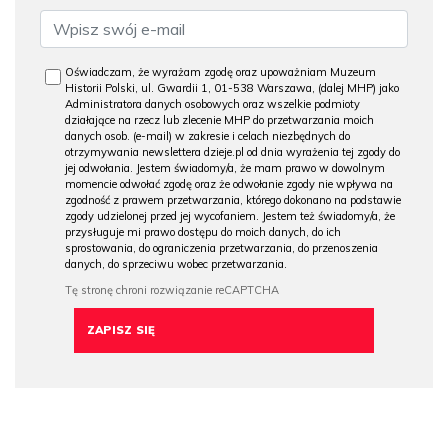
Oświadczam, że wyrażam zgodę oraz upoważniam Muzeum
Historii Polski, ul. Gwardii 1, 01-538 Warszawa, (dalej MHP) jako
Administratora danych osobowych oraz wszelkie podmioty
działające na rzecz lub zlecenie MHP do przetwarzania moich
danych osob. (e-mail) w zakresie i celach niezbędnych do
otrzymywania newslettera dzieje.pl od dnia wyrażenia tej zgody do
jej odwołania. Jestem świadomy/a, że mam prawo w dowolnym
momencie odwołać zgodę oraz że odwołanie zgody nie wpływa na
zgodność z prawem przetwarzania, którego dokonano na podstawie
zgody udzielonej przed jej wycofaniem. Jestem też świadomy/a, że
przysługuje mi prawo dostępu do moich danych, do ich
sprostowania, do ograniczenia przetwarzania, do przenoszenia
danych, do sprzeciwu wobec przetwarzania.