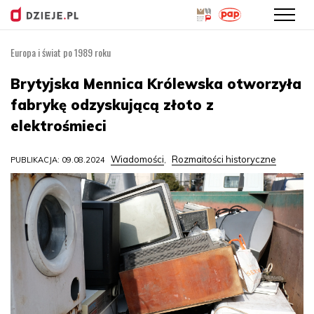
Europa i świat po 1989 roku
Przejdź
do
Brytyjska Mennica Królewska otworzyła
treści
fabrykę odzyskującą złoto z
elektrośmieci
Wiadomości
Rozmaitości historyczne
PUBLIKACJA: 09.08.2024
,