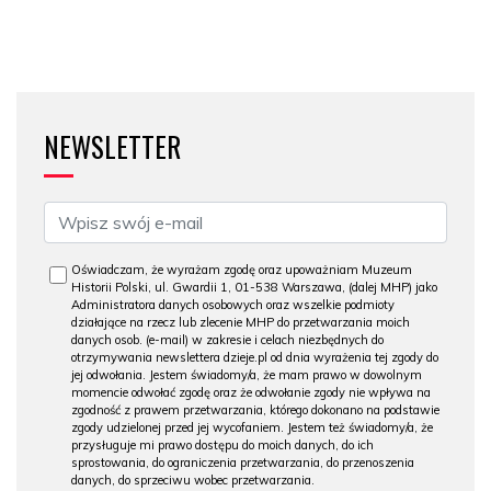
NEWSLETTER
Oświadczam, że wyrażam zgodę oraz upoważniam Muzeum
Historii Polski, ul. Gwardii 1, 01-538 Warszawa, (dalej MHP) jako
Administratora danych osobowych oraz wszelkie podmioty
działające na rzecz lub zlecenie MHP do przetwarzania moich
danych osob. (e-mail) w zakresie i celach niezbędnych do
otrzymywania newslettera dzieje.pl od dnia wyrażenia tej zgody do
jej odwołania. Jestem świadomy/a, że mam prawo w dowolnym
momencie odwołać zgodę oraz że odwołanie zgody nie wpływa na
zgodność z prawem przetwarzania, którego dokonano na podstawie
zgody udzielonej przed jej wycofaniem. Jestem też świadomy/a, że
przysługuje mi prawo dostępu do moich danych, do ich
sprostowania, do ograniczenia przetwarzania, do przenoszenia
danych, do sprzeciwu wobec przetwarzania.