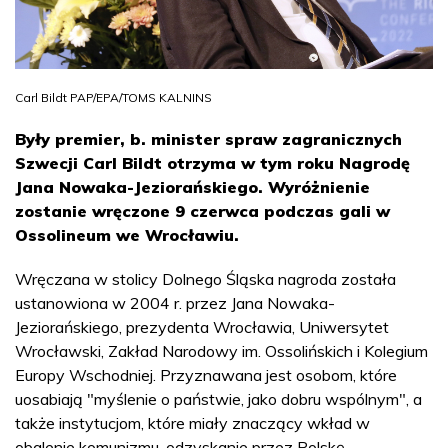
Carl Bildt PAP/EPA/TOMS KALNINS
Były premier, b. minister spraw zagranicznych
Szwecji Carl Bildt otrzyma w tym roku Nagrodę
Jana Nowaka-Jeziorańskiego. Wyróżnienie
zostanie wręczone 9 czerwca podczas gali w
Ossolineum we Wrocławiu.
Wręczana w stolicy Dolnego Śląska nagroda została
ustanowiona w 2004 r. przez Jana Nowaka-
Jeziorańskiego, prezydenta Wrocławia, Uniwersytet
Wrocławski, Zakład Narodowy im. Ossolińskich i Kolegium
Europy Wschodniej. Przyznawana jest osobom, które
uosabiają "myślenie o państwie, jako dobru wspólnym", a
także instytucjom, które miały znaczący wkład w
obalenie komunizmu, odzyskanie przez Polskę