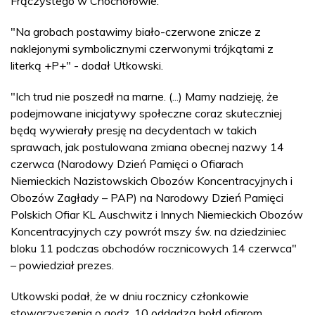
Frączystego w Chochołowie.
"Na grobach postawimy biało-czerwone znicze z
naklejonymi symbolicznymi czerwonymi trójkątami z
literką +P+" - dodał Utkowski.
"Ich trud nie poszedł na marne. (...) Mamy nadzieję, że
podejmowane inicjatywy społeczne coraz skuteczniej
będą wywierały presję na decydentach w takich
sprawach, jak postulowana zmiana obecnej nazwy 14
czerwca (Narodowy Dzień Pamięci o Ofiarach
Niemieckich Nazistowskich Obozów Koncentracyjnych i
Obozów Zagłady – PAP) na Narodowy Dzień Pamięci
Polskich Ofiar KL Auschwitz i Innych Niemieckich Obozów
Koncentracyjnych czy powrót mszy św. na dziedziniec
bloku 11 podczas obchodów rocznicowych 14 czerwca"
– powiedział prezes.
Utkowski podał, że w dniu rocznicy członkowie
stowarzyszenia o godz. 10 oddadzą hołd ofiarom