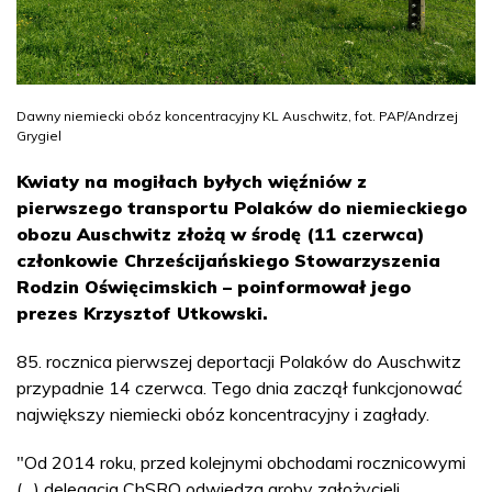
Dawny niemiecki obóz koncentracyjny KL Auschwitz, fot. PAP/Andrzej
Grygiel
Kwiaty na mogiłach byłych więźniów z
pierwszego transportu Polaków do niemieckiego
obozu Auschwitz złożą w środę (11 czerwca)
członkowie Chrześcijańskiego Stowarzyszenia
Rodzin Oświęcimskich – poinformował jego
prezes Krzysztof Utkowski.
85. rocznica pierwszej deportacji Polaków do Auschwitz
przypadnie 14 czerwca. Tego dnia zaczął funkcjonować
największy niemiecki obóz koncentracyjny i zagłady.
"Od 2014 roku, przed kolejnymi obchodami rocznicowymi
(…) delegacja ChSRO odwiedza groby założycieli