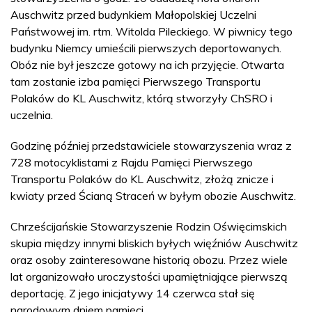
Auschwitz przed budynkiem Małopolskiej Uczelni
Państwowej im. rtm. Witolda Pileckiego. W piwnicy tego
budynku Niemcy umieścili pierwszych deportowanych.
Obóz nie był jeszcze gotowy na ich przyjęcie. Otwarta
tam zostanie izba pamięci Pierwszego Transportu
Polaków do KL Auschwitz, którą stworzyły ChSRO i
uczelnia.
Godzinę później przedstawiciele stowarzyszenia wraz z
728 motocyklistami z Rajdu Pamięci Pierwszego
Transportu Polaków do KL Auschwitz, złożą znicze i
kwiaty przed Ścianą Straceń w byłym obozie Auschwitz.
Chrześcijańskie Stowarzyszenie Rodzin Oświęcimskich
skupia między innymi bliskich byłych więźniów Auschwitz
oraz osoby zainteresowane historią obozu. Przez wiele
lat organizowało uroczystości upamiętniające pierwszą
deportację. Z jego inicjatywy 14 czerwca stał się
narodowym dniem pamięci.