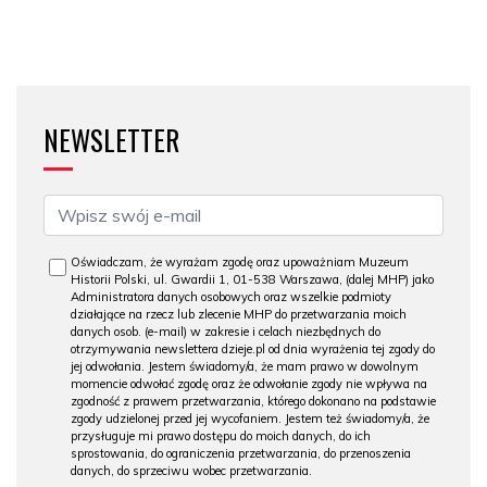
NEWSLETTER
Oświadczam, że wyrażam zgodę oraz upoważniam Muzeum
Historii Polski, ul. Gwardii 1, 01-538 Warszawa, (dalej MHP) jako
Administratora danych osobowych oraz wszelkie podmioty
działające na rzecz lub zlecenie MHP do przetwarzania moich
danych osob. (e-mail) w zakresie i celach niezbędnych do
otrzymywania newslettera dzieje.pl od dnia wyrażenia tej zgody do
jej odwołania. Jestem świadomy/a, że mam prawo w dowolnym
momencie odwołać zgodę oraz że odwołanie zgody nie wpływa na
zgodność z prawem przetwarzania, którego dokonano na podstawie
zgody udzielonej przed jej wycofaniem. Jestem też świadomy/a, że
przysługuje mi prawo dostępu do moich danych, do ich
sprostowania, do ograniczenia przetwarzania, do przenoszenia
danych, do sprzeciwu wobec przetwarzania.