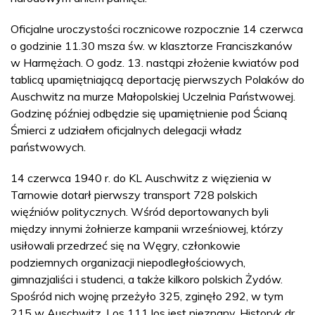
Oficjalne uroczystości rocznicowe rozpocznie 14 czerwca
o godzinie 11.30 msza św. w klasztorze Franciszkanów
w Harmężach. O godz. 13. nastąpi złożenie kwiatów pod
tablicą upamiętniającą deportację pierwszych Polaków do
Auschwitz na murze Małopolskiej Uczelnia Państwowej.
Godzinę później odbędzie się upamiętnienie pod Ścianą
Śmierci z udziałem oficjalnych delegacji władz
państwowych.
14 czerwca 1940 r. do KL Auschwitz z więzienia w
Tarnowie dotarł pierwszy transport 728 polskich
więźniów politycznych. Wśród deportowanych byli
między innymi żołnierze kampanii wrześniowej, którzy
usiłowali przedrzeć się na Węgry, członkowie
podziemnych organizacji niepodległościowych,
gimnazjaliści i studenci, a także kilkoro polskich Żydów.
Spośród nich wojnę przeżyło 325, zginęło 292, w tym
215 w Auschwitz. Los 111 los jest nieznany. Historyk dr