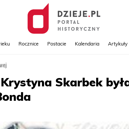
ieku
Rocznice
Postacie
Kalendaria
Artykuły
owej
Przejdź
do
treści
: Krystyna Skarbek była
Bonda