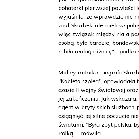
bohaterki pierwszej powieści 
wyjaśniła, że wprawdzie nie 
znał Skarbek, ale mieli wspóln
więc związek między nią a post
osobą, była bardziej bondowska
robiło realną różnicę" - podkreś
Mulley, autorka biografii Ska
"Kobieta szpieg", opowiadała 
czasie II wojny światowej oraz
jej zakończeniu. Jak wskazała, 
agent w brytyjskich służbach,
osiągnięć, jej silne poczucie
światami. "Była zbyt polska, by
Polką" - mówiła.