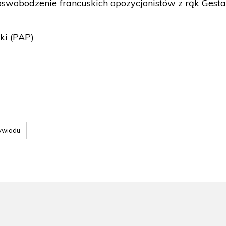
oswobodzenie francuskich opozycjonistów z rąk Gesta
ki (PAP)
ywiadu