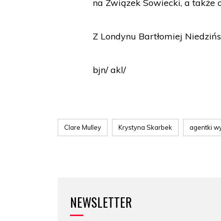
na Związek Sowiecki, a także 
Z Londynu Bartłomiej Niedzińs
bjn/ akl/
Clare Mulley
Krystyna Skarbek
agentki w
NEWSLETTER