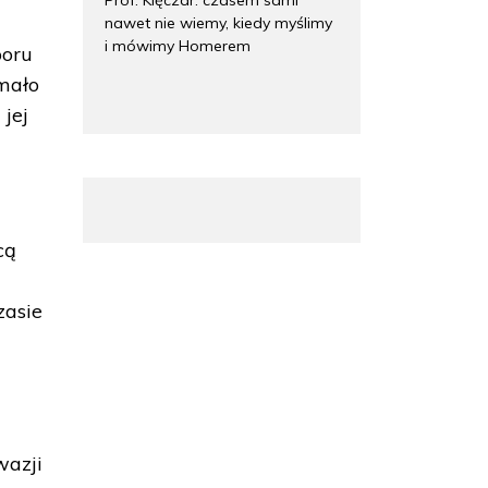
nawet nie wiemy, kiedy myślimy
i mówimy Homerem
poru
 mało
 jej
cą
zasie
wazji