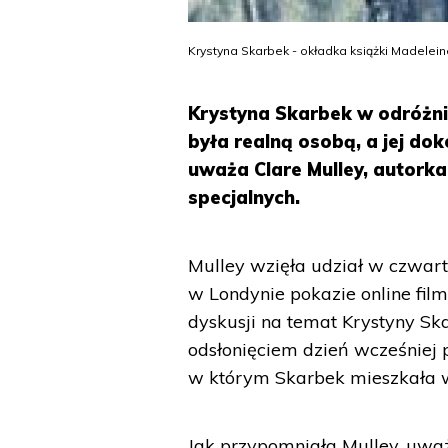
Krystyna Skarbek - okładka książki Madele
Krystyna Skarbek w odróżnie
była realną osobą, a jej dok
uważa Clare Mulley, autorka 
specjalnych.
Mulley wzięła udział w czwar
w Londynie pokazie online fi
dyskusji na temat Krystyny Ska
odsłonięciem dzień wcześniej p
w którym Skarbek mieszkała 
Jak przypomniała Mulley, uważa