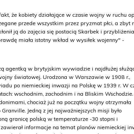
fakt, że kobiety działające w czasie wojny w ruchu o
rzegane przede wszystkim przez pryzmat płci, a zbyt
łonił ją do zajęcia się postacią Skarbek i przybliżenia
aprawdę miała istotny wkład w wysiłek wojenny" -
ą agentką w brytyjskim wywiadzie i najdłużej służą
 wojny światowej. Urodzona w Warszawie w 1908 r.,
iadu po niemieckiej inwazji na Polskę w 1939 r. W c
ntach: wschodnim, zachodnim i na Bliskim Wschodzie.
donimami, chociaż już na początku wojny otrzymała
Granville. Jedną z jej najważniejszych misji było
oną granicę polską w temperaturze -30 stopni i
 zawierał informacje na temat planów niemieckiej in