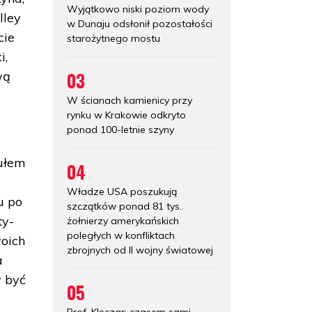
Wyjątkowo niski poziom wody
lley
w Dunaju odsłonił pozostałości
cie
starożytnego mostu
i,
03
wą
W ścianach kamienicy przy
rynku w Krakowie odkryto
ponad 100-letnie szyny
tułem
04
Władze USA poszukują
u po
szczątków ponad 81 tys.
ty-
żołnierzy amerykańskich
poległych w konfliktach
woich
zbrojnych od II wojny światowej
a
y być
05
Prof. Klęczar: czasem sami