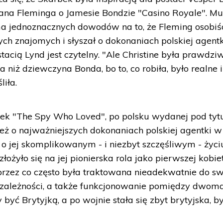
Iana Fleminga o Jamesie Bondzie "Casino Royale". Mu
ma jednoznacznych dowodów na to, że Fleming osobiś
ych znajomych i słyszał o dokonaniach polskiej agentk
acią Lynd jest czytelny. "Ale Christine była prawdzi
 niż dziewczyna Bonda, bo to, co robiła, było realne i
liła.
rbek "The Spy Who Loved", po polsku wydanej pod ty
też o najważniejszych dokonaniach polskiej agentki w
 o jej skomplikowanym - i niezbyt szczęśliwym - życi
złożyło się na jej pionierska rola jako pierwszej kobie
 przez co często była traktowana nieadekwatnie do s
 niezależności, a także funkcjonowanie pomiędzy dwom
 być Brytyjką, a po wojnie stała się zbyt brytyjska, b