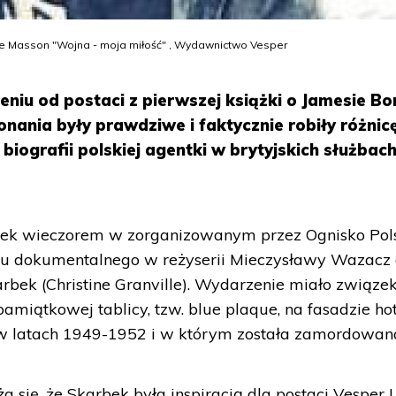
ine Masson "Wojna - moja miłość" , Wydawnictwo Vesper
niu od postaci z pierwszej książki o Jamesie Bo
onania były prawdziwe i faktycznie robiły różnicę
biografii polskiej agentki w brytyjskich służbac
tek wieczorem w zorganizowanym przez Ognisko Pol
lmu dokumentalnego w reżyserii Mieczysławy Wazacz 
rbek (Christine Granville). Wydarzenie miało związek
amiątkowej tablicy, tzw. blue plaque, na fasadzie hot
w latach 1949-1952 i w którym została zamordowan
 się, że Skarbek była inspiracją dla postaci Vesper 