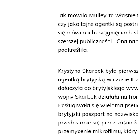
Jak mówiła Mulley, to właśnie 
czy jako tajne agentki są post
się mówi o ich osiągnięciach, sk
szerszej publiczności. "Ona n
podkreśliła.
Krystyna Skarbek była pierwsz
agentką brytyjską w czasie II
dołączyła do brytyjskiego wyw
wojny Skarbek działała na fro
Posługiwała się wieloma pseu
brytyjski paszport na nazwisko 
przedostanie się przez zaśnież
przemycenie mikrofilmu, który