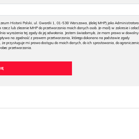
m Historii Polski, ul. Gwardii 1, 01-538 Warszawa, (dalej MHP) jako Administratora
 rzecz lub zlecenie MHP do przetwarzania moich danych osob. (e-mail) w zakresie i celac
 dnia wyrażenia tej zgody do jej odwołania. Jestem świadomy/a, że mam prawo w dowoln
wpływa na zgodność z prawem przetwarzania, którego dokonano na podstawie zgody
, że przysługuje mi prawo dostępu do moich danych, do ich sprostowania, do ograniczeni
wobec przetwarzania.