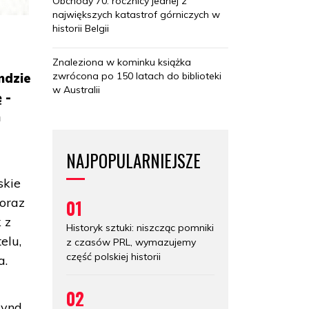
Obchody 70. rocznicy jednej z
największych katastrof górniczych w
historii Belgii
Znaleziona w kominku książka
zwrócona po 150 latach do biblioteki
ndzie
w Australii
 -
h
NAJPOPULARNIEJSZE
skie
oraz
01
 z
Historyk sztuki: niszcząc pomniki
elu,
z czasów PRL, wymazujemy
część polskiej historii
a.
02
Lynd,