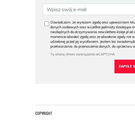
Oświadczam, że wyrażam zgodę oraz upoważniam Muzeu
danych osobowych oraz wszelkie podmioty działające na
niezbędnych do otrzymywania newslettera dzieje.pl od
momencie odwołać zgodę oraz że odwołanie zgody nie 
udzielonej przed jej wycofaniem. Jestem też świadomy/a
przetwarzania, do przenoszenia danych, do sprzeciwu 
COPYRIGHT