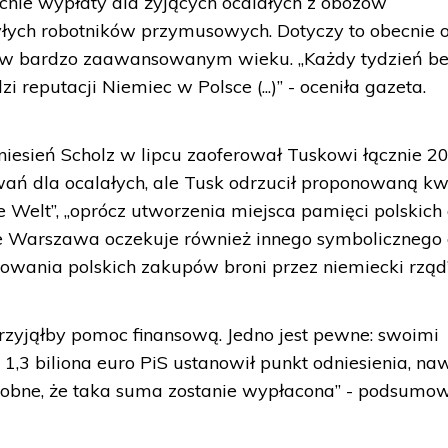
cnie wypłaty dla żyjących ocalałych z obozów
byłych robotników przymusowych. Dotyczy to obecnie 
 są w bardzo zaawansowanym wieku. „Każdy tydzień b
 reputacji Niemiec w Polsce (...)” - oceniła gazeta.
iesień Scholz w lipcu zaoferował Tuskowi łącznie 2
ń dla ocalałych, ale Tusk odrzucił proponowaną kw
ie Welt”, „oprócz utworzenia miejsca pamięci polskich 
nie Warszawa oczekuje również innego symbolicznego
owania polskich zakupów broni przez niemiecki rząd”
rzyjąłby pomoc finansową. Jedno jest pewne: swoimi
1,3 biliona euro PiS ustanowił punkt odniesienia, na
odobne, że taka suma zostanie wypłacona” - podsumo