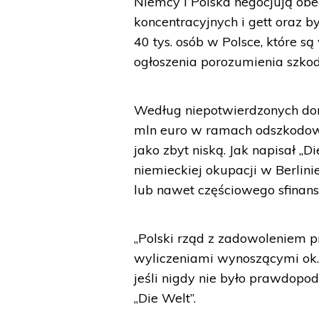
Niemcy i Polska negocjują obe
koncentracyjnych i gett oraz 
40 tys. osób w Polsce, które
ogłoszenia porozumienia szkodzi
Według niepotwierdzonych don
mln euro w ramach odszkodowa
jako zbyt niską. Jak napisał „D
niemieckiej okupacji w Berli
lub nawet częściowego sfinans
„Polski rząd z zadowoleniem p
wyliczeniami wynoszącymi ok. 
jeśli nigdy nie było prawdop
„Die Welt”.