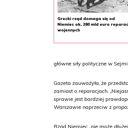
Grecki rząd domaga się od
Niemiec ok. 280 mld euro reparac
wojennych
główne siły polityczne w Sejmi
Gazeta zauważyła, że przedst
zamiast o reparacjach. „Nieja
sprawie jest bardziej prawdop
Warszawie naprzeciw z propozy
Rząd Niemiec „nie może dłużej 