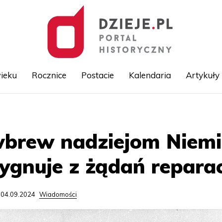
ieku
Rocznice
Postacie
Kalendaria
Artykuły
Przejdź
do
treści
wbrew nadziejom Niem
zygnuje z żądań reparac
 04.09.2024
Wiadomości