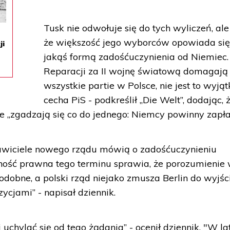
Tusk nie odwołuje się do tych wyliczeń, ale
że większość jego wyborców opowiada się
ji
jakąś formą zadośćuczynienia od Niemiec.
Reparacji za II wojnę światową domagają 
wszystkie partie w Polsce, nie jest to wyj
cecha PiS - podkreślił „Die Welt”, dodając, 
e „zgadzają się co do jednego: Niemcy powinny zapłac
awiciele nowego rządu mówią o zadośćuczynieniu
sność prawna tego terminu sprawia, że porozumienie 
odobne, a polski rząd niejako zmusza Berlin do wyjśc
cjami” - napisał dziennik.
uchylać się od tego żądania” - ocenił dziennik. "W la