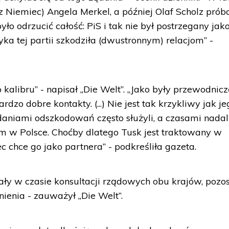
 Niemiec) Angela Merkel, a później Olaf Scholz prób
ło odrzucić całość: PiS i tak nie był postrzegany jak
yka tej partii szkodziła (dwustronnym) relacjom” -
o kalibru” - napisał „Die Welt”. „Jako były przewodnic
dzo dobre kontakty. (...) Nie jest tak krzykliwy jak je
daniami odszkodowań często służyli, a czasami nadal
m w Polsce. Choćby dlatego Tusk jest traktowany w
c chce go jako partnera” - podkreśliła gazeta.
ały w czasie konsultacji rządowych obu krajów, pozos
ienia - zauważył „Die Welt”.