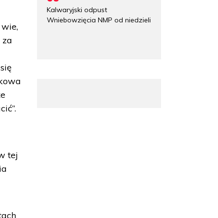
Kalwaryjski odpust
Wniebowzięcia NMP od niedzieli
 wie,
 za
się
ątkowa
że
ić”.
w tej
ia
tach