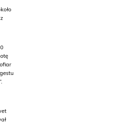
około
ez
00
otę
ofiar
 gestu
.
wet
wał