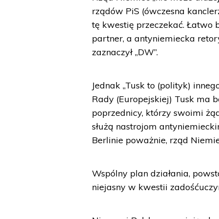
rządów PiS (ówczesna kanclerz
tę kwestię przeczekać. Łatwo by
partner, a antyniemiecka retor
zaznaczył „DW”.
Jednak „Tusk to (polityk) inneg
Rady (Europejskiej) Tusk ma bar
poprzednicy, którzy swoimi żą
służą nastrojom antyniemiecki
Berlinie poważnie, rząd Niemie
Wspólny plan działania, powst
niejasny w kwestii zadośćuczyn