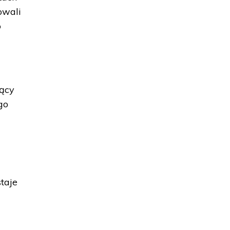
owali
o
zący
go
taje