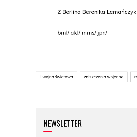
Z Berlina Berenika Lemańczyk
bml/ akl/ mms/ jpn/
II wojna światowa
zniszczenia wojenne
r
NEWSLETTER