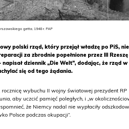
rszawskiego getta, 1948 r. PAP
y polski rząd, który przejął władzę po PiS, ni
eparacji za zbrodnie popełnione przez III Rzeszę
 napisał dziennik „Die Welt”, dodając, że rząd w
 uchylać się od tego żądania.
. rocznicę wybuchu II wojny światowej prezydent RP
unia, aby uczcić pamięć poległych, i „w okolicznośc
spomnieć, że Niemcy nadal nie wypłaciły odszkodo
wko Polsce podczas okupacji”.