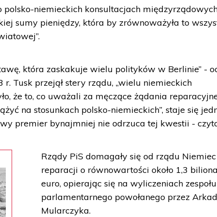
po polsko-niemieckich konsultacjach międzyrządowyc
akiej sumy pieniędzy, która by zrównoważyła to wszys
światowej”.
wę, która zaskakuje wielu polityków w Berlinie” - oc
 r. Tusk przejął stery rządu, „wielu niemieckich
ło, że to, co uważali za męczące żądania reparacyjn
ążyć na stosunkach polsko-niemieckich”, staje się jed
owy premier bynajmniej nie odrzuca tej kwestii - czy
Rządy PiS domagały się od rządu Niemiec
reparacji o równowartości około 1,3 bilion
euro, opierając się na wyliczeniach zespołu
parlamentarnego powołanego przez Arkad
Mularczyka.