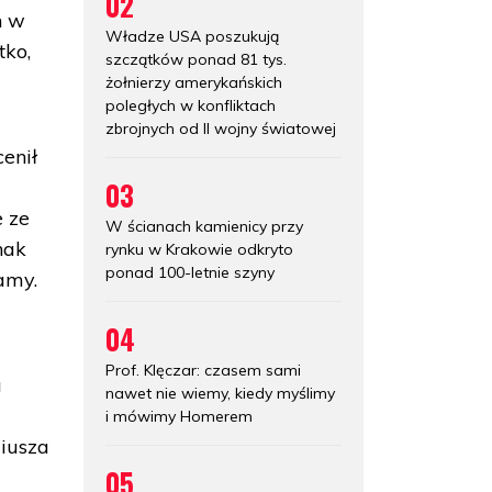
02
h w
Władze USA poszukują
tko,
szczątków ponad 81 tys.
żołnierzy amerykańskich
poległych w konfliktach
zbrojnych od II wojny światowej
enił
03
e ze
W ścianach kamienicy przy
nak
rynku w Krakowie odkryto
ponad 100-letnie szyny
tamy.
04
Prof. Klęczar: czasem sami
a
nawet nie wiemy, kiedy myślimy
i mówimy Homerem
iusza
05