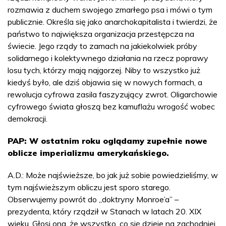
rozmawia z duchem swojego zmarłego psa i mówi o tym
publicznie. Określa się jako anarchokapitalista i twierdzi, że
państwo to największa organizacja przestępcza na
świecie. Jego rządy to zamach na jakiekolwiek próby
solidarnego i kolektywnego działania na rzecz poprawy
losu tych, którzy mają najgorzej. Niby to wszystko już
kiedyś było, ale dziś objawia się w nowych formach, a
rewolucja cyfrowa zasila faszyzujący zwrot. Oligarchowie
cyfrowego świata głoszą bez kamuflażu wrogość wobec
demokracji.
PAP: W ostatnim roku oglądamy zupełnie nowe
oblicze imperializmu amerykańskiego.
A.D.: Może najświeższe, bo jak już sobie powiedzieliśmy, w
tym najświeższym obliczu jest sporo starego.
Obserwujemy powrót do „doktryny Monroe’a” –
prezydenta, który rządził w Stanach w latach 20. XIX
wieku. Głosi ona, że wszystko, co się dzieje na zachodniej