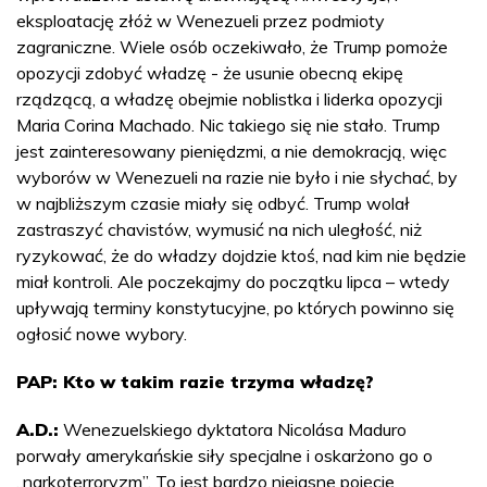
eksploatację złóż w Wenezueli przez podmioty
zagraniczne. Wiele osób oczekiwało, że Trump pomoże
opozycji zdobyć władzę - że usunie obecną ekipę
rządzącą, a władzę obejmie noblistka i liderka opozycji
Maria Corina Machado. Nic takiego się nie stało. Trump
jest zainteresowany pieniędzmi, a nie demokracją, więc
wyborów w Wenezueli na razie nie było i nie słychać, by
w najbliższym czasie miały się odbyć. Trump wolał
zastraszyć chavistów, wymusić na nich uległość, niż
ryzykować, że do władzy dojdzie ktoś, nad kim nie będzie
miał kontroli. Ale poczekajmy do początku lipca – wtedy
upływają terminy konstytucyjne, po których powinno się
ogłosić nowe wybory.
PAP: Kto w takim razie trzyma władzę?
A.D.:
Wenezuelskiego dyktatora Nicolása Maduro
porwały amerykańskie siły specjalne i oskarżono go o
„narkoterroryzm”. To jest bardzo niejasne pojęcie