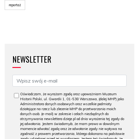
reportaż
NEWSLETTER
Oświadczam, że wyrażam zgodę oraz upoważniam Muzeum
Historii Polski, ul. Gwardii 1, 01-538 Warszawa, (dalej MHP) jako
Administratora danych osobowych oraz wszelkie podmioty
działające na rzecz lub zlecenie MHP do przetwarzania moich
danych osob. (e-mail) w zakresie i celach niezbędnych do
otrzymywania newslettera dzieje.pl od dnia wyrażenia tej zgody do
jej odwołania. Jestem świadomy/a, że mam prawo w dowolnym
momencie odwołać zgodę oraz że odwołanie zgody nie wpływa na
zgodność z prawem przetwarzania, którego dokonano na podstawie
zgody udzielonej przed jej wycofaniem. Jestem też świadomy/a, że