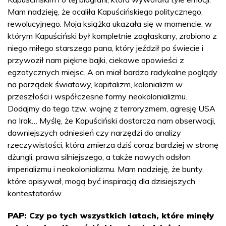
Mam nadzieję, że ocaliła Kapuścińskiego politycznego,
rewolucyjnego. Moja książka ukazała się w momencie, w
którym Kapuściński był kompletnie zagłaskany, zrobiono z
niego miłego starszego pana, który jeździł po świecie i
przywoził nam piękne bajki, ciekawe opowieści z
egzotycznych miejsc. A on miał bardzo radykalne poglądy
na porządek światowy, kapitalizm, kolonializm w
przeszłości i współczesne formy neokolonializmu.
Dodajmy do tego tzw. wojnę z terroryzmem, agresję USA
na Irak… Myślę, że Kapuściński dostarcza nam obserwacji,
dawniejszych odniesień czy narzędzi do analizy
rzeczywistości, która zmierza dziś coraz bardziej w stronę
dżungli, prawa silniejszego, a także nowych odsłon
imperializmu i neokolonializmu. Mam nadzieję, że bunty,
które opisywał, mogą być inspiracją dla dzisiejszych
kontestatorów.
PAP: Czy po tych wszystkich latach, które minęły