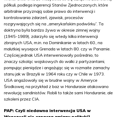
półkuli, podlega ingerencji Stanów Zjednoczonych, które
arbitralnie przyznają sobie prawo do interwencji i
kontrolowania zdarzeń, zjawisk, procesów
rozgrywających się na „amerykańskim podwórku”. Ta
doktryna była bardzo żywa w okresie zimnej wojny
(1945-1989), zdarzyło się wtedy kilka interwencji
zbrojnych USA, m.in. na Dominikanie w latach 60., na
malutkiej wysepce Grenada w latach 80. czy w Panamie.
Częściej jednak USA interweniowały pośrednio, to
znaczy szkoląc wojskowych do walki z partyzantami,
pompując pieniądze i angażując się w rozmaite zamachy
stanu jak w Brazylii w 1964 roku czy w Chile w 1973.
USA angażowały się w brudne wojny w Ameryce
Środkowej, na przykład z baz w Hondurasie atakowano
rewolucję sandinistów. Robili to także sami Honduranie, ale
szkoleni przez CIA.
PAP: Czyli niedawna interwencja USA w
Wenezueli nie oznacza zmiany polityki?