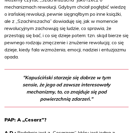
mechanizmach rewolucji. Gdybym chciał pogłębić wiedzę
o irańskiej rewolucji, pewnie sięgnąłbym po inne książki,
ale z „Szachinszacha” dowiaduję się, jak w momencie
rewolucyjnym zachowują się ludzie, co sprawia, że
przestają się bać, i co się dzieje potem: tzn. skąd bierze się
pewnego rodzaju zmęczenie i znużenie rewolucją; co się
dzieje, kiedy fala wzmożenia, emocji, nadziei i entuzjazmu
opada.
"Kapuściński starzeje się dobrze w tym
sensie, że jego od zawsze interesowały
mechanizmy, to, co znajduje się pod
powierzchnią zdarzeń."
PAP: A „Cesarz”?
A.D.:
Podobnie jest z „Cesarzem”, który jest jedną z