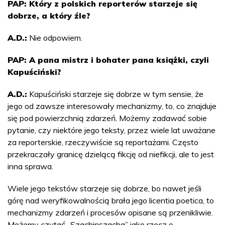
PAP: Który z polskich reporterów starzeje się
dobrze, a który źle?
A.D.:
Nie odpowiem.
PAP: A pana mistrz i bohater pana książki, czyli
Kapuściński?
A.D.:
Kapuściński starzeje się dobrze w tym sensie, że
jego od zawsze interesowały mechanizmy, to, co znajduje
się pod powierzchnią zdarzeń. Możemy zadawać sobie
pytanie, czy niektóre jego teksty, przez wiele lat uważane
za reporterskie, rzeczywiście są reportażami. Często
przekraczały granicę dzielącą fikcję od niefikcji, ale to jest
inna sprawa.
Wiele jego tekstów starzeje się dobrze, bo nawet jeśli
górę nad weryfikowalnością brała jego licentia poetica, to
mechanizmy zdarzeń i procesów opisane są przenikliwie.
Możemy czytać „Szachinszacha” jako rzecz o