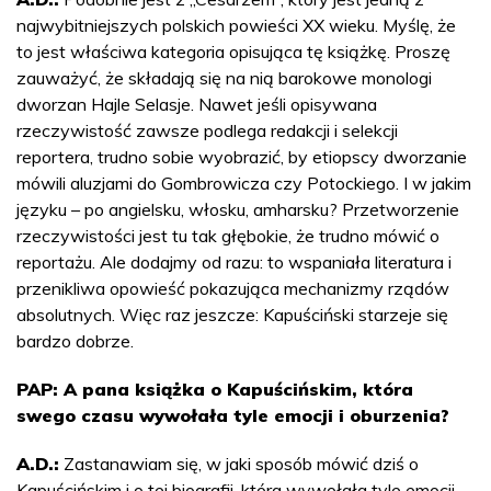
najwybitniejszych polskich powieści XX wieku. Myślę, że
to jest właściwa kategoria opisująca tę książkę. Proszę
zauważyć, że składają się na nią barokowe monologi
dworzan Hajle Selasje. Nawet jeśli opisywana
rzeczywistość zawsze podlega redakcji i selekcji
reportera, trudno sobie wyobrazić, by etiopscy dworzanie
mówili aluzjami do Gombrowicza czy Potockiego. I w jakim
języku – po angielsku, włosku, amharsku? Przetworzenie
rzeczywistości jest tu tak głębokie, że trudno mówić o
reportażu. Ale dodajmy od razu: to wspaniała literatura i
przenikliwa opowieść pokazująca mechanizmy rządów
absolutnych. Więc raz jeszcze: Kapuściński starzeje się
bardzo dobrze.
PAP: A pana książka o Kapuścińskim, która
swego czasu wywołała tyle emocji i oburzenia?
A.D.:
Zastanawiam się, w jaki sposób mówić dziś o
Kapuścińskim i o tej biografii, która wywołała tyle emocji.