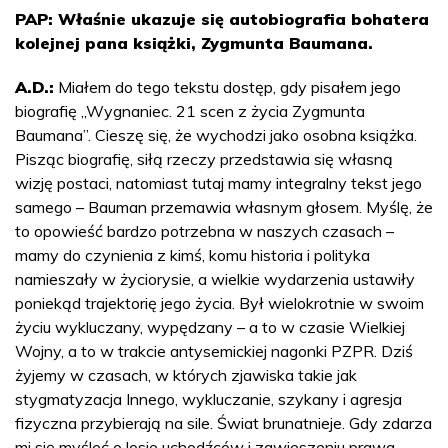
PAP: Właśnie ukazuje się autobiografia bohatera
kolejnej pana książki, Zygmunta Baumana.
A.D.:
Miałem do tego tekstu dostęp, gdy pisałem jego
biografię „Wygnaniec. 21 scen z życia Zygmunta
Baumana”. Cieszę się, że wychodzi jako osobna książka.
Pisząc biografię, siłą rzeczy przedstawia się własną
wizję postaci, natomiast tutaj mamy integralny tekst jego
samego – Bauman przemawia własnym głosem. Myślę, że
to opowieść bardzo potrzebna w naszych czasach –
mamy do czynienia z kimś, komu historia i polityka
namieszały w życiorysie, a wielkie wydarzenia ustawiły
poniekąd trajektorię jego życia. Był wielokrotnie w swoim
życiu wykluczany, wypędzany – a to w czasie Wielkiej
Wojny, a to w trakcie antysemickiej nagonki PZPR. Dziś
żyjemy w czasach, w których zjawiska takie jak
stygmatyzacja Innego, wykluczanie, szykany i agresja
fizyczna przybierają na sile. Świat brunatnieje. Gdy zdarza
mi się myśleć o losie uchodźców i zawieszeniu prawa