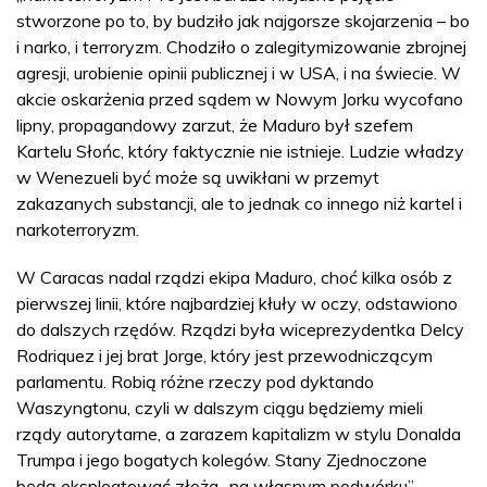
stworzone po to, by budziło jak najgorsze skojarzenia – bo
i narko, i terroryzm. Chodziło o zalegitymizowanie zbrojnej
agresji, urobienie opinii publicznej i w USA, i na świecie. W
akcie oskarżenia przed sądem w Nowym Jorku wycofano
lipny, propagandowy zarzut, że Maduro był szefem
Kartelu Słońc, który faktycznie nie istnieje. Ludzie władzy
w Wenezueli być może są uwikłani w przemyt
zakazanych substancji, ale to jednak co innego niż kartel i
narkoterroryzm.
W Caracas nadal rządzi ekipa Maduro, choć kilka osób z
pierwszej linii, które najbardziej kłuły w oczy, odstawiono
do dalszych rzędów. Rządzi była wiceprezydentka Delcy
Rodriquez i jej brat Jorge, który jest przewodniczącym
parlamentu. Robią różne rzeczy pod dyktando
Waszyngtonu, czyli w dalszym ciągu będziemy mieli
rządy autorytarne, a zarazem kapitalizm w stylu Donalda
Trumpa i jego bogatych kolegów. Stany Zjednoczone
będą eksploatować złoża „na własnym podwórku”.