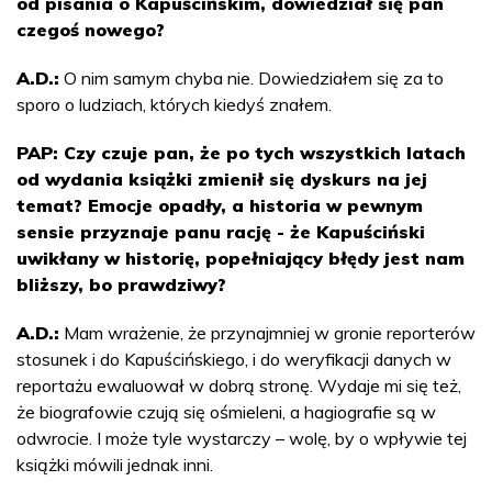
od pisania o Kapuścińskim, dowiedział się pan
czegoś nowego?
A.D.:
O nim samym chyba nie. Dowiedziałem się za to
sporo o ludziach, których kiedyś znałem.
PAP: Czy czuje pan, że po tych wszystkich latach
od wydania książki zmienił się dyskurs na jej
temat? Emocje opadły, a historia w pewnym
sensie przyznaje panu rację - że Kapuściński
uwikłany w historię, popełniający błędy jest nam
bliższy, bo prawdziwy?
A.D.:
Mam wrażenie, że przynajmniej w gronie reporterów
stosunek i do Kapuścińskiego, i do weryfikacji danych w
reportażu ewaluował w dobrą stronę. Wydaje mi się też,
że biografowie czują się ośmieleni, a hagiografie są w
odwrocie. I może tyle wystarczy – wolę, by o wpływie tej
książki mówili jednak inni.