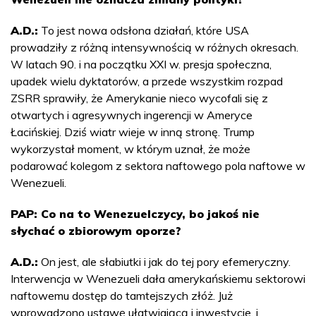
A.D.:
To jest nowa odsłona działań, które USA
prowadziły z różną intensywnością w różnych okresach.
W latach 90. i na początku XXI w. presja społeczna,
upadek wielu dyktatorów, a przede wszystkim rozpad
ZSRR sprawiły, że Amerykanie nieco wycofali się z
otwartych i agresywnych ingerencji w Ameryce
Łacińskiej. Dziś wiatr wieje w inną stronę. Trump
wykorzystał moment, w którym uznał, że może
podarować kolegom z sektora naftowego pola naftowe w
Wenezueli.
PAP: Co na to Wenezuelczycy, bo jakoś nie
słychać o zbiorowym oporze?
A.D.:
On jest, ale słabiutki i jak do tej pory efemeryczny.
Interwencja w Wenezueli dała amerykańskiemu sektorowi
naftowemu dostęp do tamtejszych złóż. Już
wprowadzono ustawę ułatwiającą i inwestycje, i