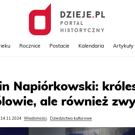
ieku
Rocznice
Postacie
Kalendaria
Artykuły
Przejdź
do
treści
in Napiórkowski: króles
ólowie, ale również zwy
 14.11.2024
Wiadomości
,
Dziedzictwo kulturowe