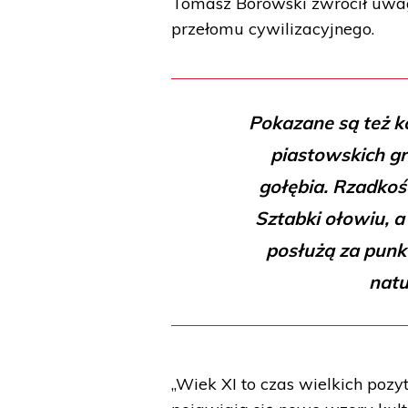
Tomasz Borowski zwrócił uwa
przełomu cywilizacyjnego.
Pokazane są też k
piastowskich gr
gołębia. Rzadkoś
Sztabki ołowiu, a
posłużą za punk
natu
„Wiek XI to czas wielkich poz