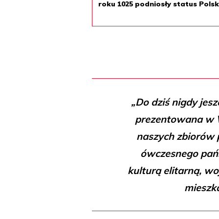
roku 1025 podniosły status Polsk
„Do dziś nigdy jes
prezentowana w Wa
naszych zbiorów 
ówczesnego pańs
kulturą elitarną, w
mieszk