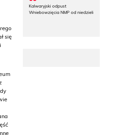
Kalwaryjski odpust
Wniebowzięcia NMP od niedzieli
órego
ł się
i
zeum
z
gdy
wie
ana
zęść
enne