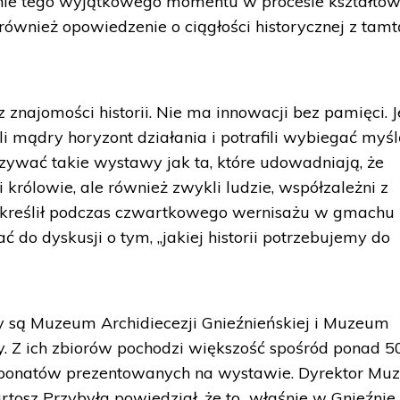
anie tego wyjątkowego momentu w procesie kształto
 również opowiedzenie o ciągłości historycznej z tamt
 znajomości historii. Nie ma innowacji bez pamięci. J
li mądry horyzont działania i potrafili wybiegać myś
zywać takie wystawy jak ta, które udowadniają, że
 i królowie, ale również zwykli ludzie, współzależni z
odkreślił podczas czwartkowego wernisażu w gmachu
do dyskusji o tym, „jakiej historii potrzebujemy do
 są Muzeum Archidiecezji Gnieźnieńskiej i Muzeum
. Z ich zbiorów pochodzi większość spośród ponad 5
ponatów prezentowanych na wystawie. Dyrektor Mu
artosz Przybyła powiedział, że to „właśnie w Gnieźnie