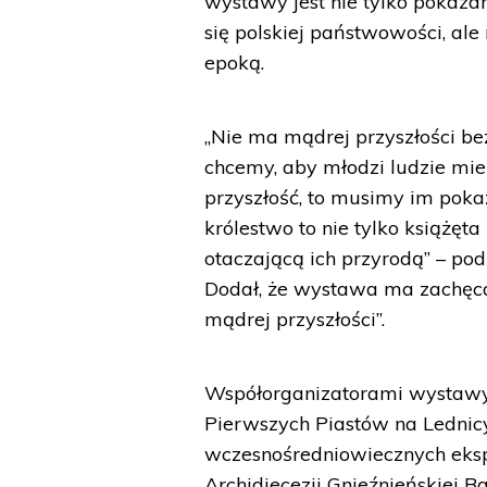
wystawy jest nie tylko pokaz
się polskiej państwowości, ale
epoką.
„Nie ma mądrej przyszłości bez
chcemy, aby młodzi ludzie mie
przyszłość, to musimy im poka
królestwo to nie tylko książęta
otaczającą ich przyrodą” – p
Dodał, że wystawa ma zachęcać 
mądrej przyszłości”.
Współorganizatorami wystawy
Pierwszych Piastów na Lednicy
wczesnośredniowiecznych eks
Archidiecezji Gnieźnieńskiej B