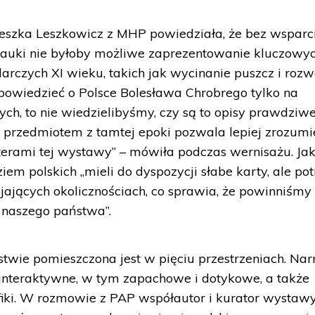
eszka Leszkowicz z MHP powiedziała, że bez wsparc
 nauki nie byłoby możliwe zaprezentowanie kluczowy
arczych XI wieku, takich jak wycinanie puszcz i rozw
opowiedzieć o Polsce Bolesława Chrobrego tylko na
h, to nie wiedzielibyśmy, czy są to opisy prawdziwe
 przedmiotem z tamtej epoki pozwala lepiej zrozumi
aterami tej wystawy” – mówiła podczas wernisażu. Ja
m polskich „mieli do dyspozycji słabe karty, ale potr
yjających okolicznościach, co sprawia, że powinniśmy
 naszego państwa”.
twie pomieszczona jest w pięciu przestrzeniach. Nar
 interaktywne, w tym zapachowe i dotykowe, a także
afiki. W rozmowie z PAP współautor i kurator wystaw