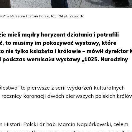
a" w Muzeum Historii Polski, fot. PAP/A. Zawada
zie mieli mądry horyzont działania i potrafili
ć, to musimy im pokazywać wystawy, które
o nie tylko książęta i królowie – mówił dyrektor
i podczas wernisażu wystawy „1025. Narodziny
estwa” to pierwsze z serii wydarzeń kulturalnych
 rocznicy koronacji dwóch pierwszych polskich król
Historii Polski dr hab. Marcin Napiórkowski, celem