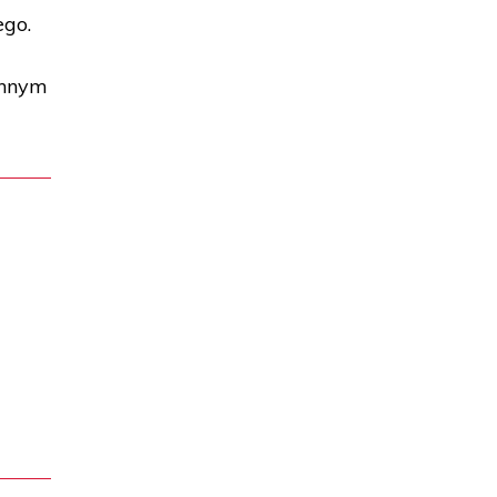
go.
ennym