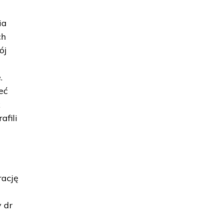
ia
ch
ój
.
eć
k
afili
rację
y dr