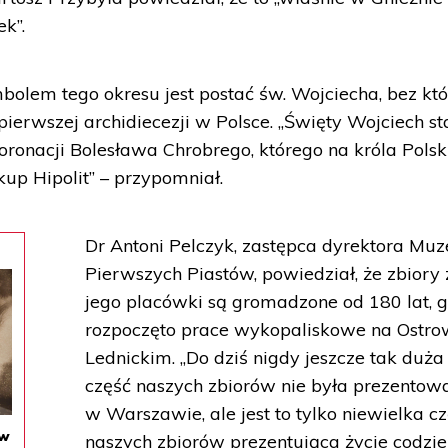
k”.
mbolem tego okresu jest postać św. Wojciecha, bez kt
erwszej archidiecezji w Polsce. „Święty Wojciech sta
ronacji Bolesława Chrobrego, którego na króla Polsk
up Hipolit” – przypomniał.
Dr Antoni Pelczyk, zastępca dyrektora Mu
Pierwszych Piastów, powiedział, że zbiory 
jego placówki są gromadzone od 180 lat, 
rozpoczęto prace wykopaliskowe na Ostro
Lednickim. „Do dziś nigdy jeszcze tak duża
część naszych zbiorów nie była prezentow
w Warszawie, ale jest to tylko niewielka c
 w
naszych zbiorów prezentująca życie codzi