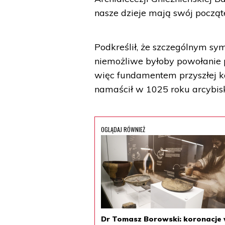
nasze dzieje mają swój począte
Podkreślił, że szczególnym sy
niemożliwe byłoby powołanie pi
więc fundamentem przyszłej ko
namaścił w 1025 roku arcybisk
OGLĄDAJ RÓWNIEŻ
Dr Tomasz Borowski: koronacje