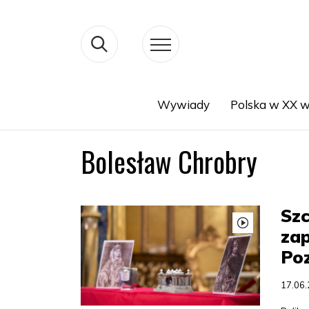
Wywiady
Polska w XX w
Search
Bolesław Chrobry
Szc
zap
Poz
17.06