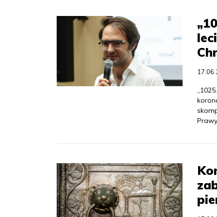
„10
lec
Ch
17.06
„1025
korona
skomp
Prawy
Ko
zab
pie