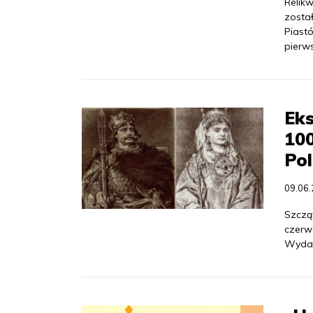
Relik
został
Piast
pierw
Eks
100
Pol
09.06
Szczą
czerw
Wydarz