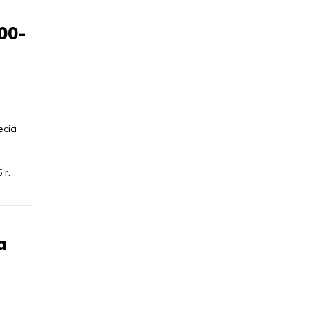
00-
ecia
 r.
a