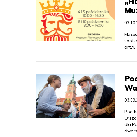
„H
Mu
03.10
Muzeu
spotk
artyC
Pod
Wa
03.09
Pod h
Orsza
dla P
dwors