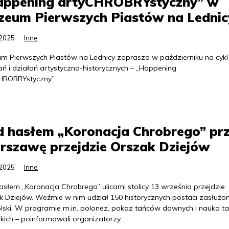
appening artyCHROBRYstyczny” w
zeum Pierwszych Piastów na Lednic
.2025
Inne
m Pierwszych Piastów na Lednicy zaprasza w październiku na cykl
ań i działań artystyczno-historycznych – „Happening
HROBRYstyczny”.
 hasłem „Koronacja Chrobrego” pr
rszawę przejdzie Orszak Dziejów
.2025
Inne
asłem „Koronacja Chrobrego” ulicami stolicy 13 września przejdzie
k Dziejów. Weźmie w nim udział 150 historycznych postaci zasłużo
olski. W programie m.in. polonez, pokaz tańców dawnych i nauka 
kich – poinformowali organizatorzy.