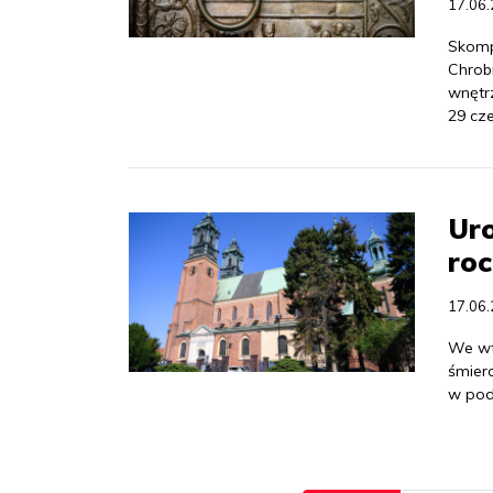
17.06
Skomp
Chrob
wnętr
29 cz
Uro
roc
17.06
We wt
śmier
w pod