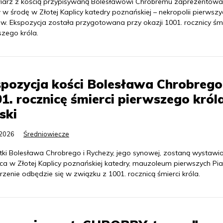
wiarz z kością przypisywaną Bolesławowi Chrobremu zaprezentow
 w środę w Złotej Kaplicy katedry poznańskiej – nekropolii pierwszy
ów. Ekspozycja została przygotowana przy okazji 1001. rocznicy śmi
szego króla.
pozycja kości Bolesława Chrobreg
1. rocznicę śmierci pierwszego król
ski
.2026
Średniowiecze
tki Bolesława Chrobrego i Rychezy, jego synowej, zostaną wystawi
ca w Złotej Kaplicy poznańskiej katedry, mauzoleum pierwszych Pi
enie odbędzie się w związku z 1001. rocznicą śmierci króla.