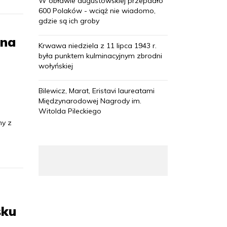
W obławie augustowskiej przepadło
600 Polaków - wciąż nie wiadomo,
gdzie są ich groby
ana
Krwawa niedziela z 11 lipca 1943 r.
była punktem kulminacyjnym zbrodni
wołyńskiej
Bilewicz, Marat, Eristavi laureatami
Międzynarodowej Nagrody im.
Witolda Pileckiego
ny z
sku