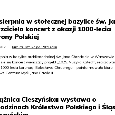
sierpnia w stołecznej bazylice św. J
zciciela koncert z okazji 1000-lecia
ony Polskiej
.2025
Kultura i sztuka po 1989 roku
rpnia w bazylice archikatedralnej św. Jana Chrzciciela w Warszawie
ie się koncert wieńczący projekt „1025. Muzyka Katedr”, realizowa
i 1000-lecia koronacji Bolesława Chrobrego – poinformowało biuro
we Centrum Myśli Jana Pawła II.
ążnica Cieszyńska: wystawa o
odzinach Królestwa Polskiego i Ślą
eszyńskim