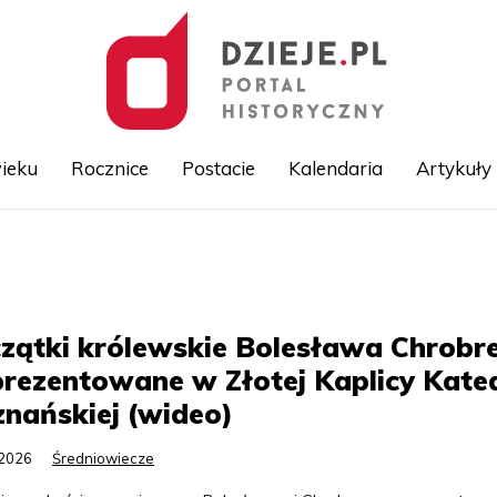
ieku
Rocznice
Postacie
Kalendaria
Artykuły
Przejdź
do
treści
zątki królewskie Bolesława Chrobr
rezentowane w Złotej Kaplicy Kate
nańskiej (wideo)
.2026
Średniowiecze