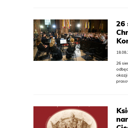
26 
Chr
Kor
18.08
26 sie
odbędz
okazj
praso
Ksi
nar
Ci