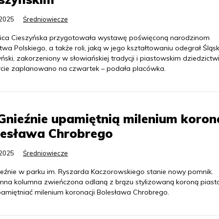
.2025
Średniowiecze
nica Cieszyńska przygotowała wystawę poświęconą narodzinom
twa Polskiego, a także roli, jaką w jego kształtowaniu odegrał Śląs
ński, zakorzeniony w słowiańskiej tradycji i piastowskim dziedzictwi
cie zaplanowano na czwartek – podała placówka.
nieźnie upamiętnią milenium korona
lesława Chrobrego
.2025
Średniowiecze
eźnie w parku im. Ryszarda Kaczorowskiego stanie nowy pomnik.
nna kolumna zwieńczona odlaną z brązu stylizowaną koroną pias
amiętniać milenium koronacji Bolesława Chrobrego.