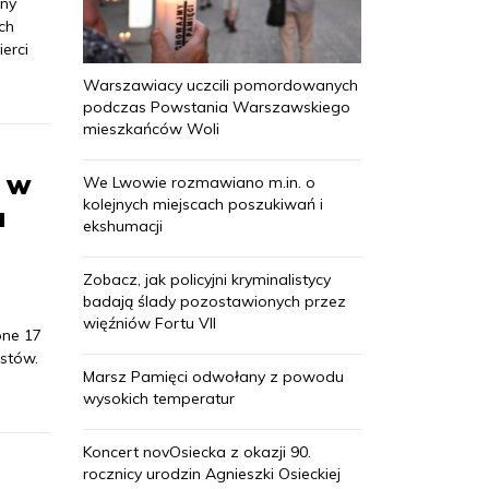
any
ch
erci
Warszawiacy uczcili pomordowanych
podczas Powstania Warszawskiego
mieszkańców Woli
o w
We Lwowie rozmawiano m.in. o
kolejnych miejscach poszukiwań i
a
ekshumacji
Zobacz, jak policyjni kryminalistycy
badają ślady pozostawionych przez
więźniów Fortu VII
one 17
astów.
Marsz Pamięci odwołany z powodu
wysokich temperatur
Koncert novOsiecka z okazji 90.
rocznicy urodzin Agnieszki Osieckiej