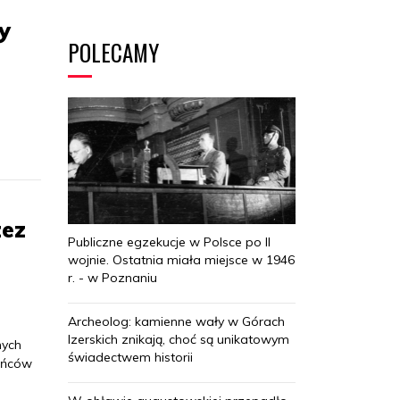
y
POLECAMY
zez
Publiczne egzekucje w Polsce po II
wojnie. Ostatnia miała miejsce w 1946
r. - w Poznaniu
Archeolog: kamienne wały w Górach
Izerskich znikają, choć są unikatowym
nych
świadectwem historii
tańców