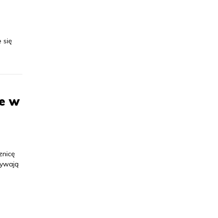
 się
ze w
znicę
zywają