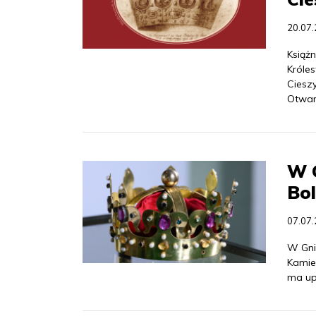
20.07
Książ
Króles
Cieszy
Otwar
W G
Bo
07.07
W Gni
Kamie
ma up