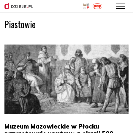
Piastowie
Przejdź
do
treści
Muzeum Mazowieckie w Płocku