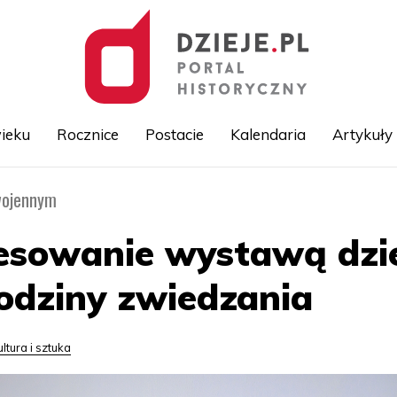
ieku
Rocznice
Postacie
Kalendaria
Artykuły
ywojennym
Przejdź
do
treści
esowanie wystawą dzieł
odziny zwiedzania
ultura i sztuka