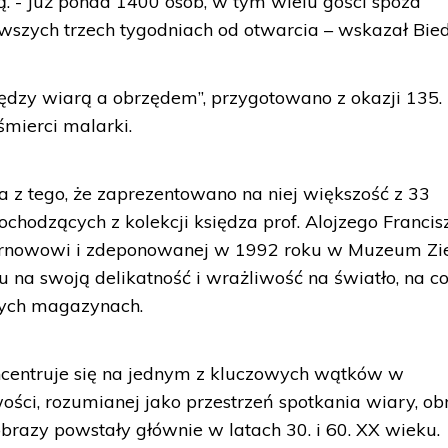
. - Już ponad 1400 osób, w tym wielu gości spoza
wszych trzech tygodniach od otwarcia – wskazał Bied
ędzy wiarą a obrzędem”, przygotowano z okazji 135.
 śmierci malarki.
 z tego, że zaprezentowano na niej większość z 33
pochodzących z kolekcji księdza prof. Alojzego Francis
Tarnowowi i zdeponowanej w 1992 roku w Muzeum Zi
u na swoją delikatność i wrażliwość na światło, na c
ych magazynach.
entruje się na jednym z kluczowych wątków w
wości, rozumianej jako przestrzeń spotkania wiary, o
brazy powstały głównie w latach 30. i 60. XX wieku.