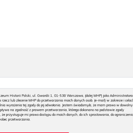
m Historii Polski, ul. Gwardii 1, 01-538 Warszawa, (dalej MHP) jako Administratora
 rzecz lub zlecenie MHP do przetwarzania moich danych osob. (e-mail) w zakresie i celac
 dnia wyrażenia tej zgody do jej odwołania. Jestem świadomy/a, że mam prawo w dowoln
wpływa na zgodność z prawem przetwarzania, którego dokonano na podstawie zgody
, że przysługuje mi prawo dostępu do moich danych, do ich sprostowania, do ograniczeni
wobec przetwarzania.