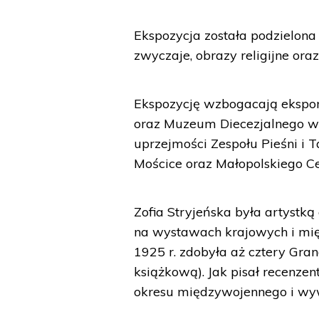
Ekspozycja została podzielona 
zwyczaje, obrazy religijne ora
Ekspozycję wzbogacają ekspon
oraz Muzeum Diecezjalnego w 
uprzejmości Zespołu Pieśni i 
Mościce oraz Małopolskiego 
Zofia Stryjeńska była artystk
na wystawach krajowych i mi
1925 r. zdobyła aż cztery Grand
książkową). Jak pisał recenzen
okresu międzywojennego i wy