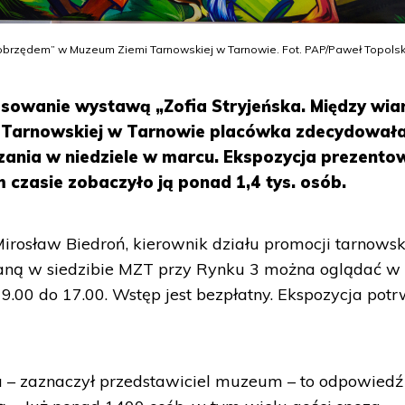
 obrzędem” w Muzeum Ziemi Tarnowskiej w Tarnowie. Fot. PAP/Paweł Topolsk
esowanie wystawą „Zofia Stryjeńska. Między wia
 Tarnowskiej w Tarnowie placówka zdecydowała
dzania w niedziele w marcu. Ekspozycja prezent
m czasie zobaczyło ją ponad 1,4 tys. osób.
irosław Biedroń, kierownik działu promocji tarnows
ną w siedzibie MZT przy Rynku 3 można oglądać w
9.00 do 17.00. Wstęp jest bezpłatny. Ekspozycja pot
 – zaznaczył przedstawiciel muzeum – to odpowiedź