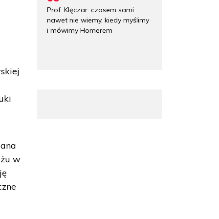
Prof. Klęczar: czasem sami
nawet nie wiemy, kiedy myślimy
i mówimy Homerem
skiej
i
uki
zana
yżu w
ję
czne