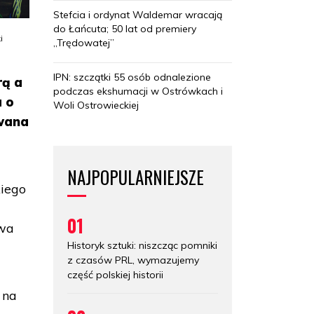
Stefcia i ordynat Waldemar wracają
do Łańcuta; 50 lat od premiery
i
„Trędowatej”
IPN: szczątki 55 osób odnalezione
rą a
podczas ekshumacji w Ostrówkach i
 o
Woli Ostrowieckiej
owana
NAJPOPULARNIEJSZE
kiego
01
rwa
Historyk sztuki: niszcząc pomniki
z czasów PRL, wymazujemy
część polskiej historii
 na