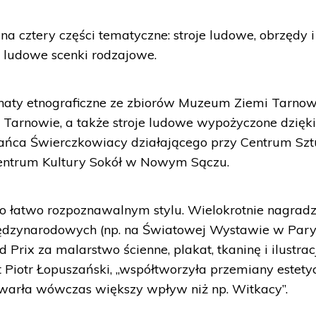
na cztery części tematyczne: stroje ludowe, obrzędy i
z ludowe scenki rodzajowe.
aty etnograficzne ze zbiorów Muzeum Ziemi Tarnow
Tarnowie, a także stroje ludowe wypożyczone dzięk
Tańca Świerczkowiacy działającego przy Centrum Szt
Centrum Kultury Sokół w Nowym Sączu.
ą o łatwo rozpoznawalnym stylu. Wielokrotnie nagrad
ędzynarodowych (np. na Światowej Wystawie w Par
 Prix za malarstwo ścienne, plakat, tkaninę i ilustrac
t Piotr Łopuszański, „współtworzyła przemiany estety
warła wówczas większy wpływ niż np. Witkacy”.