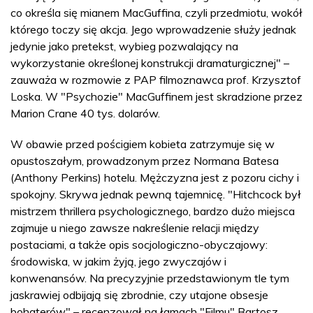
co określa się mianem MacGuffina, czyli przedmiotu, wokół
którego toczy się akcja. Jego wprowadzenie służy jednak
jedynie jako pretekst, wybieg pozwalający na
wykorzystanie określonej konstrukcji dramaturgicznej" –
zauważa w rozmowie z PAP filmoznawca prof. Krzysztof
Loska. W "Psychozie" MacGuffinem jest skradzione przez
Marion Crane 40 tys. dolarów.
W obawie przed pościgiem kobieta zatrzymuje się w
opustoszałym, prowadzonym przez Normana Batesa
(Anthony Perkins) hotelu. Mężczyzna jest z pozoru cichy i
spokojny. Skrywa jednak pewną tajemnicę. "Hitchcock był
mistrzem thrillera psychologicznego, bardzo dużo miejsca
zajmuje u niego zawsze nakreślenie relacji między
postaciami, a także opis socjologiczno-obyczajowy:
środowiska, w jakim żyją, jego zwyczajów i
konwenansów. Na precyzyjnie przedstawionym tle tym
jaskrawiej odbijają się zbrodnie, czy utajone obsesje
bohaterów" – recenzował na łamach "Filmu" Bartosz