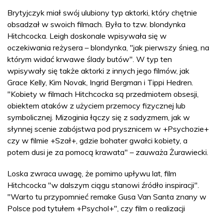
Brytyjczyk miał swój ulubiony typ aktorki, który chętnie
obsadzał w swoich filmach. Była to tzw. blondynka
Hitchcocka. Leigh doskonale wpisywała się w
oczekiwania reżysera – blondynka, "jak pierwszy śnieg, na
którym widać krwawe ślady butów". W typ ten
wpisywały się także aktorki z innych jego filmów, jak
Grace Kelly, Kim Novak, Ingrid Bergman i Tippi Hedren.
"Kobiety w filmach Hitchcocka są przedmiotem obsesji,
obiektem ataków z użyciem przemocy fizycznej lub
symbolicznej. Mizoginia łączy się z sadyzmem, jak w
słynnej scenie zabójstwa pod prysznicem w +Psychozie+
czy w filmie +Szał+, gdzie bohater gwałci kobiety, a
potem dusi je za pomocą krawata" – zauważa Żurawiecki.
Loska zwraca uwagę, że pomimo upływu lat, film
Hitchcocka "w dalszym ciągu stanowi źródło inspiracji".
"Warto tu przypomnieć remake Gusa Van Santa znany w
Polsce pod tytułem +Psychol+", czy film o realizacji