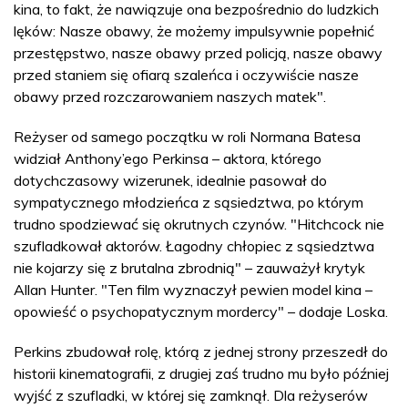
kina, to fakt, że nawiązuje ona bezpośrednio do ludzkich
lęków: Nasze obawy, że możemy impulsywnie popełnić
przestępstwo, nasze obawy przed policją, nasze obawy
przed staniem się ofiarą szaleńca i oczywiście nasze
obawy przed rozczarowaniem naszych matek".
Reżyser od samego początku w roli Normana Batesa
widział Anthony’ego Perkinsa – aktora, którego
dotychczasowy wizerunek, idealnie pasował do
sympatycznego młodzieńca z sąsiedztwa, po którym
trudno spodziewać się okrutnych czynów. "Hitchcock nie
szufladkował aktorów. Łagodny chłopiec z sąsiedztwa
nie kojarzy się z brutalna zbrodnią" – zauważył krytyk
Allan Hunter. "Ten film wyznaczył pewien model kina –
opowieść o psychopatycznym mordercy" – dodaje Loska.
Perkins zbudował rolę, którą z jednej strony przeszedł do
historii kinematografii, z drugiej zaś trudno mu było później
wyjść z szufladki, w której się zamknął. Dla reżyserów