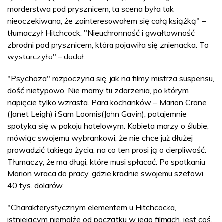
morderstwa pod prysznicem; ta scena była tak
nieoczekiwana, że zainteresowałem się całą książką" –
tłumaczył Hitchcock. "Nieuchronność i gwałtowność
zbrodni pod prysznicem, która pojawiła się znienacka. To
wystarczyło" – dodał.
"Psychoza" rozpoczyna się, jak na filmy mistrza suspensu,
dość nietypowo. Nie mamy tu zdarzenia, po którym
napięcie tylko wzrasta. Para kochanków – Marion Crane
(Janet Leigh) i Sam Loomis(John Gavin), potajemnie
spotyka się w pokoju hotelowym. Kobieta marzy o ślubie,
mówiąc swojemu wybrankowi, że nie chce już dłużej
prowadzić takiego życia, na co ten prosi ją o cierpliwość.
Tłumaczy, że ma długi, które musi spłacać. Po spotkaniu
Marion wraca do pracy, gdzie kradnie swojemu szefowi
40 tys. dolarów.
"Charakterystycznym elementem u Hitchcocka,
istniejącym niemalże od początku w jego filmach, jest coś,