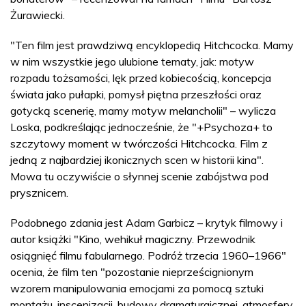
Żurawiecki.
"Ten film jest prawdziwą encyklopedią Hitchcocka. Mamy
w nim wszystkie jego ulubione tematy, jak: motyw
rozpadu tożsamości, lęk przed kobiecością, koncepcja
świata jako pułapki, pomysł piętna przeszłości oraz
gotycką scenerię, mamy motyw melancholii" – wylicza
Loska, podkreślając jednocześnie, że "+Psychoza+ to
szczytowy moment w twórczości Hitchcocka. Film z
jedną z najbardziej ikonicznych scen w historii kina".
Mowa tu oczywiście o słynnej scenie zabójstwa pod
prysznicem.
Podobnego zdania jest Adam Garbicz – krytyk filmowy i
autor książki "Kino, wehikuł magiczny. Przewodnik
osiągnięć filmu fabularnego. Podróż trzecia 1960–1966"
ocenia, że film ten "pozostanie nieprześcignionym
wzorem manipulowania emocjami za pomocą sztuki
montażu, inscenizacji, budowy dramaturgicznej, atmosfery