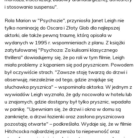
i stosowania suspensu".
Rola Marion w "Psychozie", przyniosła Janet Leigh nie
tylko nominację do Oscara i Złoty Glob dla najlepszej
aktorki, ale także pewną traumę, którą opisała w
wydanych w 1995 r. wspomnieniach z planu. Z książki
zatytułowanej "Psychoza: Za kulisami klasycznego
thrillera" dowiadujemy się, że po roli w tym filmie, Leigh
miała problemy z kąpaniem się pod prysznicem. Powodem
był oczywiście strach. "Zawsze stoję twarzą do drzwi i
obserwuję, niezależnie od tego, gdzie znajduje się
słuchawka prysznica" – wspominała aktorka. W jednym z
wywiadów Leigh wyznała, że gdy nocowała w hotelu lub
u znajomych, gdzie dostępny był tylko prysznic, wpadała
w panikę. "Upewniam się, że drzwi i okna w domu są
zamknięte, a drzwi łazienki oraz zasłona prysznicowa
pozostają otwarte" – podkreślała. Wydaje się, że w filmie
Hitchcocka najbardziej przeraża ta niepewność oraz