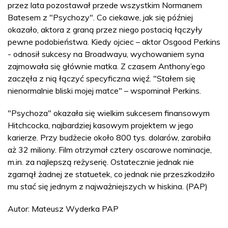
przez lata pozostawał przede wszystkim Normanem
Batesem z "Psychozy". Co ciekawe, jak się później
okazało, aktora z graną przez niego postacią łączyły
pewne podobieństwa. Kiedy ojciec – aktor Osgood Perkins
- odnosił sukcesy na Broadwayu, wychowaniem syna
zajmowała się głównie matka. Z czasem Anthony’ego
zaczęła z nią łączyć specyficzna więź. "Stałem się
nienormalnie bliski mojej matce" – wspominał Perkins.
"Psychoza" okazała się wielkim sukcesem finansowym
Hitchcocka, najbardziej kasowym projektem w jego
karierze. Przy budżecie około 800 tys. dolarów, zarobiła
aż 32 miliony. Film otrzymał cztery oscarowe nominacje,
m.in. za najlepszą reżyserię. Ostatecznie jednak nie
zgarnął żadnej ze statuetek, co jednak nie przeszkodziło
mu stać się jednym z najważniejszych w hiskina. (PAP)
Autor: Mateusz Wyderka PAP