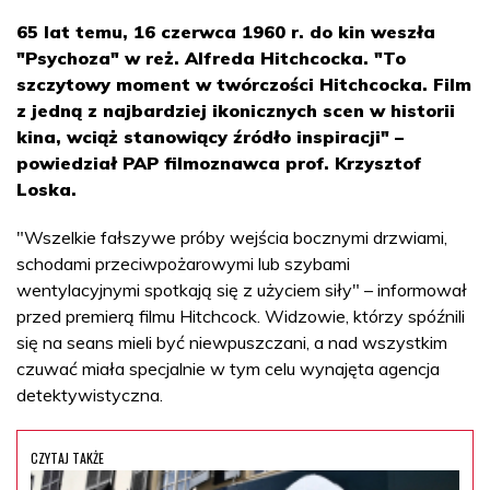
65 lat temu, 16 czerwca 1960 r. do kin weszła
"Psychoza" w reż. Alfreda Hitchcocka. "To
szczytowy moment w twórczości Hitchcocka. Film
z jedną z najbardziej ikonicznych scen w historii
kina, wciąż stanowiący źródło inspiracji" –
powiedział PAP filmoznawca prof. Krzysztof
Loska.
"Wszelkie fałszywe próby wejścia bocznymi drzwiami,
schodami przeciwpożarowymi lub szybami
wentylacyjnymi spotkają się z użyciem siły" – informował
przed premierą filmu Hitchcock. Widzowie, którzy spóźnili
się na seans mieli być niewpuszczani, a nad wszystkim
czuwać miała specjalnie w tym celu wynajęta agencja
detektywistyczna.
CZYTAJ TAKŻE