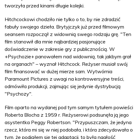
tworzyła przed kinami długie kolejki.
Hitchcockowi chodziło nie tylko o to, by nie zdradzić
fabuły swojego dzieła. Brytyjczyk już przed filmowym
seansem rozpoczął z widownią swego rodzaju grę. "Ten
film stanowił dla mnie najbardziej pasjonujące
doświadczenie w zakresie gry z publicznością. W
+Psychozie+ panowałem nad widownią, tak jakbym grał
na organach" – wyznał Hitchcock. Reżyser musiał swój
film finansować w dużej mierze sam. Wytwórnia
Paramount Pictures z uwagi na kontrowersyjne treści,
odmówiła produkcji, zajmując się jedynie dystrybucją
"Psychozy".
Film oparto na wydanej pod tym samym tytułem powieści
Roberta Blocha z 1959 r. Reżyserowi podsunęła ją jego
asystentka Peggy Robertson. "Przypuszczam, że jedyna
rzecz, która mi się w niej podobała, i która zdecydowała o
tym, że podjąłem się tej adaptacji, to była nagłość