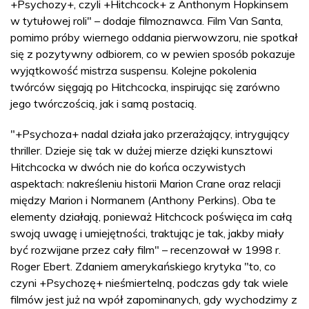
+Psychozy+, czyli +Hitchcock+ z Anthonym Hopkinsem
w tytułowej roli" – dodaje filmoznawca. Film Van Santa,
pomimo próby wiernego oddania pierwowzoru, nie spotkał
się z pozytywny odbiorem, co w pewien sposób pokazuje
wyjątkowość mistrza suspensu. Kolejne pokolenia
twórców sięgają po Hitchcocka, inspirując się zarówno
jego twórczością, jak i samą postacią.
"+Psychoza+ nadal działa jako przerażający, intrygujący
thriller. Dzieje się tak w dużej mierze dzięki kunsztowi
Hitchcocka w dwóch nie do końca oczywistych
aspektach: nakreśleniu historii Marion Crane oraz relacji
między Marion i Normanem (Anthony Perkins). Oba te
elementy działają, ponieważ Hitchcock poświęca im całą
swoją uwagę i umiejętności, traktując je tak, jakby miały
być rozwijane przez cały film" – recenzował w 1998 r.
Roger Ebert. Zdaniem amerykańskiego krytyka "to, co
czyni +Psychozę+ nieśmiertelną, podczas gdy tak wiele
filmów jest już na wpół zapominanych, gdy wychodzimy z