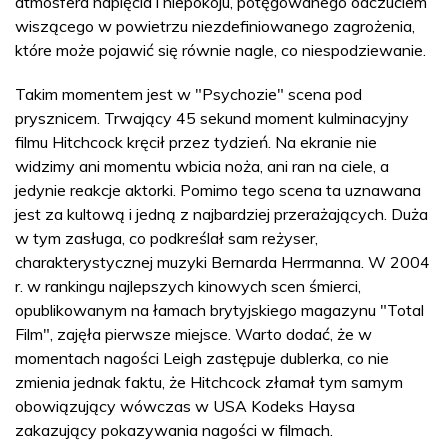
atmosfera napięcia i niepokoju, potęgowanego odczuciem
wiszącego w powietrzu niezdefiniowanego zagrożenia,
które może pojawić się równie nagle, co niespodziewanie.
Takim momentem jest w "Psychozie" scena pod
prysznicem. Trwający 45 sekund moment kulminacyjny
filmu Hitchcock kręcił przez tydzień. Na ekranie nie
widzimy ani momentu wbicia noża, ani ran na ciele, a
jedynie reakcje aktorki. Pomimo tego scena ta uznawana
jest za kultową i jedną z najbardziej przerażających. Duża
w tym zasługa, co podkreślał sam reżyser,
charakterystycznej muzyki Bernarda Herrmanna. W 2004
r. w rankingu najlepszych kinowych scen śmierci,
opublikowanym na łamach brytyjskiego magazynu "Total
Film", zajęła pierwsze miejsce. Warto dodać, że w
momentach nagości Leigh zastępuje dublerka, co nie
zmienia jednak faktu, że Hitchcock złamał tym samym
obowiązujący wówczas w USA Kodeks Haysa
zakazujący pokazywania nagości w filmach.