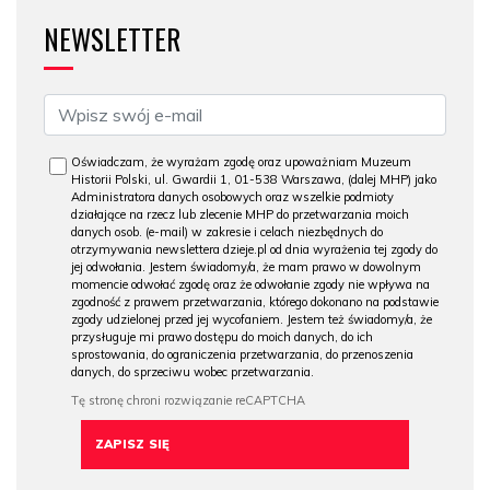
NEWSLETTER
Oświadczam, że wyrażam zgodę oraz upoważniam Muzeum
Historii Polski, ul. Gwardii 1, 01-538 Warszawa, (dalej MHP) jako
Administratora danych osobowych oraz wszelkie podmioty
działające na rzecz lub zlecenie MHP do przetwarzania moich
danych osob. (e-mail) w zakresie i celach niezbędnych do
otrzymywania newslettera dzieje.pl od dnia wyrażenia tej zgody do
jej odwołania. Jestem świadomy/a, że mam prawo w dowolnym
momencie odwołać zgodę oraz że odwołanie zgody nie wpływa na
zgodność z prawem przetwarzania, którego dokonano na podstawie
zgody udzielonej przed jej wycofaniem. Jestem też świadomy/a, że
przysługuje mi prawo dostępu do moich danych, do ich
sprostowania, do ograniczenia przetwarzania, do przenoszenia
danych, do sprzeciwu wobec przetwarzania.