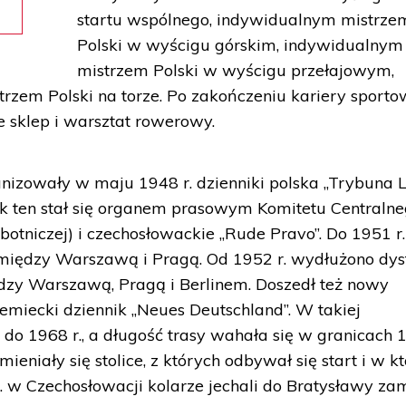
startu wspólnego, indywidualnym mistrze
Polski w wyścigu górskim, indywidualnym
mistrzem Polski w wyścigu przełajowym,
em Polski na torze. Po zakończeniu kariery sporto
 sklep i warsztat rowerowy.
nizowały w maju 1948 r. dzienniki polska „Trybuna 
dyk ten stał się organem prasowym Komitetu Centraln
obotniczej) i czechosłowackie „Rude Pravo”. Do 1951 r.
pomiędzy Warszawą i Pragą. Od 1952 r. wydłużono dys
zy Warszawą, Pragą i Berlinem. Doszedł też nowy
emiecki dziennik „Neues Deutschland”. W takiej
 do 1968 r., a długość trasy wahała się w granicach 
eniały się stolice, z których odbywał się start i w k
. w Czechosłowacji kolarze jechali do Bratysławy za