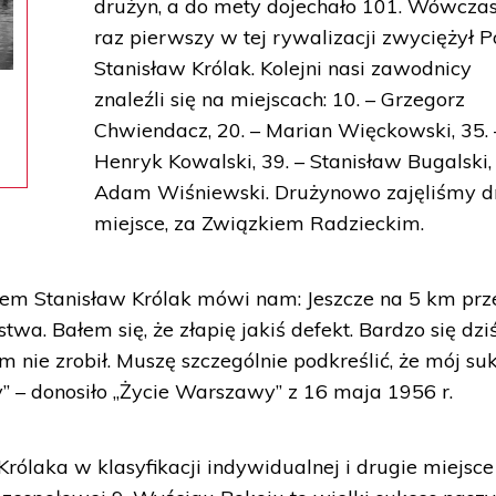
drużyn, a do mety dojechało 101. Wówcza
raz pierwszy w tej rywalizacji zwyciężył P
Stanisław Królak. Kolejni nasi zawodnicy
znaleźli się na miejscach: 10. – Grzegorz
i
Chwiendacz, 20. – Marian Więckowski, 35. 
Henryk Kowalski, 39. – Stanisław Bugalski, 
Adam Wiśniewski. Drużynowo zajęliśmy d
miejsce, za Związkiem Radzieckim.
em Stanisław Królak mówi nam: Jeszcze na 5 km prz
a. Bałem się, że złapię jakiś defekt. Bardzo się dzi
 nie zrobił. Muszę szczególnie podkreślić, że mój su
y” – donosiło „Życie Warszawy” z 16 maja 1956 r.
rólaka w klasyfikacji indywidualnej i drugie miejsce