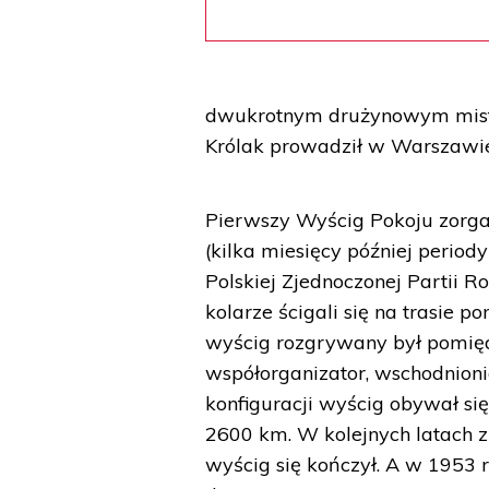
dwukrotnym drużynowym mistrz
Królak prowadził w Warszawie
Pierwszy Wyścig Pokoju zorga
(kilka miesięcy później perio
Polskiej Zjednoczonej Partii R
kolarze ścigali się na trasie 
wyścig rozgrywany był pomięd
współorganizator, wschodnioni
konfiguracji wyścig obywał się
2600 km. W kolejnych latach zmi
wyścig się kończył. A w 1953 r