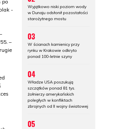
s po
Wyjątkowo niski poziom wody
olak -
w Dunaju odsłonił pozostałości
starożytnego mostu
–
03
55. –
W ścianach kamienicy przy
rugie
rynku w Krakowie odkryto
ponad 100-letnie szyny
04
ed
Władze USA poszukują
ś
szczątków ponad 81 tys.
kces
żołnierzy amerykańskich
poległych w konfliktach
zbrojnych od II wojny światowej
05