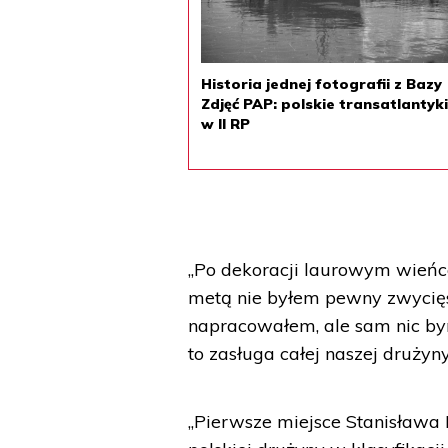
Historia jednej fotografii z Bazy
Zdjęć PAP: polskie transatlantyk
w II RP
„Po dekoracji laurowym wieńc
metą nie byłem pewny zwycięstw
napracowałem, ale sam nic bym
to zasługa całej naszej drużyn
„Pierwsze miejsce Stanisława K