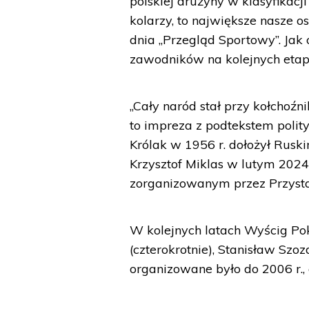
polskiej drużyny w klasyfikacj
kolarzy, to największe nasze o
dnia „Przegląd Sportowy”. Jak 
zawodników na kolejnych etap
„Cały naród stał przy kołchoźni
to impreza z podtekstem polity
Królak w 1956 r. dołożył Rus
Krzysztof Miklas w lutym 2024 
zorganizowanym przez Przysta
W kolejnych latach Wyścig Po
(czterokrotnie), Stanisław Szo
organizowane było do 2006 r., a