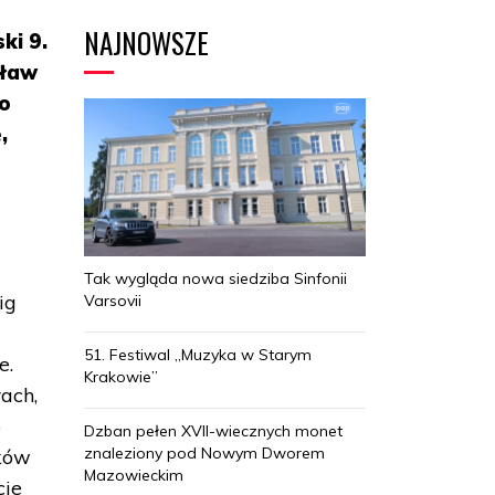
NAJNOWSZE
ki 9.
sław
wo
,
Tak wygląda nowa siedziba Sinfonii
ig
Varsovii
51. Festiwal „Muzyka w Starym
e.
Krakowie”
ach,
o
Dzban pełen XVII-wiecznych monet
znaleziony pod Nowym Dworem
ików
Mazowieckim
cje