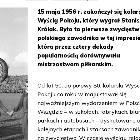
15 maja 1956 r. zakończył się kolars
Wyścig Pokoju, który wygrał Stani
Królak. Było to pierwsze zwycięst
polskiego zawodnika w tej imprezie
która przez cztery dekady
popularnością dorównywała
mistrzostwom piłkarskim.
Od lat 50. do połowy 80. kolarski Wyśc
Pokoju co roku w maju stawał się
najważniejszym wydarzeniem w Polsc
Wszędzie – w szkołach, fabrykach, biur
parkach i autobusach – dyskutowano 
kolejnych etapach i szansach zawodn
na zwycięstwo. W czasie wyścigu rela