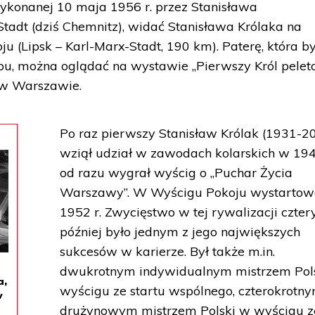
wykonanej 10 maja 1956 r. przez Stanisława
adt (dziś Chemnitz), widać Stanisława Królaka na
 (Lipsk – Karl-Marx-Stadt, 190 km). Paterę, która b
pu, można oglądać na wystawie „Pierwszy Król pelet
 w Warszawie.
Po raz pierwszy Stanisław Królak (1931-2
wziął udział w zawodach kolarskich w 1949
od razu wygrał wyścig o „Puchar Życia
Warszawy”. W Wyścigu Pokoju wystartow
1952 r. Zwycięstwo w tej rywalizacji czter
później było jednym z jego największych
sukcesów w karierze. Był także m.in.
dwukrotnym indywidualnym mistrzem Pol
a,
wyścigu ze startu wspólnego, czterokrotn
w
drużynowym mistrzem Polski w wyścigu z