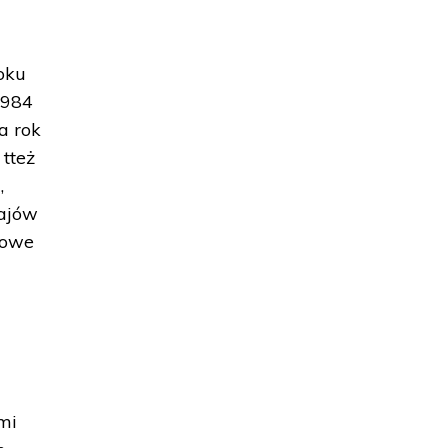
oku
1984
a rok
 tteż
,
rajów
lowe
mi