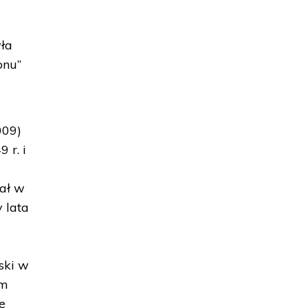
yła
onu”
009)
 r. i
ał w
y lata
ski w
ym
e