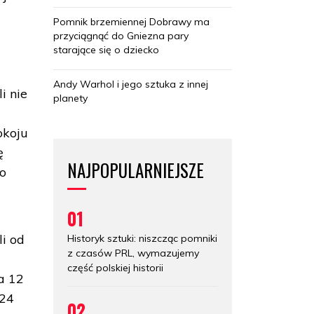
Pomnik brzemiennej Dobrawy ma
przyciągnąć do Gniezna pary
starające się o dziecko
Andy Warhol i jego sztuka z innej
i nie
planety
okoju
ę
NAJPOPULARNIEJSZE
bo
01
li od
Historyk sztuki: niszcząc pomniki
z czasów PRL, wymazujemy
m
część polskiej historii
a 12
 24
02