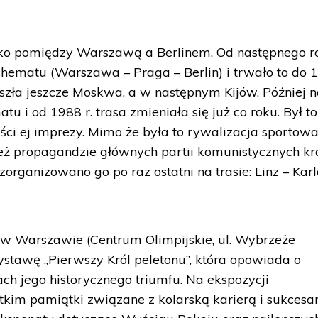
ylko pomiędzy Warszawą a Berlinem. Od następnego r
hematu (Warszawa – Praga – Berlin) i trwało to do 
oszła jeszcze Moskwa, a w następnym Kijów. Później n
i od 1988 r. trasa zmieniała się już co roku. Był to
ści ej imprezy. Mimo że była to rywalizacja sportowa
ież propagandzie głównych partii komunistycznych k
organizowano go po raz ostatni na trasie: Linz – Kar
w Warszawie (Centrum Olimpijskie, ul. Wybrzeże
stawę „Pierwszy Król peletonu”, która opowiada o
ach jego historycznego triumfu. Na ekspozycji
kim pamiątki związane z kolarską karierą i sukcesa