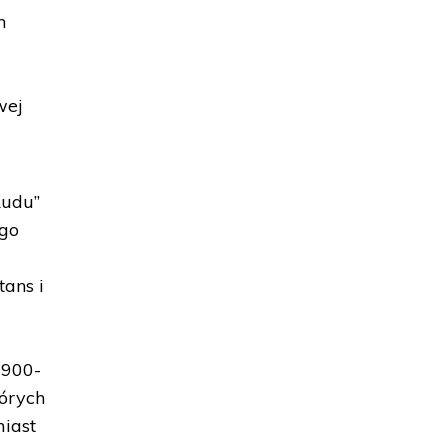
m
wej
Ludu”
ego
tans i
1900-
tórych
miast