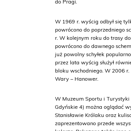
do Pragi.
W 1969 r. wyścig odbył się t
powrócono do poprzedniego sc
r. W kolejnym roku do trasy d
powrócono do dawnego schematu 
już powolny schyłek popularno
przez lata wyścig służył równ
bloku wschodniego. W 2006 r. z
Wary – Hanower.
W Muzeum Sportu i Turystyki 
Gdyńskie 4) można oglądać wy
Stanisławie Królaku oraz kulis
zaprezentowano przede wszyst