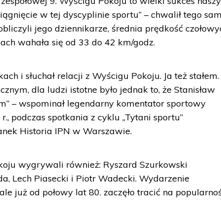
i zespołowej 9. Wyścigu Pokoju to wielki sukces nasz
siągnięcie w tej dyscyplinie sportu” – chwalił tego sa
obliczyli jego dziennikarze, średnia prędkość czołowy
ach wahała się od 33 do 42 km/godz.
kach i słuchał relacji z Wyścigu Pokoju. Ja też stałem.
cznym, dla ludzi istotne było jednak to, że Stanisław
kim” – wspominał legendarny komentator sportowy
r., podczas spotkania z cyklu „Tytani sportu”
nek Historia IPN w Warszawie.
koju wygrywali również: Ryszard Szurkowski
zda, Lech Piasecki i Piotr Wadecki. Wydarzenie
le już od połowy lat 80. zaczęło tracić na popularnoś