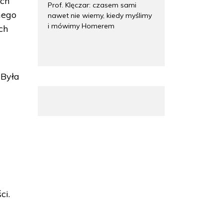
ych
Prof. Klęczar: czasem sami
mego
nawet nie wiemy, kiedy myślimy
i mówimy Homerem
ch
 Była
ci.