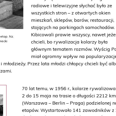
radiowe i telewizyjne słychać było ze
wszystkich stron – z otwartych okien
mieszkań, sklepów, barów, restauracji,
stojących na parkingach samochodów.
Kibicowali prawie wszyscy, nawet jeżel
 etap. Nz.
chcieli, bo rywalizacja kolarzy była
iecki
głównym tematem rozmów. Wyścig P
miał ogromny wpływ na popularyzacj
i młodzieży. Przez lata młodzi chłopcy chcieli być al
rzami.
70 lat temu, w 1956 r., kolarze rywalizowa
2 do 15 maja na trasie o długości 2212 k
(Warszawa – Berlin – Praga) podzielonej n
etapów. Wystartowało 141 zawodników z