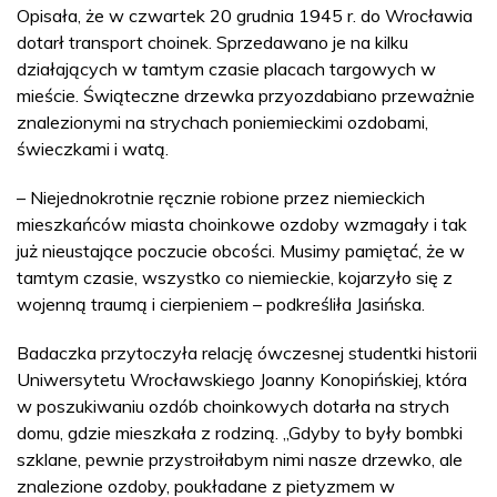
Opisała, że w czwartek 20 grudnia 1945 r. do Wrocławia
dotarł transport choinek. Sprzedawano je na kilku
działających w tamtym czasie placach targowych w
mieście. Świąteczne drzewka przyozdabiano przeważnie
znalezionymi na strychach poniemieckimi ozdobami,
świeczkami i watą.
– Niejednokrotnie ręcznie robione przez niemieckich
mieszkańców miasta choinkowe ozdoby wzmagały i tak
już nieustające poczucie obcości. Musimy pamiętać, że w
tamtym czasie, wszystko co niemieckie, kojarzyło się z
wojenną traumą i cierpieniem – podkreśliła Jasińska.
Badaczka przytoczyła relację ówczesnej studentki historii
Uniwersytetu Wrocławskiego Joanny Konopińskiej, która
w poszukiwaniu ozdób choinkowych dotarła na strych
domu, gdzie mieszkała z rodziną. „Gdyby to były bombki
szklane, pewnie przystroiłabym nimi nasze drzewko, ale
znalezione ozdoby, poukładane z pietyzmem w