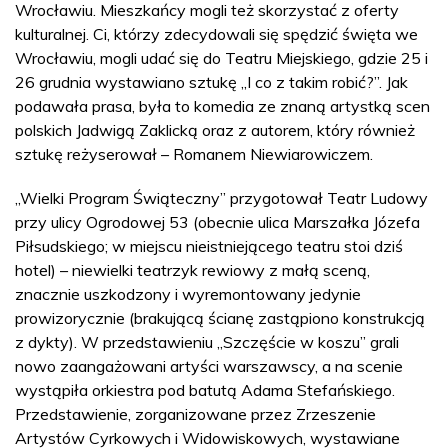
Wrocławiu. Mieszkańcy mogli też skorzystać z oferty
kulturalnej. Ci, którzy zdecydowali się spędzić święta we
Wrocławiu, mogli udać się do Teatru Miejskiego, gdzie 25 i
26 grudnia wystawiano sztukę „I co z takim robić?”. Jak
podawała prasa, była to komedia ze znaną artystką scen
polskich Jadwigą Zaklicką oraz z autorem, który również
sztukę reżyserował – Romanem Niewiarowiczem.
„Wielki Program Świąteczny” przygotował Teatr Ludowy
przy ulicy Ogrodowej 53 (obecnie ulica Marszałka Józefa
Piłsudskiego; w miejscu nieistniejącego teatru stoi dziś
hotel) – niewielki teatrzyk rewiowy z małą sceną,
znacznie uszkodzony i wyremontowany jedynie
prowizorycznie (brakującą ścianę zastąpiono konstrukcją
z dykty). W przedstawieniu „Szczęście w koszu” grali
nowo zaangażowani artyści warszawscy, a na scenie
wystąpiła orkiestra pod batutą Adama Stefańskiego.
Przedstawienie, zorganizowane przez Zrzeszenie
Artystów Cyrkowych i Widowiskowych, wystawiane