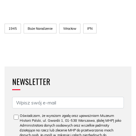
1945
Boże Narodzenie
Wrocław
IPN
NEWSLETTER
Oświadczam, że wyrażam zgodę oraz upoważniam Muzeum
Historii Polski, ul. Gwardii 1, 01-538 Warszawa, (dalej MHP) jako
Administratora danych osobowych oraz wszelkie podmioty
działające na rzecz lub zlecenie MHP do przetwarzania moich
danych osob. (e-mail) w zakresie i celach niezbędnych do