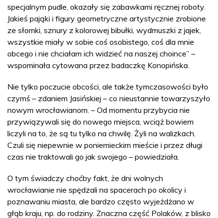
specjalnym pudle, okazały się zabawkami ręcznej roboty.
Jakieś pająki i figury geometryczne artystycznie zrobione
ze słomki, sznury z kolorowej bibułki, wydmuszki z jajek,
wszystkie miały w sobie coś osobistego, coś dla mnie
obcego i nie chciałam ich widzieć na naszej choince” –
wspominała cytowana przez badaczkę Konopińska.
Nie tylko poczucie obcości, ale także tymczasowości było
czymś – zdaniem Jasińskiej – co nieustannie towarzyszyło
nowym wrocławianom. – Od momentu przybycia nie
przywiązywali się do nowego miejsca, wciąż bowiem
liczyli na to, że są tu tylko na chwilę. Żyli na walizkach.
Czuli się niepewnie w poniemieckim mieście i przez długi
czas nie traktowali go jak swojego – powiedziała.
O tym świadczy choćby fakt, że dni wolnych
wrocławianie nie spędzali na spacerach po okolicy i
poznawaniu miasta, ale bardzo często wyjeżdżano w
głąb kraju, np. do rodziny. Znaczna część Polaków, z blisko