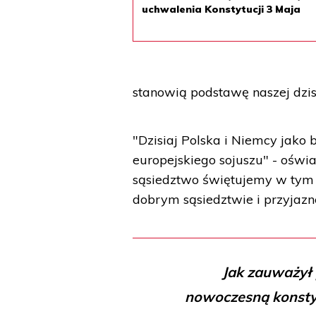
uchwalenia Konstytucji 3 Maja
stanowią podstawę naszej dzisi
"Dzisiaj Polska i Niemcy jako 
europejskiego sojuszu" - oświa
sąsiedztwo świętujemy w tym r
dobrym sąsiedztwie i przyjazn
Jak zauważył 
nowoczesną konstyt