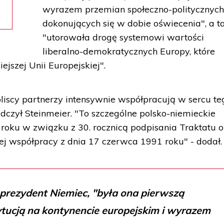
wyrazem przemian społeczno-politycznyc
dokonujących się w dobie oświecenia", a t
"utorowała drogę systemowi wartości
liberalno-demokratycznych Europy, które
ejszej Unii Europejskiej".
bliscy partnerzy intensywnie współpracują w sercu te
dczył Steinmeier. "To szczególne polsko-niemieckie
oku w związku z 30. rocznicą podpisania Traktatu o
ej współpracy z dnia 17 czerwca 1991 roku" - dodał.
prezydent Niemiec, "była ona pierwszą
ucją na kontynencie europejskim i wyrazem