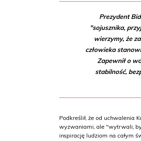
Prezydent Bid
"sojusznika, przy
wierzymy, że z
człowieka stanowi
Zapewnił o wo
stabilność, be
Podkreślił, że od uchwalenia 
wyzwaniami, ale "wytrwali, by s
inspirację ludziom na całym św