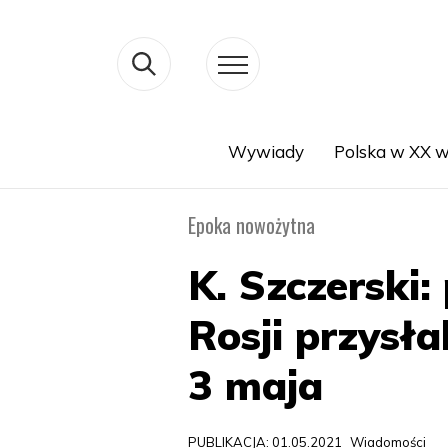
Wywiady
Polska w XX w
Search
Epoka nowożytna
K. Szczerski:
Rosji przysła
3 maja
PUBLIKACJA: 01.05.2021
Wiadomości