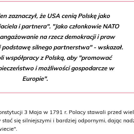
en zaznaczył, że USA cenią Polskę jako
jaciela i partnera". "Jako członkowie NATO
aangażowanie na rzecz demokracji i praw
 podstawę silnego partnerstwa" - wskazał.
li współpracy z Polską, aby "promować
zpieczeństwo i możliwości gospodarcze w
Europie".
Konstytucji 3 Maja w 1791 r. Polacy stawali przed wi
tać się silniejszymi i bardziej odpornymi, dając nadz
iecie".