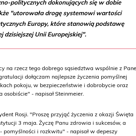
no-politycznych dokonujących się w dobie
akże "utorowała drogę systemowi wartości
tycznych Europy, które stanowią podstawę
j dzisiejszej Unii Europejskiej".
acy na rzecz tego dobrego sąsiedztwa wspólnie z Pa
 gratulacji dołączam najlepsze życzenia pomyślnej
nkach pokoju, w bezpieczeństwie i dobrobycie oraz
 osobiście" - napisał Steinmeier.
ydent Rosji. "Proszę przyjąć życzenia z okazji Święta
tytucji 3 maja. Życzę Panu zdrowia i sukcesów, a
 pomyślności i rozkwitu" - napisał w depeszy