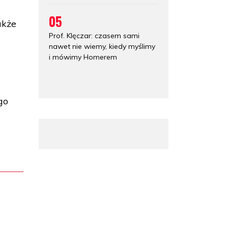
h
05
akże
Prof. Klęczar: czasem sami
nawet nie wiemy, kiedy myślimy
i mówimy Homerem
go