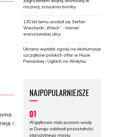
zagrożeniem wojną atomową w
rocznicę zrzucenia bomby
130 lat temu urodził się Stefan
Wiechecki „Wiech” - Homer
warszawskiej ulicy
Ukraina wydała zgody na ekshumacje
szczątków polskich ofiar w Hucie
Pieniackiej i Ugłach na Wołyniu
NAJPOPULARNIEJSZE
01
eloma
Wyjątkowo niski poziom wody
ieję i
w Dunaju odsłonił pozostałości
starożytnego mostu