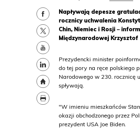
Napływają depesze gratulac
rocznicy uchwalenia Konstytu
Chin, Niemiec i Rosji – info
Międzynarodowej Krzysztof 
Prezydencki minister poinfor
do tej pory na ręce polskiego 
Narodowego w 230. rocznicę uc
spływają.
"W imieniu mieszkańców Stanó
okazji obchodzonego przez Pols
prezydent USA Joe Biden.