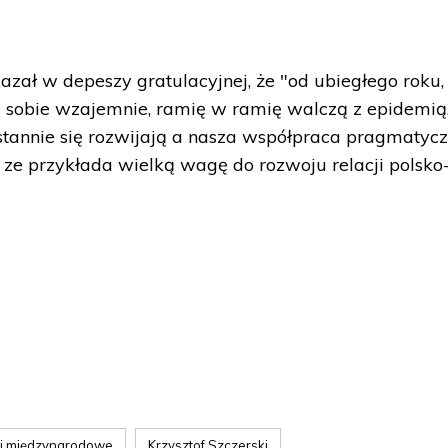
azał w depeszy gratulacyjnej, że "od ubiegłego roku,
ą sobie wzajemnie, ramię w ramię walczą z epidemią
stannie się rozwijają a nasza współpraca pragmatyc
 ze przykłada wielką wagę do rozwoju relacji polsko
ki międzynarodowe
Krzysztof Szczerski