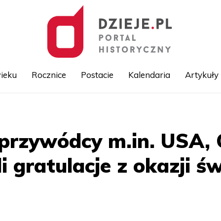
ieku
Rocznice
Postacie
Kalendaria
Artykuły
Przejdź
do
treści
 przywódcy m.in. USA, 
li gratulacje z okazji ś