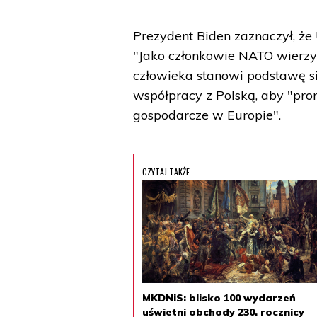
Prezydent Biden zaznaczył, że 
"Jako członkowie NATO wierzy
człowieka stanowi podstawę si
współpracy z Polską, aby "pro
gospodarcze w Europie".
CZYTAJ TAKŻE
MKDNiS: blisko 100 wydarzeń
uświetni obchody 230. rocznicy