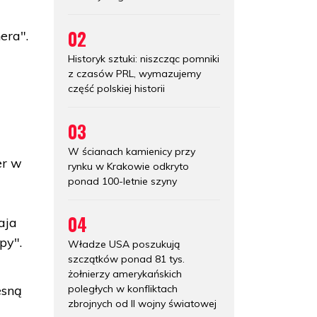
02
era".
Historyk sztuki: niszcząc pomniki
z czasów PRL, wymazujemy
część polskiej historii
03
W ścianach kamienicy przy
er w
rynku w Krakowie odkryto
ponad 100-letnie szyny
04
aja
py".
Władze USA poszukują
szczątków ponad 81 tys.
żołnierzy amerykańskich
poległych w konfliktach
esną
zbrojnych od II wojny światowej