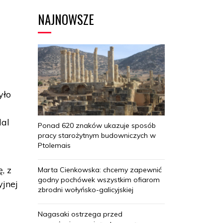
NAJNOWSZE
yło
dal
Ponad 620 znaków ukazuje sposób
pracy starożytnym budowniczych w
Ptolemais
, z
Marta Cienkowska: chcemy zapewnić
godny pochówek wszystkim ofiarom
yjnej
zbrodni wołyńsko-galicyjskiej
Nagasaki ostrzega przed