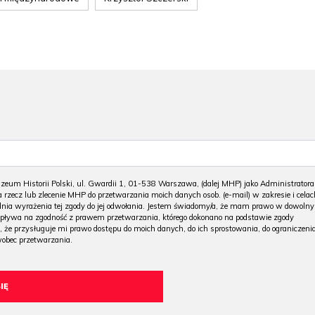
m Historii Polski, ul. Gwardii 1, 01-538 Warszawa, (dalej MHP) jako Administratora
 rzecz lub zlecenie MHP do przetwarzania moich danych osob. (e-mail) w zakresie i celac
 dnia wyrażenia tej zgody do jej odwołania. Jestem świadomy/a, że mam prawo w dowoln
wpływa na zgodność z prawem przetwarzania, którego dokonano na podstawie zgody
, że przysługuje mi prawo dostępu do moich danych, do ich sprostowania, do ograniczeni
wobec przetwarzania.