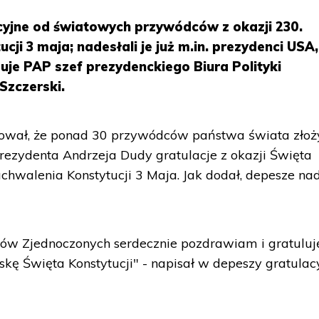
yjne od światowych przywódców z okazji 230.
cji 3 maja; nadesłali je już m.in. prezydenci USA,
rmuje PAP szef prezydenckiego Biura Polityki
Szczerski.
mował, że ponad 30 przywódców państwa świata złoż
prezydenta Andrzeja Dudy gratulacje z okazji Święta
hwalenia Konstytucji 3 Maja. Jak dodał, depesze na
w Zjednoczonych serdecznie pozdrawiam i gratuluję
kę Święta Konstytucji" - napisał w depeszy gratulac