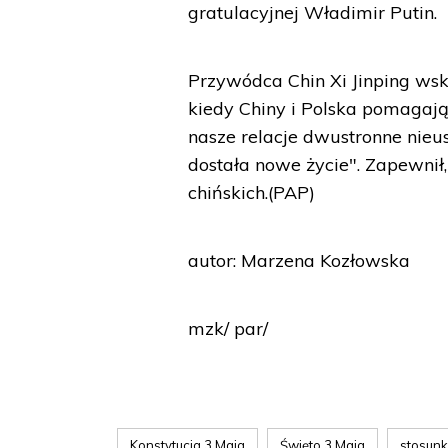
gratulacyjnej Władimir Putin.
Przywódca Chin Xi Jinping wsk
kiedy Chiny i Polska pomagaj
nasze relacje dwustronne nieu
dostała nowe życie". Zapewnił,
chińskich.(PAP)
autor: Marzena Kozłowska
mzk/ par/
Konstytucja 3 Maja
Święto 3 Maja
stosun