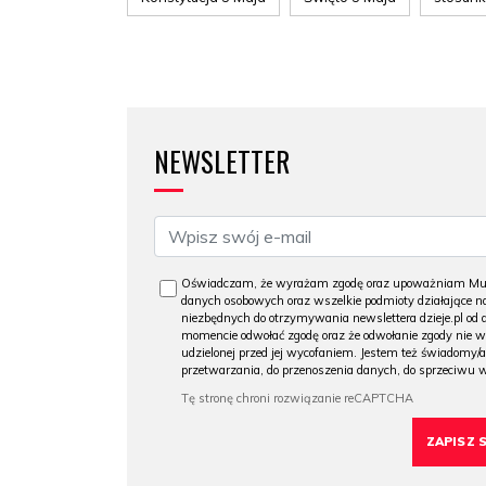
NEWSLETTER
Oświadczam, że wyrażam zgodę oraz upoważniam Muzeu
danych osobowych oraz wszelkie podmioty działające na
niezbędnych do otrzymywania newslettera dzieje.pl od
momencie odwołać zgodę oraz że odwołanie zgody nie 
udzielonej przed jej wycofaniem. Jestem też świadomy/a
przetwarzania, do przenoszenia danych, do sprzeciwu 