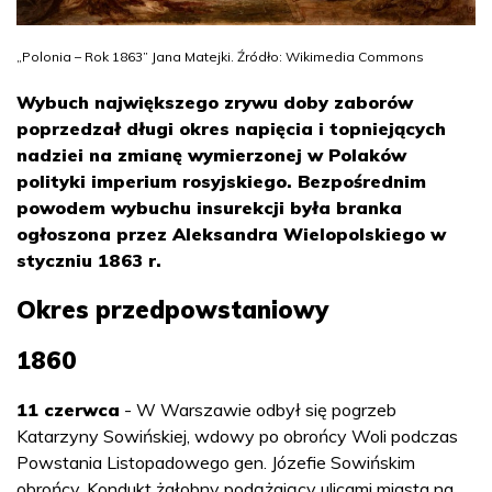
„Polonia – Rok 1863” Jana Matejki. Źródło: Wikimedia Commons
Wybuch największego zrywu doby zaborów
poprzedzał długi okres napięcia i topniejących
nadziei na zmianę wymierzonej w Polaków
polityki imperium rosyjskiego. Bezpośrednim
powodem wybuchu insurekcji była branka
ogłoszona przez Aleksandra Wielopolskiego w
styczniu 1863 r.
Okres przedpowstaniowy
1860
11 czerwca
- W Warszawie odbył się pogrzeb
Katarzyny Sowińskiej, wdowy po obrońcy Woli podczas
Powstania Listopadowego gen. Józefie Sowińskim
obrońcy. Kondukt żałobny podążający ulicami miasta na