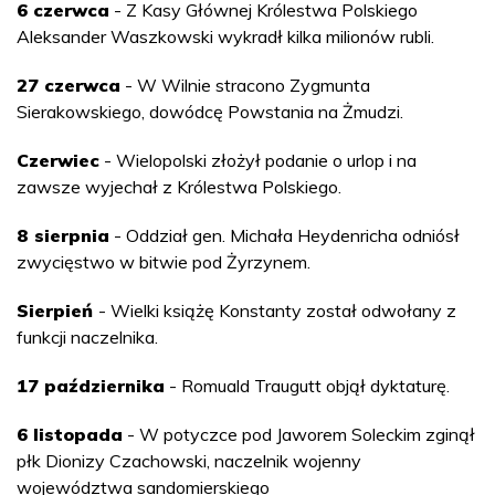
6 czerwca
- Z Kasy Głównej Królestwa Polskiego
Aleksander Waszkowski wykradł kilka milionów rubli.
27 czerwca
- W Wilnie stracono Zygmunta
Sierakowskiego, dowódcę Powstania na Żmudzi.
Czerwiec
- Wielopolski złożył podanie o urlop i na
zawsze wyjechał z Królestwa Polskiego.
8 sierpnia
- Oddział gen. Michała Heydenricha odniósł
zwycięstwo w bitwie pod Żyrzynem.
Sierpień
- Wielki książę Konstanty został odwołany z
funkcji naczelnika.
17 października
- Romuald Traugutt objął dyktaturę.
6 listopada
- W potyczce pod Jaworem Soleckim zginął
płk Dionizy Czachowski, naczelnik wojenny
województwa sandomierskiego