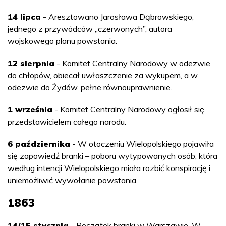
14 lipca
- Aresztowano Jarosława Dąbrowskiego,
jednego z przywódców „czerwonych”, autora
wojskowego planu powstania.
12 sierpnia
- Komitet Centralny Narodowy w odezwie
do chłopów, obiecał uwłaszczenie za wykupem, a w
odezwie do Żydów, pełne równouprawnienie.
1 września
- Komitet Centralny Narodowy ogłosił się
przedstawicielem całego narodu.
6 października
- W otoczeniu Wielopolskiego pojawiła
się zapowiedź branki – poboru wytypowanych osób, która
według intencji Wielopolskiego miała rozbić konspirację i
uniemożliwić wywołanie powstania.
1863
14/15 stycznia
- Początek branki w Warszawie. W