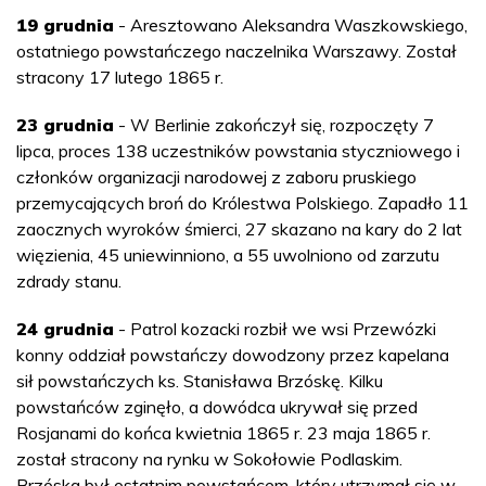
19 grudnia
- Aresztowano Aleksandra Waszkowskiego,
ostatniego powstańczego naczelnika Warszawy. Został
stracony 17 lutego 1865 r.
23 grudnia
- W Berlinie zakończył się, rozpoczęty 7
lipca, proces 138 uczestników powstania styczniowego i
członków organizacji narodowej z zaboru pruskiego
przemycających broń do Królestwa Polskiego. Zapadło 11
zaocznych wyroków śmierci, 27 skazano na kary do 2 lat
więzienia, 45 uniewinniono, a 55 uwolniono od zarzutu
zdrady stanu.
24 grudnia
- Patrol kozacki rozbił we wsi Przewózki
konny oddział powstańczy dowodzony przez kapelana
sił powstańczych ks. Stanisława Brzóskę. Kilku
powstańców zginęło, a dowódca ukrywał się przed
Rosjanami do końca kwietnia 1865 r. 23 maja 1865 r.
został stracony na rynku w Sokołowie Podlaskim.
Brzóska był ostatnim powstańcem, który utrzymał się w