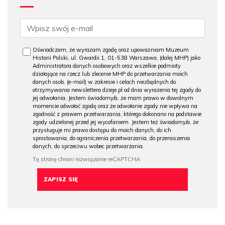
Oświadczam, że wyrażam zgodę oraz upoważniam Muzeum
Historii Polski, ul. Gwardii 1, 01-538 Warszawa, (dalej MHP) jako
Administratora danych osobowych oraz wszelkie podmioty
działające na rzecz lub zlecenie MHP do przetwarzania moich
danych osob. (e-mail) w zakresie i celach niezbędnych do
otrzymywania newslettera dzieje.pl od dnia wyrażenia tej zgody do
jej odwołania. Jestem świadomy/a, że mam prawo w dowolnym
momencie odwołać zgodę oraz że odwołanie zgody nie wpływa na
zgodność z prawem przetwarzania, którego dokonano na podstawie
zgody udzielonej przed jej wycofaniem. Jestem też świadomy/a, że
przysługuje mi prawo dostępu do moich danych, do ich
sprostowania, do ograniczenia przetwarzania, do przenoszenia
danych, do sprzeciwu wobec przetwarzania.