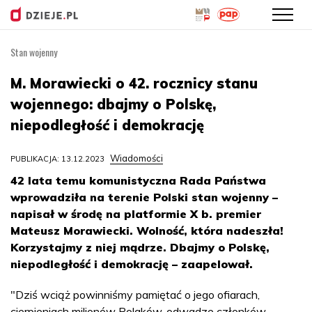
Stan wojenny
Przejdź
do
M. Morawiecki o 42. rocznicy stanu
treści
wojennego: dbajmy o Polskę,
niepodległość i demokrację
Wiadomości
PUBLIKACJA: 13.12.2023
42 lata temu komunistyczna Rada Państwa
wprowadziła na terenie Polski stan wojenny –
napisał w środę na platformie X b. premier
Mateusz Morawiecki. Wolność, która nadeszła!
Korzystajmy z niej mądrze. Dbajmy o Polskę,
niepodległość i demokrację – zaapelował.
"Dziś wciąż powinniśmy pamiętać o jego ofiarach,
cierpieniach milionów Polaków, odwadze członków