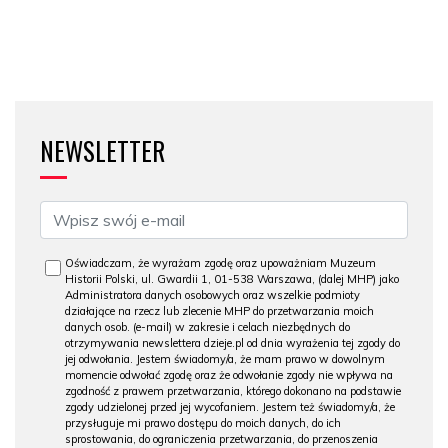
NEWSLETTER
Oświadczam, że wyrażam zgodę oraz upoważniam Muzeum
Historii Polski, ul. Gwardii 1, 01-538 Warszawa, (dalej MHP) jako
Administratora danych osobowych oraz wszelkie podmioty
działające na rzecz lub zlecenie MHP do przetwarzania moich
danych osob. (e-mail) w zakresie i celach niezbędnych do
otrzymywania newslettera dzieje.pl od dnia wyrażenia tej zgody do
jej odwołania. Jestem świadomy/a, że mam prawo w dowolnym
momencie odwołać zgodę oraz że odwołanie zgody nie wpływa na
zgodność z prawem przetwarzania, którego dokonano na podstawie
zgody udzielonej przed jej wycofaniem. Jestem też świadomy/a, że
przysługuje mi prawo dostępu do moich danych, do ich
sprostowania, do ograniczenia przetwarzania, do przenoszenia