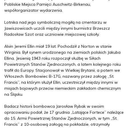
Pobliskie Miejsca Pamięci Auschwitz-Birkenau,
współorganizator wydarzenia.
Lotnika nad jego symboliczną mogiłą na cmentarzu w
Jawiszowicach uczcili między innymi burmistrz Brzeszcz
Radosław Szot oraz uczniowie miejscowej szkoły.
Alvin Jeremi Ellin miał 19 lat. Pochodził z Norton w stanie
Wirginia. Był synem urodzonego na ziemiach polskich Jakuba
Ellina. Jesienią 1943 roku rozpoczął służbę w Siłach
Powietrznych Stanów Zjednoczonych, a latem kolejnego roku
trafił do Europy. Stacjonował w Wielkiej Brytanii, a potem we
Włoszech.
Bombowiec B-17G, nazwany przez załogę „St.
Francis”, na którym służył Ellin, uczestniczył między innymi w
misjach bojowych przeciw niemieckim zakładom chemicznym
na Śląsku.
Badacz historii bombowca Jarosław Rybak w swoim
opracowaniu podał, że 17 grudnia „Latające Fortece” należące
do 15. Armii Powietrznej Stanów Zjednoczonych, w tym „St.
Francis” z 10-osobową załogą na pokładzie, otrzymały