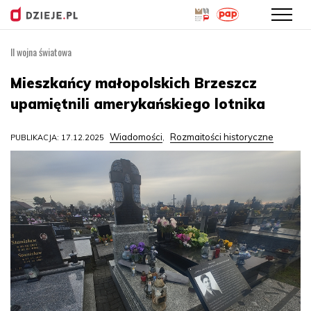
II wojna światowa
Przejdź
do
Mieszkańcy małopolskich Brzeszcz
treści
upamiętnili amerykańskiego lotnika
Wiadomości
Rozmaitości historyczne
PUBLIKACJA: 17.12.2025
,