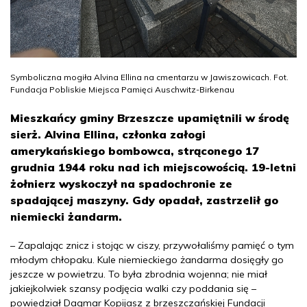
Symboliczna mogiła Alvina Ellina na cmentarzu w Jawiszowicach. Fot.
Fundacja Pobliskie Miejsca Pamięci Auschwitz-Birkenau
Mieszkańcy gminy Brzeszcze upamiętnili w środę
sierż. Alvina Ellina, członka załogi
amerykańskiego bombowca, strąconego 17
grudnia 1944 roku nad ich miejscowością. 19-letni
żołnierz wyskoczył na spadochronie ze
spadającej maszyny. Gdy opadał, zastrzelił go
niemiecki żandarm.
– Zapalając znicz i stojąc w ciszy, przywołaliśmy pamięć o tym
młodym chłopaku. Kule niemieckiego żandarma dosięgły go
jeszcze w powietrzu. To była zbrodnia wojenna; nie miał
jakiejkolwiek szansy podjęcia walki czy poddania się –
powiedział Dagmar Kopijasz z brzeszczańskiej Fundacji