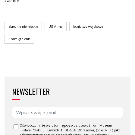
szf/ lm/
zbrodnie niemieckie
US Army
lotnictwo wojskowe
upamiętnienie
NEWSLETTER
Oświadczam, że wyrażam zgodę oraz upoważniam Muzeum
Historii Polski, ul. Gwardii 1, 01-538 Warszawa, (dalej MHP) jako
Administratora danych osobowych oraz wszelkie podmioty