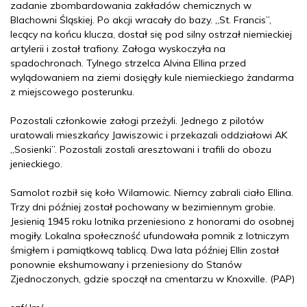
zadanie zbombardowania zakładów chemicznych w
Blachowni Śląskiej. Po akcji wracały do bazy. „St. Francis”,
lecący na końcu klucza, dostał się pod silny ostrzał niemieckiej
artylerii i został trafiony. Załoga wyskoczyła na
spadochronach. Tylnego strzelca Alvina Ellina przed
wylądowaniem na ziemi dosięgły kule niemieckiego żandarma
z miejscowego posterunku.
Pozostali członkowie załogi przeżyli. Jednego z pilotów
uratowali mieszkańcy Jawiszowic i przekazali oddziałowi AK
„Sosienki”. Pozostali zostali aresztowani i trafili do obozu
jenieckiego.
Samolot rozbił się koło Wilamowic. Niemcy zabrali ciało Ellina.
Trzy dni później został pochowany w bezimiennym grobie.
Jesienią 1945 roku lotnika przeniesiono z honorami do osobnej
mogiły. Lokalna społeczność ufundowała pomnik z lotniczym
śmigłem i pamiątkową tablicą. Dwa lata później Ellin został
ponownie ekshumowany i przeniesiony do Stanów
Zjednoczonych, gdzie spoczął na cmentarzu w Knoxville. (PAP)