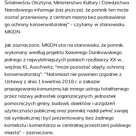
Śródmieściu Olsztyna, Ministerstwo Kultury i Dziedzictwa
Narodowego informuje (raz jeszcze), że pomnik ten może
zostać przeniesiony z centrum miasta bez pozbawiania
go ochrony konserwatorskiej" - czytamy w stanowisku
MKiDN.
Jak zaznaczono, MKiDN stoi na stanowisku, że pomnik,
wykonany według projektu Xawerego Dunikowskiego,
jednego z najwybitniejszych polskich rzeźbiarzy XX w.,
więźnia KL Auschwitz, "może pozostać objęty ochroną
konserwatorską". "Natomiast nie powinien (zgodnie z
Ustawą z dnia 1 kwietnia 2016 r. o zakazie
propagowania komunizmu lub innego ustroju totalitarnego
przez nazwy jednostek organizacyjnych, jednostek
pomocniczych gminy, budowli, obiektów i urządzeń
użyteczności publicznej oraz pomniki) nadal pełnić swojej
roli symbolicznej i być prezentowany bez żadnego
kontekstu i komentarza w centralnej przestrzeni polskiego
miasta" - zaznaczono.