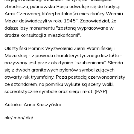
zbrodnicza, putinowska Rosja odwołuje się do tradycji
Armii Czerwonej, której brutalności mieszkańcy Warmii i
Mazur doświadczyli w roku 1945". Zapowiedział, że
dalsze losy monumentu "zostaną wypracowane w
drodze konsultacji z mieszkańcami".
Olsztyński Pomnik Wyzwolenia Ziemi Warmińskiej i
Mazurskiej - z powodu charakterystycznego kształtu -
nazywany jest przez olsztynian "szubienicami". Składa
się z dwóch granitowych pylonów symbolizujących
otwarty łuk tryumfalny. Poza postacią czerwonoarmisty
ze sztandarem, na pomniku wykute są sceny walki,
socrealistyczne symbole oraz sierp i młot. (PAP)
Autorka: Anna Kruszyńska
akr/ mbo/ dki/