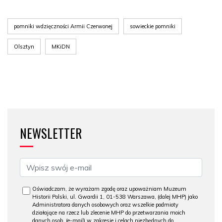
pomniki wdzięczności Armii Czerwonej
sowieckie pomniki
Olsztyn
MKiDN
NEWSLETTER
Oświadczam, że wyrażam zgodę oraz upoważniam Muzeum
Historii Polski, ul. Gwardii 1, 01-538 Warszawa, (dalej MHP) jako
Administratora danych osobowych oraz wszelkie podmioty
działające na rzecz lub zlecenie MHP do przetwarzania moich
danych osob. (e-mail) w zakresie i celach niezbędnych do