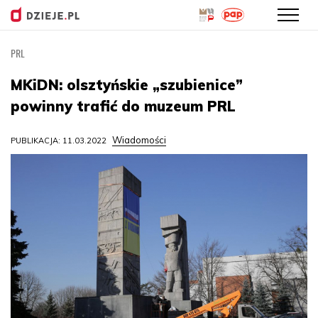
PRL
Przejdź
do
MKiDN: olsztyńskie „szubienice”
treści
powinny trafić do muzeum PRL
Wiadomości
PUBLIKACJA: 11.03.2022