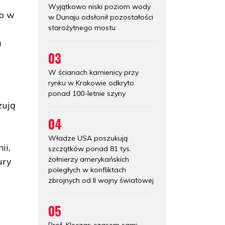
Wyjątkowo niski poziom wody
ło w
w Dunaju odsłonił pozostałości
starożytnego mostu
u
03
W ścianach kamienicy przy
rynku w Krakowie odkryto
ponad 100-letnie szyny
zują
04
Władze USA poszukują
ii,
szczątków ponad 81 tys.
żołnierzy amerykańskich
ury
poległych w konfliktach
zbrojnych od II wojny światowej
05
Prof. Klęczar: czasem sami