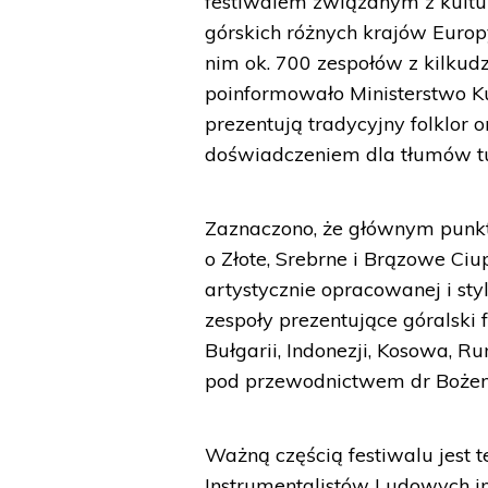
festiwalem związanym z kultur
górskich różnych krajów Europ
nim ok. 700 zespołów z kilkudz
poinformowało Ministerstwo Ku
prezentują tradycyjny folklor
doświadczeniem dla tłumów tu
Zaznaczono, że głównym punkte
o Złote, Srebrne i Brązowe Ciu
artystycznie opracowanej i st
zespoły prezentujące góralski fo
Bułgarii, Indonezji, Kosowa, R
pod przewodnictwem dr Bożeny
Ważną częścią festiwalu jest
Instrumentalistów Ludowych i