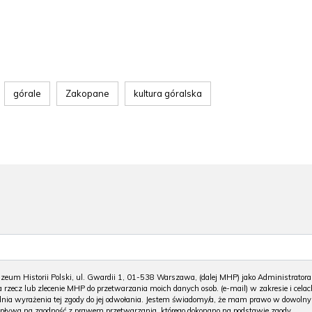
górale
Zakopane
kultura góralska
m Historii Polski, ul. Gwardii 1, 01-538 Warszawa, (dalej MHP) jako Administratora
 rzecz lub zlecenie MHP do przetwarzania moich danych osob. (e-mail) w zakresie i celac
 dnia wyrażenia tej zgody do jej odwołania. Jestem świadomy/a, że mam prawo w dowoln
wpływa na zgodność z prawem przetwarzania, którego dokonano na podstawie zgody