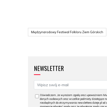
Międzynarodowy Festiwal Folkloru Ziem Górskich
NEWSLETTER
Oświadczam, że wyrażam zgodę oraz upoważniam Muzeu
danych osobowych oraz wszelkie podmioty działające na
niezbędnych do otrzymywania newslettera dzieje.pl od
momencie odwołać zgodę oraz że odwołanie zgody nie 