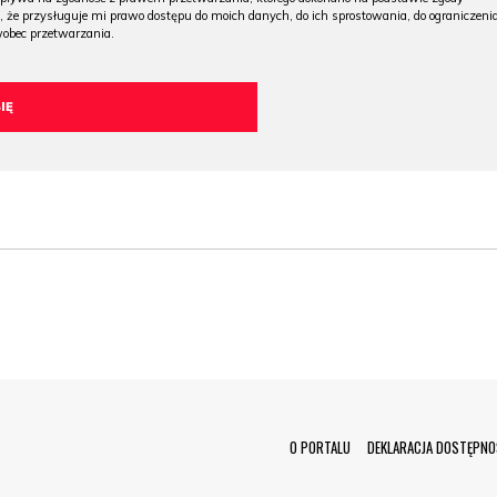
, że przysługuje mi prawo dostępu do moich danych, do ich sprostowania, do ograniczeni
wobec przetwarzania.
Menu Footer
O PORTALU
DEKLARACJA DOSTĘPNO