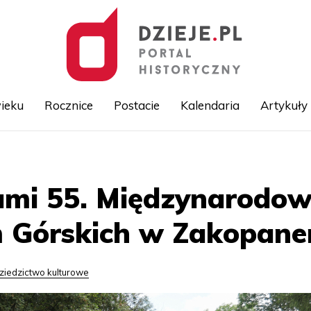
ieku
Rocznice
Postacie
Kalendaria
Artykuły
Przejdź
do
treści
ami 55. Międzynarodow
em Górskich w Zakopan
ziedzictwo kulturowe