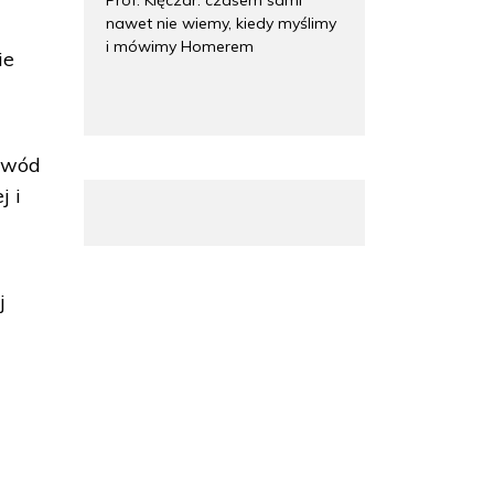
nawet nie wiemy, kiedy myślimy
i mówimy Homerem
ie
rowód
j i
j