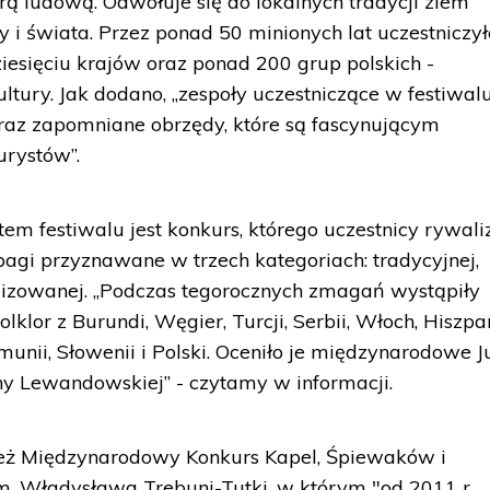
ą ludową. Odwołuje się do lokalnych tradycji ziem
y i świata. Przez ponad 50 minionych lat uczestniczy
iesięciu krajów oraz ponad 200 grup polskich -
ltury. Jak dodano, „zespoły uczestniczące w festiwal
 oraz zapomniane obrzędy, które są fascynującym
rystów”.
m festiwalu jest konkurs, którego uczestnicy rywali
pagi przyznawane w trzech kategoriach: tradycyjnej,
ylizowanej. „Podczas tegorocznych zmagań wystąpiły
lklor z Burundi, Węgier, Turcji, Serbii, Włoch, Hiszpan
umunii, Słowenii i Polski. Oceniło je międzynarodowe J
 Lewandowskiej” - czytamy w informacji.
 też Międzynarodowy Konkurs Kapel, Śpiewaków i
m. Władysława Trebuni-Tutki, w którym "od 2011 r.