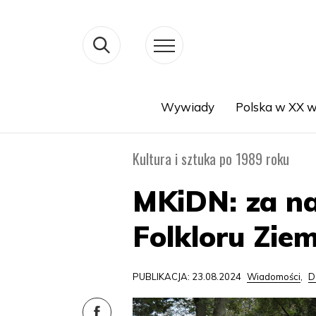
Wywiady
Polska w XX w
Search
Kultura i sztuka po 1989 roku
MKiDN: za n
Folkloru Zi
PUBLIKACJA: 23.08.2024
Wiadomości
,
D