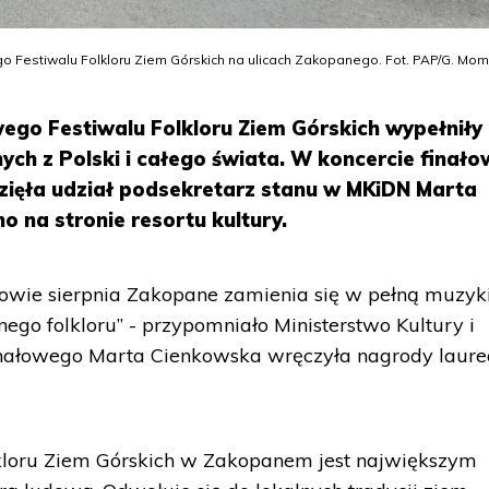
Festiwalu Folkloru Ziem Górskich na ulicach Zakopanego. Fot. PAP/G. Mom
go Festiwalu Folkloru Ziem Górskich wypełniły
ych z Polski i całego świata. W koncercie finał
wzięła udział podsekretarz stanu w MKiDN Marta
 na stronie resortu kultury.
łowie sierpnia Zakopane zamienia się w pełną muzyki
nego folkloru” - przypomniało Ministerstwo Kultury i
finałowego Marta Cienkowska wręczyła nagrody laur
kloru Ziem Górskich w Zakopanem jest największym