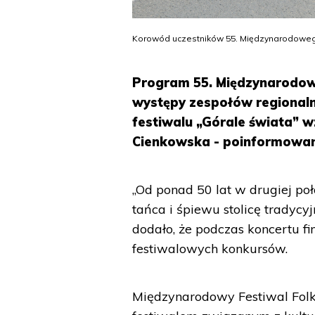
Korowód uczestników 55. Międzynarodowego 
Program 55. Międzynarodowe
występy zespołów regionaln
festiwalu „Górale świata” 
Cienkowska - poinformowano
„Od ponad 50 lat w drugiej po
tańca i śpiewu stolicę tradycyj
dodało, że podczas koncertu 
festiwalowych konkursów.
Międzynarodowy Festiwal Fol