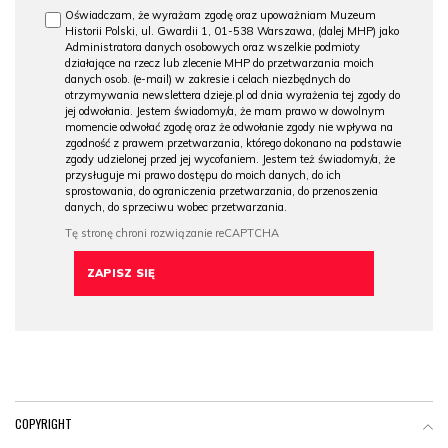
Oświadczam, że wyrażam zgodę oraz upoważniam Muzeum
Historii Polski, ul. Gwardii 1, 01-538 Warszawa, (dalej MHP) jako
Administratora danych osobowych oraz wszelkie podmioty
działające na rzecz lub zlecenie MHP do przetwarzania moich
danych osob. (e-mail) w zakresie i celach niezbędnych do
otrzymywania newslettera dzieje.pl od dnia wyrażenia tej zgody do
jej odwołania. Jestem świadomy/a, że mam prawo w dowolnym
momencie odwołać zgodę oraz że odwołanie zgody nie wpływa na
zgodność z prawem przetwarzania, którego dokonano na podstawie
zgody udzielonej przed jej wycofaniem. Jestem też świadomy/a, że
przysługuje mi prawo dostępu do moich danych, do ich
sprostowania, do ograniczenia przetwarzania, do przenoszenia
danych, do sprzeciwu wobec przetwarzania.
COPYRIGHT