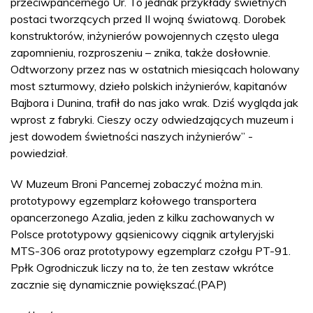
przeciwpancernego Ur. To jednak przykłady świetnych
postaci tworzących przed II wojną światową. Dorobek
konstruktorów, inżynierów powojennych często ulega
zapomnieniu, rozproszeniu – znika, także dosłownie.
Odtworzony przez nas w ostatnich miesiącach holowany
most szturmowy, dzieło polskich inżynierów, kapitanów
Bajbora i Dunina, trafił do nas jako wrak. Dziś wygląda jak
wprost z fabryki. Cieszy oczy odwiedzających muzeum i
jest dowodem świetności naszych inżynierów” -
powiedział.
W Muzeum Broni Pancernej zobaczyć można m.in.
prototypowy egzemplarz kołowego transportera
opancerzonego Azalia, jeden z kilku zachowanych w
Polsce prototypowy gąsienicowy ciągnik artyleryjski
MTS-306 oraz prototypowy egzemplarz czołgu PT-91.
Ppłk Ogrodniczuk liczy na to, że ten zestaw wkrótce
zacznie się dynamicznie powiększać.(PAP)