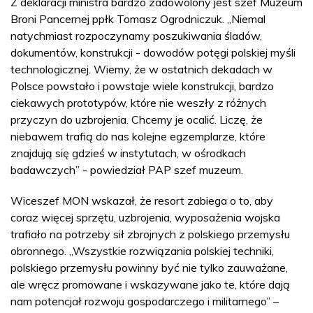
Z deklaracji ministra bardzo zadowolony jest szef Muzeum
Broni Pancernej ppłk Tomasz Ogrodniczuk. „Niemal
natychmiast rozpoczynamy poszukiwania śladów,
dokumentów, konstrukcji - dowodów potęgi polskiej myśli
technologicznej. Wiemy, że w ostatnich dekadach w
Polsce powstało i powstaje wiele konstrukcji, bardzo
ciekawych prototypów, które nie weszły z różnych
przyczyn do uzbrojenia. Chcemy je ocalić. Liczę, że
niebawem trafią do nas kolejne egzemplarze, które
znajdują się gdzieś w instytutach, w ośrodkach
badawczych” - powiedział PAP szef muzeum.
Wiceszef MON wskazał, że resort zabiega o to, aby
coraz więcej sprzętu, uzbrojenia, wyposażenia wojska
trafiało na potrzeby sił zbrojnych z polskiego przemysłu
obronnego. „Wszystkie rozwiązania polskiej techniki,
polskiego przemysłu powinny być nie tylko zauważane,
ale wręcz promowane i wskazywane jako te, które dają
nam potencjał rozwoju gospodarczego i militarnego” –