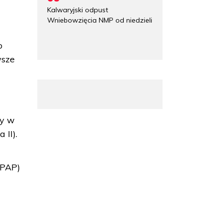
Kalwaryjski odpust
Wniebowzięcia NMP od niedzieli
o
wsze
ny w
 II).
(PAP)