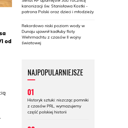
Senat RP upamiętnił 300. rocznicę
kanonizacji św. Stanisława Kostki -
patrona Polski oraz dzieci i młodzieży
Rekordowo niski poziom wody w
Dunaju ujawnił kadłuby floty
asa
Wehrmachtu z czasów II wojny
VI od
światowej
NAJPOPULARNIEJSZE
01
cią
Historyk sztuki: niszcząc pomniki
w
z czasów PRL, wymazujemy
część polskiej historii
.