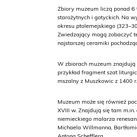
Zbiory muzeum liczą ponad 6 
starożytnych i gotyckich. Na w
okresu ptolemejskiego (323–3
Zwiedzający mogą zobaczyć te
najstarszej ceramiki pochodzące
W zbiorach muzeum znajdują s
przykład fragment szat liturgi
mszalny z Muszkowic z 1400 r
Muzeum może się również poch
XVIII w. Znajdują się tam m.in
niemieckiego malarza renesan
Michaela Willmanna, Bartłomi
Antona Schefflera.