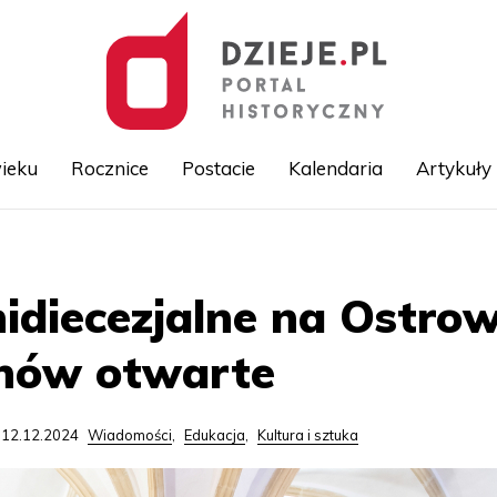
ieku
Rocznice
Postacie
Kalendaria
Artykuły
Przejdź
do
treści
idiecezjalne na Ostro
nów otwarte
 12.12.2024
Wiadomości
,
Edukacja
,
Kultura i sztuka