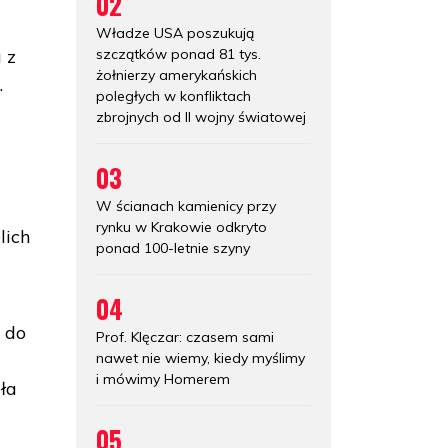
02
Władze USA poszukują
szczątków ponad 81 tys.
 z
żołnierzy amerykańskich
.
poległych w konfliktach
zbrojnych od II wojny światowej
03
W ścianach kamienicy przy
rynku w Krakowie odkryto
lich
ponad 100-letnie szyny
04
 do
Prof. Klęczar: czasem sami
nawet nie wiemy, kiedy myślimy
i mówimy Homerem
ła
05