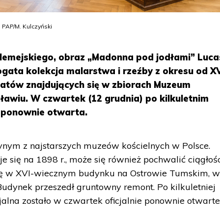
 PAP/M. Kulczyński
lemejskiego, obraz „Madonna pod jodłami” Luc
gata kolekcja malarstwa i rzeźby z okresu od X
onatów znajdujących się w zbiorach Muzeum
ławiu. W czwartek (12 grudnia) po kilkuletnim
 ponownie otwarta.
nym z najstarszych muzeów kościelnych w Polsce.
je się na 1898 r., może się również pochwalić ciągłoś
się w XVI-wiecznym budynku na Ostrowie Tumskim, 
Budynek przeszedł gruntowny remont. Po kilkuletniej
lna zostało w czwartek oficjalnie ponownie otwarte