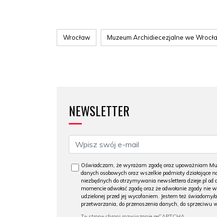
Wrocław
Muzeum Archidiecezjalne we Wrocł
NEWSLETTER
Oświadczam, że wyrażam zgodę oraz upoważniam Muzeu
danych osobowych oraz wszelkie podmioty działające na
niezbędnych do otrzymywania newslettera dzieje.pl od
momencie odwołać zgodę oraz że odwołanie zgody nie 
udzielonej przed jej wycofaniem. Jestem też świadomy/a
przetwarzania, do przenoszenia danych, do sprzeciwu 