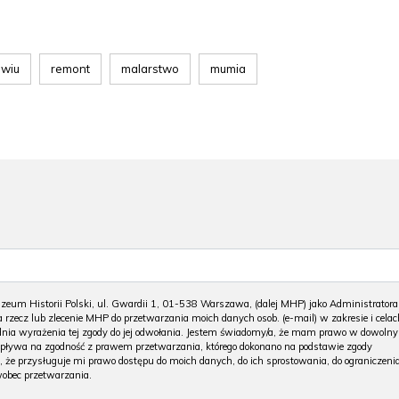
awiu
remont
malarstwo
mumia
m Historii Polski, ul. Gwardii 1, 01-538 Warszawa, (dalej MHP) jako Administratora
 rzecz lub zlecenie MHP do przetwarzania moich danych osob. (e-mail) w zakresie i celac
 dnia wyrażenia tej zgody do jej odwołania. Jestem świadomy/a, że mam prawo w dowoln
wpływa na zgodność z prawem przetwarzania, którego dokonano na podstawie zgody
, że przysługuje mi prawo dostępu do moich danych, do ich sprostowania, do ograniczeni
wobec przetwarzania.