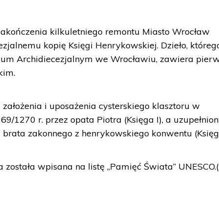
zakończenia kilkuletniego remontu Miasto Wrocław
jalnemu kopię Księgi Henrykowskiej. Dzieło, któreg
iwum Archidiecezjalnym we Wrocławiu, zawiera pier
kim.
w założenia i uposażenia cysterskiego klasztoru w
/1270 r. przez opata Piotra (Księga I), a uzupełnio
j brata zakonnego z henrykowskiego konwentu (Księga
 została wpisana na listę „Pamięć Świata” UNESCO.