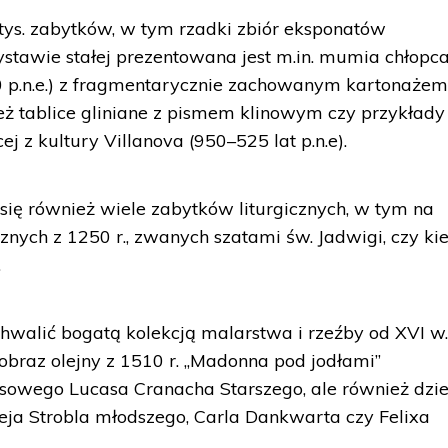
tys. zabytków, w tym rzadki zbiór eksponatów
ystawie stałej prezentowana jest m.in. mumia chłopca
0 p.n.e.) z fragmentarycznie zachowanym kartonażem
ż tablice gliniane z pismem klinowym czy przykłady
j z kultury Villanova (950–525 lat p.n.e).
ię również wiele zabytków liturgicznych, w tym na
cznych z 1250 r., zwanych szatami św. Jadwigi, czy kie
.
walić bogatą kolekcją malarstwa i rzeźby od XVI w.
. obraz olejny z 1510 r. „Madonna pod jodłami”
sowego Lucasa Cranacha Starszego, ale również dzie
eja Strobla młodszego, Carla Dankwarta czy Felixa