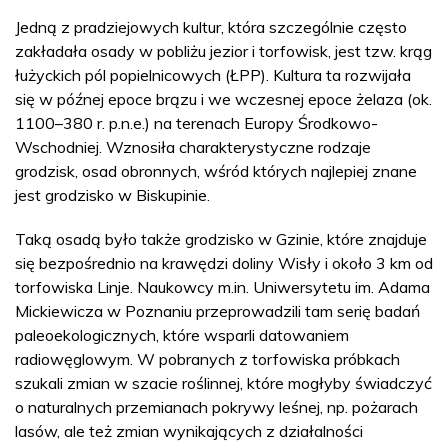
Jedną z pradziejowych kultur, która szczególnie często
zakładała osady w pobliżu jezior i torfowisk, jest tzw. krąg
łużyckich pól popielnicowych (ŁPP). Kultura ta rozwijała
się w późnej epoce brązu i we wczesnej epoce żelaza (ok.
1100–380 r. p.n.e.) na terenach Europy Środkowo-
Wschodniej. Wznosiła charakterystyczne rodzaje
grodzisk, osad obronnych, wśród których najlepiej znane
jest grodzisko w Biskupinie.
Taką osadą było także grodzisko w Gzinie, które znajduje
się bezpośrednio na krawędzi doliny Wisły i około 3 km od
torfowiska Linje. Naukowcy m.in. Uniwersytetu im. Adama
Mickiewicza w Poznaniu przeprowadzili tam serię badań
paleoekologicznych, które wsparli datowaniem
radiowęglowym. W pobranych z torfowiska próbkach
szukali zmian w szacie roślinnej, które mogłyby świadczyć
o naturalnych przemianach pokrywy leśnej, np. pożarach
lasów, ale też zmian wynikających z działalności