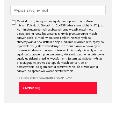
Oświadczam, że wyrażam zgodę oraz upoważniam Muzeum
Historii Polski, ul. Gwardii 1, 01-538 Warszawa, (dalej MHP) jako
Administratora danych osobowych oraz wszelkie podmioty
działające na rzecz lub zlecenie MHP do przetwarzania moich
danych osob. (e-mail) w zakresie i celach niezbędnych do
otrzymywania newslettera dzieje.pl od dnia wyrażenia tej zgody do
jej odwołania. Jestem świadomy/a, że mam prawo w dowolnym
momencie odwołać zgodę oraz że odwołanie zgody nie wpływa na
zgodność z prawem przetwarzania, którego dokonano na podstawie
zgody udzielonej przed jej wycofaniem. Jestem też świadomy/a, że
przysługuje mi prawo dostępu do moich danych, do ich
sprostowania, do ograniczenia przetwarzania, do przenoszenia
danych, do sprzeciwu wobec przetwarzania.