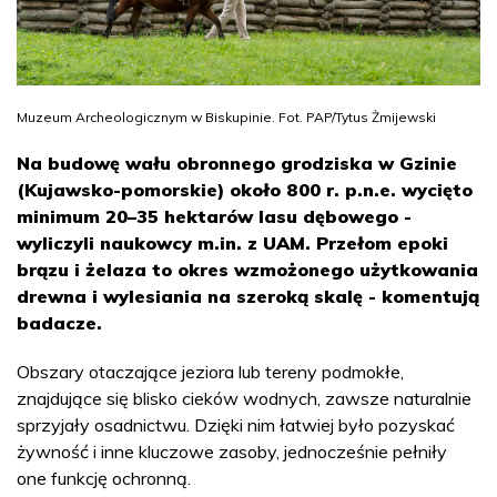
Muzeum Archeologicznym w Biskupinie. Fot. PAP/Tytus Żmijewski
Na budowę wału obronnego grodziska w Gzinie
(Kujawsko-pomorskie) około 800 r. p.n.e. wycięto
minimum 20–35 hektarów lasu dębowego -
wyliczyli naukowcy m.in. z UAM. Przełom epoki
brązu i żelaza to okres wzmożonego użytkowania
drewna i wylesiania na szeroką skalę - komentują
badacze.
Obszary otaczające jeziora lub tereny podmokłe,
znajdujące się blisko cieków wodnych, zawsze naturalnie
sprzyjały osadnictwu. Dzięki nim łatwiej było pozyskać
żywność i inne kluczowe zasoby, jednocześnie pełniły
one funkcję ochronną.