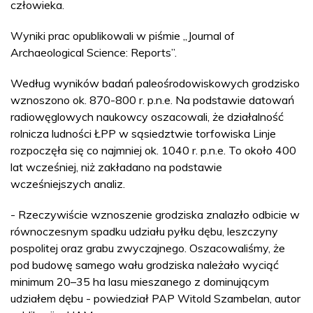
człowieka.
Wyniki prac opublikowali w piśmie „Journal of
Archaeological Science: Reports”.
Według wyników badań paleośrodowiskowych grodzisko
wznoszono ok. 870-800 r. p.n.e. Na podstawie datowań
radiowęglowych naukowcy oszacowali, że działalność
rolnicza ludności ŁPP w sąsiedztwie torfowiska Linje
rozpoczęła się co najmniej ok. 1040 r. p.n.e. To około 400
lat wcześniej, niż zakładano na podstawie
wcześniejszych analiz.
- Rzeczywiście wznoszenie grodziska znalazło odbicie w
równoczesnym spadku udziału pyłku dębu, leszczyny
pospolitej oraz grabu zwyczajnego. Oszacowaliśmy, że
pod budowę samego wału grodziska należało wyciąć
minimum 20–35 ha lasu mieszanego z dominującym
udziałem dębu - powiedział PAP Witold Szambelan, autor