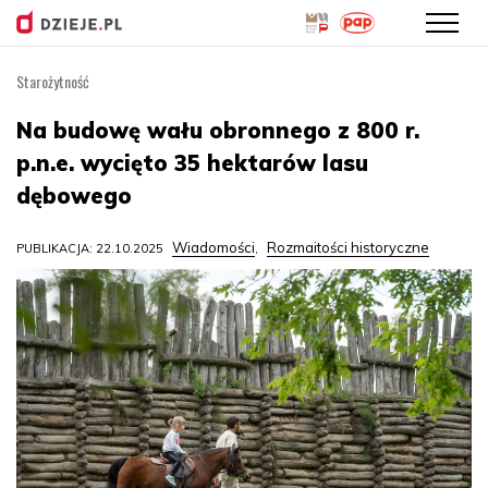
Starożytność
Przejdź
do
Na budowę wału obronnego z 800 r.
treści
p.n.e. wycięto 35 hektarów lasu
dębowego
Wiadomości
Rozmaitości historyczne
PUBLIKACJA: 22.10.2025
,