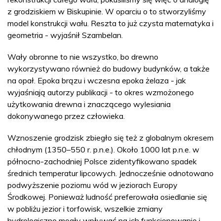
z grodziskiem w Biskupinie. W oparciu o to stworzyliśmy
model konstrukcji wału. Reszta to już czysta matematyka i
geometria - wyjaśnił Szambelan.
Wały obronne to nie wszystko, bo drewno
wykorzystywano również do budowy budynków, a także
na opał. Epoka brązu i wczesna epoka żelaza - jak
wyjaśniają autorzy publikacji - to okres wzmożonego
użytkowania drewna i znaczącego wylesiania
dokonywanego przez człowieka.
Wznoszenie grodzisk zbiegło się też z globalnym okresem
chłodnym (1350–550 r. p.n.e.). Około 1000 lat p.n.e. w
północno-zachodniej Polsce zidentyfikowano spadek
średnich temperatur lipcowych. Jednocześnie odnotowano
podwyższenie poziomu wód w jeziorach Europy
Środkowej. Ponieważ ludność preferowała osiedlanie się
w pobliżu jezior i torfowisk, wszelkie zmiany
hydrologiczne mogły wpływać na ich funkcjonowanie i