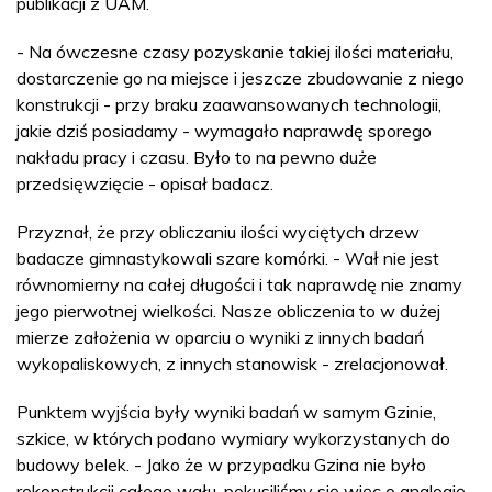
publikacji z UAM.
- Na ówczesne czasy pozyskanie takiej ilości materiału,
dostarczenie go na miejsce i jeszcze zbudowanie z niego
konstrukcji - przy braku zaawansowanych technologii,
jakie dziś posiadamy - wymagało naprawdę sporego
nakładu pracy i czasu. Było to na pewno duże
przedsięwzięcie - opisał badacz.
Przyznał, że przy obliczaniu ilości wyciętych drzew
badacze gimnastykowali szare komórki. - Wał nie jest
równomierny na całej długości i tak naprawdę nie znamy
jego pierwotnej wielkości. Nasze obliczenia to w dużej
mierze założenia w oparciu o wyniki z innych badań
wykopaliskowych, z innych stanowisk - zrelacjonował.
Punktem wyjścia były wyniki badań w samym Gzinie,
szkice, w których podano wymiary wykorzystanych do
budowy belek. - Jako że w przypadku Gzina nie było
rekonstrukcji całego wału, pokusiliśmy się więc o analogię