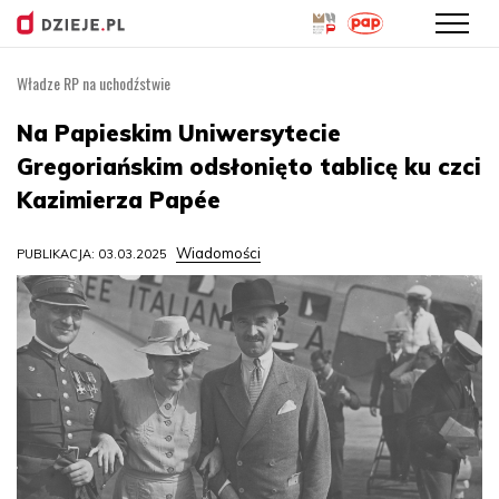
Władze RP na uchodźstwie
Przejdź
do
Na Papieskim Uniwersytecie
treści
Gregoriańskim odsłonięto tablicę ku czci
Kazimierza Papée
Wiadomości
PUBLIKACJA: 03.03.2025