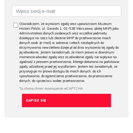
Oświadczam, że wyrażam zgodę oraz upoważniam Muzeum
Historii Polski, ul. Gwardii 1, 01-538 Warszawa, (dalej MHP) jako
Administratora danych osobowych oraz wszelkie podmioty
działające na rzecz lub zlecenie MHP do przetwarzania moich
danych osob. (e-mail) w zakresie i celach niezbędnych do
otrzymywania newslettera dzieje.pl od dnia wyrażenia tej zgody do
jej odwołania. Jestem świadomy/a, że mam prawo w dowolnym
momencie odwołać zgodę oraz że odwołanie zgody nie wpływa na
zgodność z prawem przetwarzania, którego dokonano na podstawie
zgody udzielonej przed jej wycofaniem. Jestem też świadomy/a, że
przysługuje mi prawo dostępu do moich danych, do ich
sprostowania, do ograniczenia przetwarzania, do przenoszenia
danych, do sprzeciwu wobec przetwarzania.