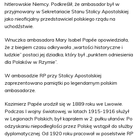
hitlerowskie Niemcy. Podkreślił, że ambasador był w
przyjmowany w Sekretariacie Stanu Stolicy Apostolskiej
jako nieoficjalny przedstawiciel polskiego rządu na
uchodźstwie.
Wnuczka ambasadora Mary Isabel Papée opowiedziała,
że z biegiem czasu odkrywała „wartości historyczne i
ludzkie” postaci jej dziadka, który był „punktem odniesienia
dla Polaków w Rzymie”.
W ambasadzie RP przy Stolicy Apostolskiej
zaprezentowano pamiątki po legendarnym polskim
ambasadorze.
Kazimierz Papée urodził się w 1889 roku we Lwowie.
Podczas I wojny światowej, w latach 1915-1916 służył
w Legionach Polskich, był kapralem w 2. pułku ułanów. Po
odzyskaniu niepodległości przez Polskę wstąpił do służby
dyplomatycznej. Od 1920 roku pracował w poselstwie RP