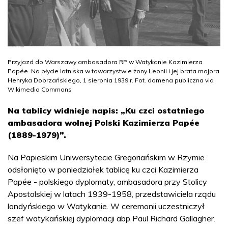
Przyjazd do Warszawy ambasadora RP w Watykanie Kazimierza
Papée. Na płycie lotniska w towarzystwie żony Leonii i jej brata majora
Henryka Dobrzańskiego, 1 sierpnia 1939 r. Fot. domena publiczna via
Wikimedia Commons
Na tablicy widnieje napis: „Ku czci ostatniego
ambasadora wolnej Polski Kazimierza Papée
(1889-1979)”.
Na Papieskim Uniwersytecie Gregoriańskim w Rzymie
odsłonięto w poniedziałek tablicę ku czci Kazimierza
Papée - polskiego dyplomaty, ambasadora przy Stolicy
Apostolskiej w latach 1939-1958, przedstawiciela rządu
londyńskiego w Watykanie. W ceremonii uczestniczył
szef watykańskiej dyplomacji abp Paul Richard Gallagher.