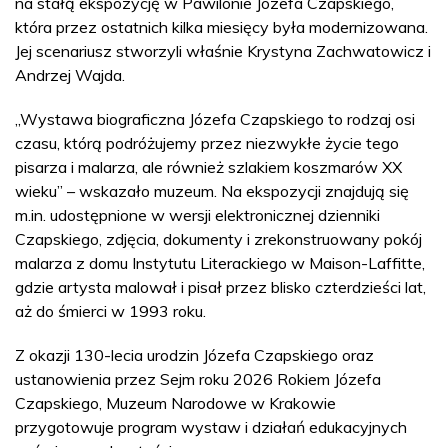
na stałą ekspozycję w Pawilonie Józefa Czapskiego,
która przez ostatnich kilka miesięcy była modernizowana.
Jej scenariusz stworzyli właśnie Krystyna Zachwatowicz i
Andrzej Wajda.
„Wystawa biograficzna Józefa Czapskiego to rodzaj osi
czasu, którą podróżujemy przez niezwykłe życie tego
pisarza i malarza, ale również szlakiem koszmarów XX
wieku” – wskazało muzeum. Na ekspozycji znajdują się
m.in. udostępnione w wersji elektronicznej dzienniki
Czapskiego, zdjęcia, dokumenty i zrekonstruowany pokój
malarza z domu Instytutu Literackiego w Maison-Laffitte,
gdzie artysta malował i pisał przez blisko czterdzieści lat,
aż do śmierci w 1993 roku.
Z okazji 130-lecia urodzin Józefa Czapskiego oraz
ustanowienia przez Sejm roku 2026 Rokiem Józefa
Czapskiego, Muzeum Narodowe w Krakowie
przygotowuje program wystaw i działań edukacyjnych