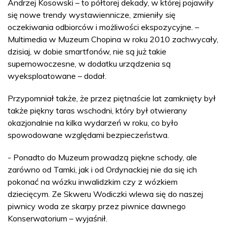
Andrzej Kosowski – to półtorej dekady, w której pojawiły
się nowe trendy wystawiennicze, zmieniły się
oczekiwania odbiorców i możliwości ekspozycyjne. –
Multimedia w Muzeum Chopina w roku 2010 zachwycały,
dzisiaj, w dobie smartfonów, nie są już takie
supernowoczesne, w dodatku urządzenia są
wyeksploatowane – dodał.
Przypomniał także, że przez piętnaście lat zamknięty był
także piękny taras wschodni, który był otwierany
okazjonalnie na kilka wydarzeń w roku, co było
spowodowane względami bezpieczeństwa.
- Ponadto do Muzeum prowadzą piękne schody, ale
zarówno od Tamki, jak i od Ordynackiej nie da się ich
pokonać na wózku inwalidzkim czy z wózkiem
dziecięcym. Ze Skweru Wodiczki wlewa się do naszej
piwnicy woda ze skarpy przez piwnice dawnego
Konserwatorium – wyjaśnił.