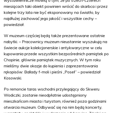
wystawiennicze mówią o tym, że po trzech-czterech
miesiącach taki obiekt powinien wrócić do skarbca i przez
kolejne trzy lata nie być eksponowany na światło, by
najdłużej zachować jego jakość i wszystkie cechy –
powiedział.
W muzeum częściej będą także prezentowane ostatnie
nabytki. – Pracownicy muzeum nieustannie wyszukują na
świecie aukcje kolekcjonerskie i antykwaryczne w celu
kupowania przede wszystkim bezpośrednich pamiątek po
Chopinie, głównie pamiątek muzycznych. W tym roku
mieliśmy dwie okazje do kupienia i zaprezentowania
rękopisów: Ballady f-moli i pieśni „Poseł” – powiedział
Kosowski.
Po remoncie taras wschodni przylegający do Skweru
Wodiczki, zostanie nieodpłatnie udostępniony
mieszkańcom miasta i turystom, również poza godzinami
otwarcia muzeum. Odbywać się na nim będą koncerty,