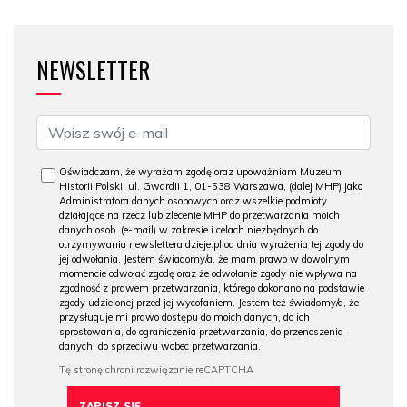
NEWSLETTER
Oświadczam, że wyrażam zgodę oraz upoważniam Muzeum
Historii Polski, ul. Gwardii 1, 01-538 Warszawa, (dalej MHP) jako
Administratora danych osobowych oraz wszelkie podmioty
działające na rzecz lub zlecenie MHP do przetwarzania moich
danych osob. (e-mail) w zakresie i celach niezbędnych do
otrzymywania newslettera dzieje.pl od dnia wyrażenia tej zgody do
jej odwołania. Jestem świadomy/a, że mam prawo w dowolnym
momencie odwołać zgodę oraz że odwołanie zgody nie wpływa na
zgodność z prawem przetwarzania, którego dokonano na podstawie
zgody udzielonej przed jej wycofaniem. Jestem też świadomy/a, że
przysługuje mi prawo dostępu do moich danych, do ich
sprostowania, do ograniczenia przetwarzania, do przenoszenia
danych, do sprzeciwu wobec przetwarzania.