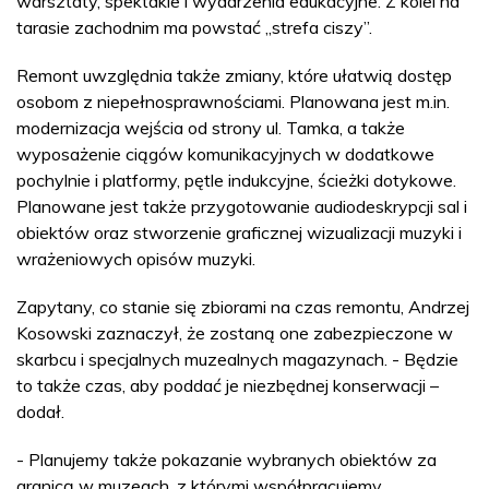
warsztaty, spektakle i wydarzenia edukacyjne. Z kolei na
tarasie zachodnim ma powstać „strefa ciszy”.
Remont uwzględnia także zmiany, które ułatwią dostęp
osobom z niepełnosprawnościami. Planowana jest m.in.
modernizacja wejścia od strony ul. Tamka, a także
wyposażenie ciągów komunikacyjnych w dodatkowe
pochylnie i platformy, pętle indukcyjne, ścieżki dotykowe.
Planowane jest także przygotowanie audiodeskrypcji sal i
obiektów oraz stworzenie graficznej wizualizacji muzyki i
wrażeniowych opisów muzyki.
Zapytany, co stanie się zbiorami na czas remontu, Andrzej
Kosowski zaznaczył, że zostaną one zabezpieczone w
skarbcu i specjalnych muzealnych magazynach. - Będzie
to także czas, aby poddać je niezbędnej konserwacji –
dodał.
- Planujemy także pokazanie wybranych obiektów za
granicą w muzeach, z którymi współpracujemy.