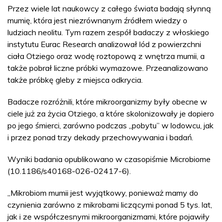
Przez wiele lat naukowcy z całego świata badają słynną
mumię, która jest niezrównanym źródłem wiedzy o
ludziach neolitu. Tym razem zespół badaczy z włoskiego
instytutu Eurac Research analizował lód z powierzchni
ciała Otziego oraz wodę roztopową z wnętrza mumii, a
także pobrał liczne próbki wymazowe. Przeanalizowano
także próbkę gleby z miejsca odkrycia.
Badacze rozróżnili, które mikroorganizmy były obecne w
ciele już za życia Otziego, a które skolonizowały je dopiero
po jego śmierci, zarówno podczas „pobytu” w lodowcu, jak
i przez ponad trzy dekady przechowywania i badań.
Wyniki badania opublikowano w czasopiśmie Microbiome
(10.1186/s40168-026-02417-6).
„Mikrobiom mumii jest wyjątkowy, ponieważ mamy do
czynienia zarówno z mikrobami liczącymi ponad 5 tys. lat,
jak i ze współczesnymi mikroorganizmami, które pojawiły