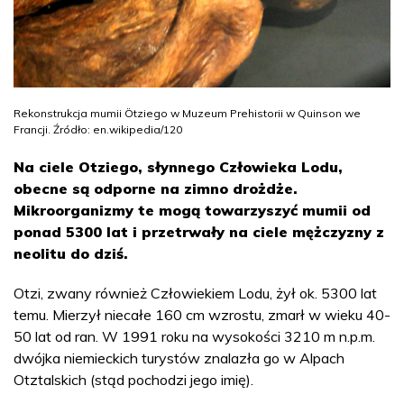
Rekonstrukcja mumii Ötziego w Muzeum Prehistorii w Quinson we
Francji. Źródło: en.wikipedia/120
Na ciele Otziego, słynnego Człowieka Lodu,
obecne są odporne na zimno drożdże.
Mikroorganizmy te mogą towarzyszyć mumii od
ponad 5300 lat i przetrwały na ciele mężczyzny z
neolitu do dziś.
Otzi, zwany również Człowiekiem Lodu, żył ok. 5300 lat
temu. Mierzył niecałe 160 cm wzrostu, zmarł w wieku 40-
50 lat od ran. W 1991 roku na wysokości 3210 m n.p.m.
dwójka niemieckich turystów znalazła go w Alpach
Otztalskich (stąd pochodzi jego imię).