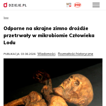
Inne
Przejdź
do
Odporne na skrajne zimno drożdże
treści
przetrwały w mikrobiomie Człowieka
Lodu
Wiadomości
Rozmaitości historyczne
PUBLIKACJA: 03.06.2026
,