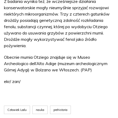
Z badania wynika też, że wcześniejsze działania
konserwatorskie mogły nieumyślnie sprzyjać rozwojowi
niektórych mikroorganizmów. Trzy z czterech gatunków
drożdży posiadają genetyczną zdolność rozkładania
fenolu, substancji czynnej, której po wydobyciu Otziego
używano do usuwania grzybów z powierzchni mumii.
Drożdże mogły wykorzystywać fenol jako źródło
pożywienia.
Obecnie mumia Otziego znajduje się w Museo
Archeologico dell’Alto Adige (muzeum archeologicznym
Górnej Adygi) w Bolzano we Włoszech. (PAP)
ekr/ zan/
Człowiek Lodu
nauka
prehistoria