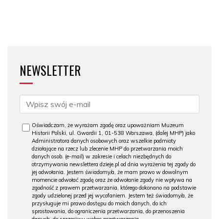
NEWSLETTER
Oświadczam, że wyrażam zgodę oraz upoważniam Muzeum
Historii Polski, ul. Gwardii 1, 01-538 Warszawa, (dalej MHP) jako
Administratora danych osobowych oraz wszelkie podmioty
działające na rzecz lub zlecenie MHP do przetwarzania moich
danych osob. (e-mail) w zakresie i celach niezbędnych do
otrzymywania newslettera dzieje.pl od dnia wyrażenia tej zgody do
jej odwołania. Jestem świadomy/a, że mam prawo w dowolnym
momencie odwołać zgodę oraz że odwołanie zgody nie wpływa na
zgodność z prawem przetwarzania, którego dokonano na podstawie
zgody udzielonej przed jej wycofaniem. Jestem też świadomy/a, że
przysługuje mi prawo dostępu do moich danych, do ich
sprostowania, do ograniczenia przetwarzania, do przenoszenia