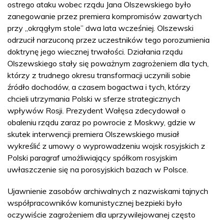
ostrego ataku wobec rządu Jana Olszewskiego było
zanegowanie przez premiera kompromisów zawartych
przy „okrągłym stole” dwa lata wcześniej. Olszewski
odrzucił narzuconą przez uczestników tego porozumienia
doktrynę jego wiecznej trwałości. Działania rządu
Olszewskiego stały się poważnym zagrożeniem dla tych,
którzy z trudnego okresu transformacji uczynili sobie
źródło dochodów, a czasem bogactwa i tych, którzy
chcieli utrzymania Polski w sferze strategicznych
wpływów Rosji. Prezydent Wałęsa zdecydował o
obaleniu rządu zaraz po powrocie z Moskwy, gdzie w
skutek interwencji premiera Olszewskiego musiał
wykreślić z umowy o wyprowadzeniu wojsk rosyjskich z
Polski paragraf umożliwiający spółkom rosyjskim
uwłaszczenie się na porosyjskich bazach w Polsce.
Ujawnienie zasobów archiwalnych z nazwiskami tajnych
współpracowników komunistycznej bezpieki było
oczywiście zagrożeniem dla uprzywilejowanej często