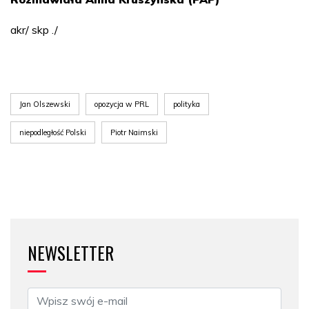
akr/ skp ./
Jan Olszewski
opozycja w PRL
polityka
niepodległość Polski
Piotr Naimski
NEWSLETTER