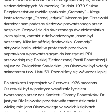
siedemdziesiątych. W rocznicę Grudnia 1970 Służba
Bezpieczeństwa rozbiła spotkanie „Gromady” – Kręgu
Instruktorskiego „Czarnej Jedynki”. Mecenas Jan Olszewski
doradzał nam podczas śledztwa prowadzonego przez
bezpiekę. Oczywiście dla ówczesnego dwudziestolatka,
jakim byłem, kontakt z doświadczonym Janem był
bezcenny. Kilka lat później środowisko „Gromady”
aktywnie brało udział w protestach przeciwko
poprawkom wprowadzającym do konstytucji PRL
przewodnią rolę Polskiej Zjednoczonej Partii Robotniczej i
sojusz ze Związkiem Sowieckim. Jan Olszewski był wtedy
animatorem tzw. Listu 59. Poznaliśmy się wówczas lepiej.
Po strajkach i represjach w Czerwcu 1976 mecenas
Olszewski był w praktyce współzałożycielem
tworzonego przez nas Komitetu Obrony Robotników. Dr
Justyna Błażejowska przedstawiła tamte działania i
wielką rolę Jana Olszewskiego w swoich książkach