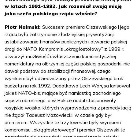
w latach 1991–1992. Jak rozumiał swoją misję
jako szefa polskiego rządu właśnie?
Piotr Naimski:
Sukcesem premiera Olszewskiego i jego
rządu było zatrzymanie złodziejskiej prywatyzacji,
ustabilizowanie finansów publicznych i otwarcie polskiej
drogi do NATO. Kompromis „okrągłostołowy” z 1989 r.
otworzył możliwość uwłaszczenia komunistycznej
nomenklatury na olbrzymiej części polskiej gospodarki, nie
dawał podstaw do stabilizacji finansowej, czego
wynikiem był odziedziczony przez Olszewskiego brak
budżetu na rok 1992. Dodatkowo Lech Wałęsa lansował
jakieś NATO-bis, mające być namiastką zachodniego
sojuszu obronnego, a w Polsce nadal stacjonowały
rosyjskie wojska, których wyprowadzenia z premedytacją
nie żądał Tadeusz Mazowiecki, w czasie gdy był
premierem. Wszystkie te trzy kwestie były wynikiem
kompromisu „okrągłostołowego” i premier Olszewski te
zagrożenia dla gospodarki oraz ograniczenia polskiej