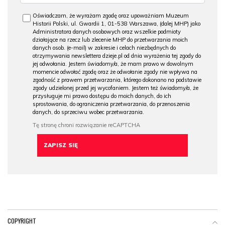
Oświadczam, że wyrażam zgodę oraz upoważniam Muzeum
Historii Polski, ul. Gwardii 1, 01-538 Warszawa, (dalej MHP) jako
Administratora danych osobowych oraz wszelkie podmioty
działające na rzecz lub zlecenie MHP do przetwarzania moich
danych osob. (e-mail) w zakresie i celach niezbędnych do
otrzymywania newslettera dzieje.pl od dnia wyrażenia tej zgody do
jej odwołania. Jestem świadomy/a, że mam prawo w dowolnym
momencie odwołać zgodę oraz że odwołanie zgody nie wpływa na
zgodność z prawem przetwarzania, którego dokonano na podstawie
zgody udzielonej przed jej wycofaniem. Jestem też świadomy/a, że
przysługuje mi prawo dostępu do moich danych, do ich
sprostowania, do ograniczenia przetwarzania, do przenoszenia
danych, do sprzeciwu wobec przetwarzania.
COPYRIGHT