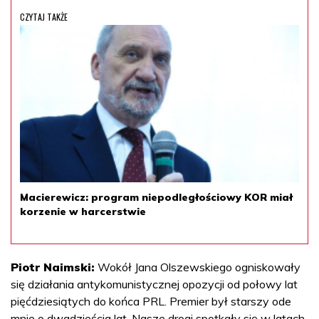
CZYTAJ TAKŻE
Macierewicz: program niepodległościowy KOR miał
korzenie w harcerstwie
Piotr Naimski:
Wokół Jana Olszewskiego ogniskowały
się działania antykomunistycznej opozycji od połowy lat
pięćdziesiątych do końca PRL. Premier był starszy ode
mnie o dwadzieścia lat. Nasze drogi spotkały się w latach