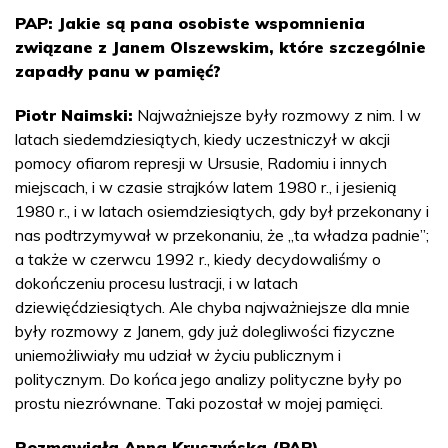
PAP: Jakie są pana osobiste wspomnienia
związane z Janem Olszewskim, które szczególnie
zapadły panu w pamięć?
Piotr Naimski:
Najważniejsze były rozmowy z nim. I w
latach siedemdziesiątych, kiedy uczestniczył w akcji
pomocy ofiarom represji w Ursusie, Radomiu i innych
miejscach, i w czasie strajków latem 1980 r., i jesienią
1980 r., i w latach osiemdziesiątych, gdy był przekonany i
nas podtrzymywał w przekonaniu, że „ta władza padnie”;
a także w czerwcu 1992 r., kiedy decydowaliśmy o
dokończeniu procesu lustracji, i w latach
dziewięćdziesiątych. Ale chyba najważniejsze dla mnie
były rozmowy z Janem, gdy już dolegliwości fizyczne
uniemożliwiały mu udział w życiu publicznym i
politycznym. Do końca jego analizy polityczne były po
prostu niezrównane. Taki pozostał w mojej pamięci.
Rozmawiała Anna Kruszyńska (PAP)