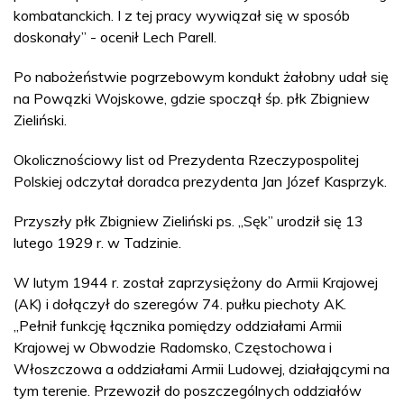
kombatanckich. I z tej pracy wywiązał się w sposób
doskonały” - ocenił Lech Parell.
Po nabożeństwie pogrzebowym kondukt żałobny udał się
na Powązki Wojskowe, gdzie spoczął śp. płk Zbigniew
Zieliński.
Okolicznościowy list od Prezydenta Rzeczypospolitej
Polskiej odczytał doradca prezydenta Jan Józef Kasprzyk.
Przyszły płk Zbigniew Zieliński ps. „Sęk” urodził się 13
lutego 1929 r. w Tadzinie.
W lutym 1944 r. został zaprzysiężony do Armii Krajowej
(AK) i dołączył do szeregów 74. pułku piechoty AK.
„Pełnił funkcję łącznika pomiędzy oddziałami Armii
Krajowej w Obwodzie Radomsko, Częstochowa i
Włoszczowa a oddziałami Armii Ludowej, działającymi na
tym terenie. Przewoził do poszczególnych oddziałów