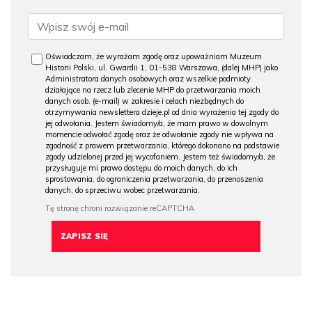
Oświadczam, że wyrażam zgodę oraz upoważniam Muzeum
Historii Polski, ul. Gwardii 1, 01-538 Warszawa, (dalej MHP) jako
Administratora danych osobowych oraz wszelkie podmioty
działające na rzecz lub zlecenie MHP do przetwarzania moich
danych osob. (e-mail) w zakresie i celach niezbędnych do
otrzymywania newslettera dzieje.pl od dnia wyrażenia tej zgody do
jej odwołania. Jestem świadomy/a, że mam prawo w dowolnym
momencie odwołać zgodę oraz że odwołanie zgody nie wpływa na
zgodność z prawem przetwarzania, którego dokonano na podstawie
zgody udzielonej przed jej wycofaniem. Jestem też świadomy/a, że
przysługuje mi prawo dostępu do moich danych, do ich
sprostowania, do ograniczenia przetwarzania, do przenoszenia
danych, do sprzeciwu wobec przetwarzania.