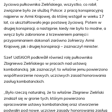
życiowa pułkownika Zielińskiego, wszystko, co robił,
związane było ze służbą Polsce: z pracą konspiracyjną
najpierw w Armii Krajowej, do której wstąpił w wieku 17
lat, co ukształtowało jego postawę życiową. Potem w
drugiej konspiracji, a następnie, kiedy nie było to modne, a
wręcz było zabronione z krzewieniem pamięci i
przypominaniem dokonań zarówno żołnierzy Armii
Krajowej, jak i drugiej konspiracji – zaznaczył minister.
Szef UdSKiOR podkreślił również rolę pułkownika
Zbigniewa Zielińskiego w pracach nad ustawą
kombatancką. Jak zaznaczył, to właśnie jemu powierzono
współtworzenie nowych, uczciwych zasad honorowania
zasług kombatanckich.
„Było rzeczą naturalną, że to właśnie Zbigniew Zieliński
znalazł się w gronie tych, którym powierzono
opracowanie ustawy kombatanckiej oraz stworzenie
podwalin pod nowe, uczciwe zasady honorowania zasług