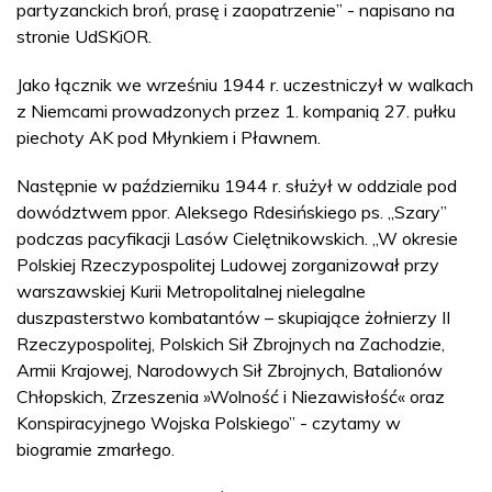
partyzanckich broń, prasę i zaopatrzenie” - napisano na
stronie UdSKiOR.
Jako łącznik we wrześniu 1944 r. uczestniczył w walkach
z Niemcami prowadzonych przez 1. kompanią 27. pułku
piechoty AK pod Młynkiem i Pławnem.
Następnie w październiku 1944 r. służył w oddziale pod
dowództwem ppor. Aleksego Rdesińskiego ps. „Szary”
podczas pacyfikacji Lasów Cielętnikowskich. „W okresie
Polskiej Rzeczypospolitej Ludowej zorganizował przy
warszawskiej Kurii Metropolitalnej nielegalne
duszpasterstwo kombatantów – skupiające żołnierzy II
Rzeczypospolitej, Polskich Sił Zbrojnych na Zachodzie,
Armii Krajowej, Narodowych Sił Zbrojnych, Batalionów
Chłopskich, Zrzeszenia »Wolność i Niezawisłość« oraz
Konspiracyjnego Wojska Polskiego” - czytamy w
biogramie zmarłego.