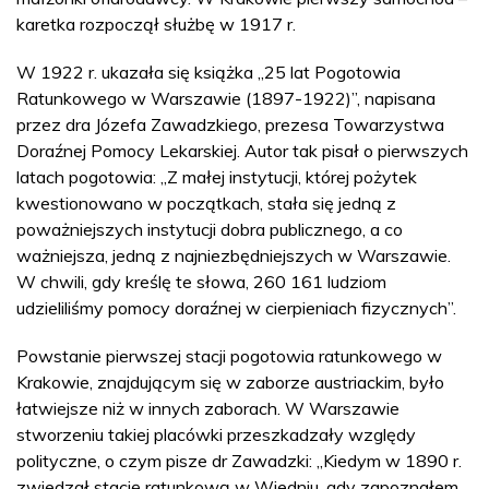
karetka rozpoczął służbę w 1917 r.
W 1922 r. ukazała się książka „25 lat Pogotowia
Ratunkowego w Warszawie (1897-1922)”, napisana
przez dra Józefa Zawadzkiego, prezesa Towarzystwa
Doraźnej Pomocy Lekarskiej. Autor tak pisał o pierwszych
latach pogotowia: „Z małej instytucji, której pożytek
kwestionowano w początkach, stała się jedną z
poważniejszych instytucji dobra publicznego, a co
ważniejsza, jedną z najniezbędniejszych w Warszawie.
W chwili, gdy kreślę te słowa, 260 161 ludziom
udzieliliśmy pomocy doraźnej w cierpieniach fizycznych”.
Powstanie pierwszej stacji pogotowia ratunkowego w
Krakowie, znajdującym się w zaborze austriackim, było
łatwiejsze niż w innych zaborach. W Warszawie
stworzeniu takiej placówki przeszkadzały względy
polityczne, o czym pisze dr Zawadzki: „Kiedym w 1890 r.
zwiedzał stację ratunkową w Wiedniu, gdy zapoznałem