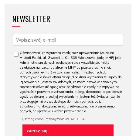
NEWSLETTER
Oświadczam, że wyrażam zgodę oraz upoważniam Muzeum
Historii Polski, ul. Gwardii 1, 01-538 Warszawa, (dalej MHP) jako
Administratora danych osobowych oraz wszelkie podmioty
działające na rzecz lub zlecenie MHP do przetwarzania moich
danych osob. (e-mail) w zakresie i celach niezbędnych do
otrzymywania newslettera dzieje.pl od dnia wyrażenia tej zgody do
jej odwołania. Jestem świadomy/a, że mam prawo w dowolnym
momencie odwołać zgodę oraz że odwołanie zgody nie wpływa na
zgodność z prawem przetwarzania, którego dokonano na podstawie
zgody udzielonej przed jej wycofaniem. Jestem też świadomy/a, że
przysługuje mi prawo dostępu do moich danych, do ich
sprostowania, do ograniczenia przetwarzania, do przenoszenia
danych, do sprzeciwu wobec przetwarzania.