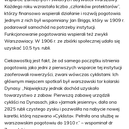
Każdego roku wzrastała liczba „członków protektorów”,
którzy finansowo wspierali działanie i rozwój pogotowia.
Jednym z nich był wspomniany Jan Briggs, który w 1909 r.
podarował samochód na potrzeby instytucji.
Funkcjonowanie pogotowania wspierali też zwykli
Warszawiacy. W 1906 r. ze zbiórki społecznej udało się
uzyskać 10,5 tys. rubli.
Ciekawostką jest fakt, że od samego początku istnienia
pogotowia, jako jedni z pierwszych wsparcie tej instytucji
zaoferowali rowerzyści, zwani wówczas cyklistami. Ich
głównym miejscem spotkań był warszawski tor kolarski
Dynasy. „Największy jednak dochód uzyskało
towarzystwo z zabaw. Pierwszą zabawę urządzili
cykliści na Dynasach, jako »Jarmark jesienny«, dała ona
2825 rubli czystego zysku i pozwoliła na nabycie nowej
karetki, którą nazwano »Cyklista«. Pełniła ona służbę w
warszawskim pogotowiu do 1910 r.” – wspominał dr