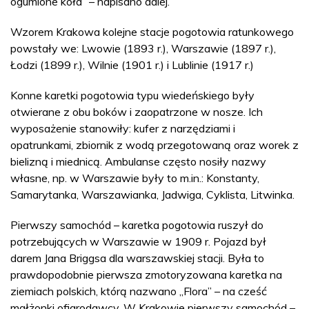
ogumione koła” – napisano dalej.
Wzorem Krakowa kolejne stacje pogotowia ratunkowego
powstały we: Lwowie (1893 r.), Warszawie (1897 r.),
Łodzi (1899 r.), Wilnie (1901 r.) i Lublinie (1917 r.)
Konne karetki pogotowia typu wiedeńskiego były
otwierane z obu boków i zaopatrzone w nosze. Ich
wyposażenie stanowiły: kufer z narzędziami i
opatrunkami, zbiornik z wodą przegotowaną oraz worek z
bielizną i miednicą. Ambulanse często nosiły nazwy
własne, np. w Warszawie były to m.in.: Konstanty,
Samarytanka, Warszawianka, Jadwiga, Cyklista, Litwinka.
Pierwszy samochód – karetka pogotowia ruszył do
potrzebujących w Warszawie w 1909 r. Pojazd był
darem Jana Briggsa dla warszawskiej stacji. Była to
prawdopodobnie pierwsza zmotoryzowana karetka na
ziemiach polskich, którą nazwano „Flora” – na cześć
małżonki ofiarodawcy. W Krakowie pierwszy samochód –