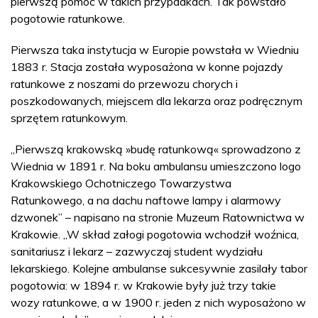
pierwszą pomoc w takich przypadkach. Tak powstało
pogotowie ratunkowe.
Pierwsza taka instytucja w Europie powstała w Wiedniu
1883 r. Stacja została wyposażona w konne pojazdy
ratunkowe z noszami do przewozu chorych i
poszkodowanych, miejscem dla lekarza oraz podręcznym
sprzętem ratunkowym.
„Pierwszą krakowską »budę ratunkową« sprowadzono z
Wiednia w 1891 r. Na boku ambulansu umieszczono logo
Krakowskiego Ochotniczego Towarzystwa
Ratunkowego, a na dachu naftowe lampy i alarmowy
dzwonek” – napisano na stronie Muzeum Ratownictwa w
Krakowie. „W skład załogi pogotowia wchodził woźnica,
sanitariusz i lekarz – zazwyczaj student wydziału
lekarskiego. Kolejne ambulanse sukcesywnie zasilały tabor
pogotowia: w 1894 r. w Krakowie były już trzy takie
wozy ratunkowe, a w 1900 r. jeden z nich wyposażono w