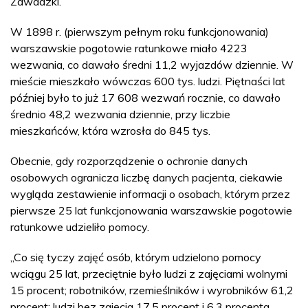
Zawadzki.
W 1898 r. (pierwszym pełnym roku funkcjonowania)
warszawskie pogotowie ratunkowe miało 4223
wezwania, co dawało średni 11,2 wyjazdów dziennie. W
mieście mieszkało wówczas 600 tys. ludzi. Piętnaści lat
później było to już 17 608 wezwań rocznie, co dawało
średnio 48,2 wezwania dziennie, przy liczbie
mieszkańców, która wzrosła do 845 tys.
Obecnie, gdy rozporządzenie o ochronie danych
osobowych ogranicza liczbę danych pacjenta, ciekawie
wygląda zestawienie informacji o osobach, którym przez
pierwsze 25 lat funkcjonowania warszawskie pogotowie
ratunkowe udzieliło pomocy.
„Co się tyczy zajęć osób, którym udzielono pomocy
wciągu 25 lat, przeciętnie było ludzi z zajęciami wolnymi
15 procent; robotników, rzemieślników i wyrobników 61,2
procent; ludzi bez zajęcia 17,5 procent i 6,3 procenta