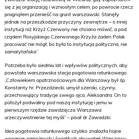
się z jej organizacją i wzniosłym celem, po powrocie rzecz
pragnąłem przenieść na grunt warszawski. Stanęły
jednak na przeszkodzie przyczyny zewnętrze – o innej
instytucji niż Krzyż Czerwony nie chciano mówić, a pod
rządem Rosyjskiego Czerwonego Krzyża żaden Polak
pracować nie mógł, bo była to instytucja polityczna, nie
samarytańska”.
Potrzeba było siedmiu lat i wpływów politycznych, aby
powstała warszawska stacja pogotowia ratunkowego.
„Człowiekiem opatrznościowym dla Warszawy był śp.
Konstanty hr. Przezdziecki, umysł szeroki, czynny,
przechowujący tradycje swego ojca, Aleksandra. On to
położył podwaliny pod naszą instytucję i jemu w
pierwszym rzędzie zawdzięcza Warszawa
urzeczywistnienie tej myśli” – pisał dr Zawadzki.
Idea pogotowia ratunkowego szybko znalazła hojne
wsparcie zamożnych i światłych obywateli Warszawy.