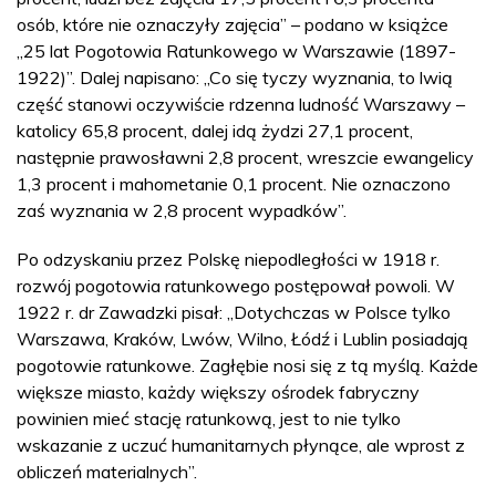
osób, które nie oznaczyły zajęcia” – podano w książce
„25 lat Pogotowia Ratunkowego w Warszawie (1897-
1922)”. Dalej napisano: „Co się tyczy wyznania, to lwią
część stanowi oczywiście rdzenna ludność Warszawy –
katolicy 65,8 procent, dalej idą żydzi 27,1 procent,
następnie prawosławni 2,8 procent, wreszcie ewangelicy
1,3 procent i mahometanie 0,1 procent. Nie oznaczono
zaś wyznania w 2,8 procent wypadków”.
Po odzyskaniu przez Polskę niepodległości w 1918 r.
rozwój pogotowia ratunkowego postępował powoli. W
1922 r. dr Zawadzki pisał: „Dotychczas w Polsce tylko
Warszawa, Kraków, Lwów, Wilno, Łódź i Lublin posiadają
pogotowie ratunkowe. Zagłębie nosi się z tą myślą. Każde
większe miasto, każdy większy ośrodek fabryczny
powinien mieć stację ratunkową, jest to nie tylko
wskazanie z uczuć humanitarnych płynące, ale wprost z
obliczeń materialnych”.