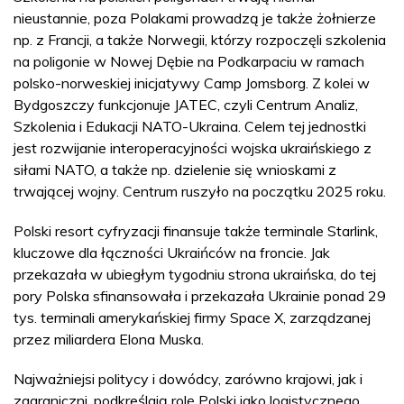
nieustannie, poza Polakami prowadzą je także żołnierze
np. z Francji, a także Norwegii, którzy rozpoczęli szkolenia
na poligonie w Nowej Dębie na Podkarpaciu w ramach
polsko-norweskiej inicjatywy Camp Jomsborg. Z kolei w
Bydgoszczy funkcjonuje JATEC, czyli Centrum Analiz,
Szkolenia i Edukacji NATO-Ukraina. Celem tej jednostki
jest rozwijanie interoperacyjności wojska ukraińskiego z
siłami NATO, a także np. dzielenie się wnioskami z
trwającej wojny. Centrum ruszyło na początku 2025 roku.
Polski resort cyfryzacji finansuje także terminale Starlink,
kluczowe dla łączności Ukraińców na froncie. Jak
przekazała w ubiegłym tygodniu strona ukraińska, do tej
pory Polska sfinansowała i przekazała Ukrainie ponad 29
tys. terminali amerykańskiej firmy Space X, zarządzanej
przez miliardera Elona Muska.
Najważniejsi politycy i dowódcy, zarówno krajowi, jak i
zagraniczni, podkreślają rolę Polski jako logistycznego