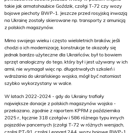
takie jak armatohaubice Goździk, czołgi T-72 czy wozy
bojowe piechoty BWP-1. Jeszcze przed rosyjską inwazją
na Ukrainę zostały skierowane np. transporty z amunicją
z polskich magazynów.
Mimo swojego wieku i często wieloletnich braków, jeśli
chodzi o ich modernizację, konstrukcje te okazały się
jednak bardzo użyteczne dla Ukraińców, był to bowiem
sprzęt analogiczny do tego, który był i jest używany w ich
armii, nie wymagał więc np. długotrwałych szkoleń i
wdrażania do ukraińskiego wojska, mógł być natomiast
szybko wykorzystany w walce.
W latach 2022-2024 - gdy do Ukrainy trafiały
największe donacje z polskich magazynów wojska -
przekazano, zgodnie z raportem KPRM z października
2025 r., łącznie 318 czołgów i 586 różnego typu innych
pojazdów pancernych (czołgi T-72 w różnych wersjach,
czołgi PT-91, czołgi Leopard 2A4, wozy bojowe BWP-1,