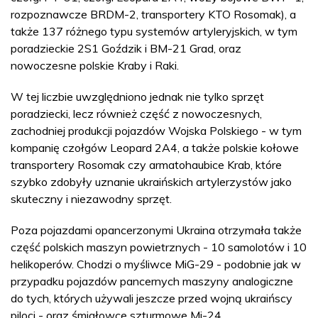
rozpoznawcze BRDM-2, transportery KTO Rosomak), a
także 137 różnego typu systemów artyleryjskich, w tym
poradzieckie 2S1 Goździk i BM-21 Grad, oraz
nowoczesne polskie Kraby i Raki.
W tej liczbie uwzględniono jednak nie tylko sprzęt
poradziecki, lecz również część z nowoczesnych,
zachodniej produkcji pojazdów Wojska Polskiego - w tym
kompanię czołgów Leopard 2A4, a także polskie kołowe
transportery Rosomak czy armatohaubice Krab, które
szybko zdobyły uznanie ukraińskich artylerzystów jako
skuteczny i niezawodny sprzęt.
Poza pojazdami opancerzonymi Ukraina otrzymała także
część polskich maszyn powietrznych - 10 samolotów i 10
helikoperów. Chodzi o myśliwce MiG-29 - podobnie jak w
przypadku pojazdów pancernych maszyny analogiczne
do tych, których używali jeszcze przed wojną ukraińscy
piloci - oraz śmigłowce szturmowe Mi-24.