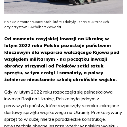
Polskie armatohaubice Krab, które zdobyły uznanie ukraińskich
artylerzystów. PAP/Albert Zawada
Od momentu rosyjskiej inwazji na Ukrainę w
lutym 2022 roku Polska pozostaje państwem
kluczowym dla wsparcia walczącego Kijowa pod
względem militarnym - na początku inwazji
obrońcy otrzymali od Polaków setki sztuk
sprzętu, w tym czołgi i samoloty, a polscy
żołnierze nieustannie szkolą ukraińskie wojsko.
Gdy w lutym 2022 roku rozpoczęła się pełnoskalowa
inwazja Rosji na Ukrainę, Polska była jednym z
pierwszych państw, które rozpoczęły szeroko zakrojone
dostawy sprzętu wojskowego na Ukrainę. Przekazywany
sprzęt to w dużej mierze poradzieckie konstrukcje,
powszechnie obecne jeszcze wtedy w polskim wojsku -