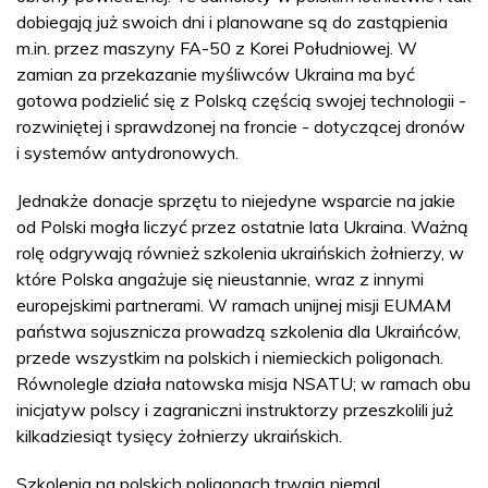
dobiegają już swoich dni i planowane są do zastąpienia
m.in. przez maszyny FA-50 z Korei Południowej. W
zamian za przekazanie myśliwców Ukraina ma być
gotowa podzielić się z Polską częścią swojej technologii -
rozwiniętej i sprawdzonej na froncie - dotyczącej dronów
i systemów antydronowych.
Jednakże donacje sprzętu to niejedyne wsparcie na jakie
od Polski mogła liczyć przez ostatnie lata Ukraina. Ważną
rolę odgrywają również szkolenia ukraińskich żołnierzy, w
które Polska angażuje się nieustannie, wraz z innymi
europejskimi partnerami. W ramach unijnej misji EUMAM
państwa sojusznicza prowadzą szkolenia dla Ukraińców,
przede wszystkim na polskich i niemieckich poligonach.
Równolegle działa natowska misja NSATU; w ramach obu
inicjatyw polscy i zagraniczni instruktorzy przeszkolili już
kilkadziesiąt tysięcy żołnierzy ukraińskich.
Szkolenia na polskich poligonach trwają niemal