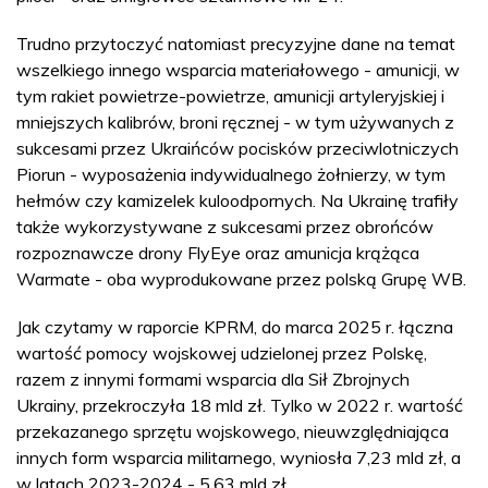
Trudno przytoczyć natomiast precyzyjne dane na temat
wszelkiego innego wsparcia materiałowego - amunicji, w
tym rakiet powietrze-powietrze, amunicji artyleryjskiej i
mniejszych kalibrów, broni ręcznej - w tym używanych z
sukcesami przez Ukraińców pocisków przeciwlotniczych
Piorun - wyposażenia indywidualnego żołnierzy, w tym
hełmów czy kamizelek kuloodpornych. Na Ukrainę trafiły
także wykorzystywane z sukcesami przez obrońców
rozpoznawcze drony FlyEye oraz amunicja krążąca
Warmate - oba wyprodukowane przez polską Grupę WB.
Jak czytamy w raporcie KPRM, do marca 2025 r. łączna
wartość pomocy wojskowej udzielonej przez Polskę,
razem z innymi formami wsparcia dla Sił Zbrojnych
Ukrainy, przekroczyła 18 mld zł. Tylko w 2022 r. wartość
przekazanego sprzętu wojskowego, nieuwzględniająca
innych form wsparcia militarnego, wyniosła 7,23 mld zł, a
w latach 2023-2024 - 5,63 mld zł.