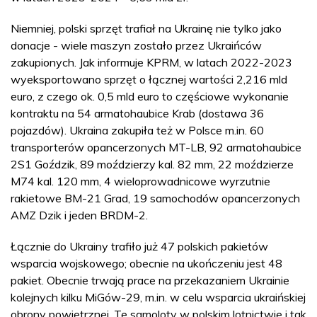
Niemniej, polski sprzęt trafiał na Ukrainę nie tylko jako
donacje - wiele maszyn zostało przez Ukraińców
zakupionych. Jak informuje KPRM, w latach 2022-2023
wyeksportowano sprzęt o łącznej wartości 2,216 mld
euro, z czego ok. 0,5 mld euro to częściowe wykonanie
kontraktu na 54 armatohaubice Krab (dostawa 36
pojazdów). Ukraina zakupiła też w Polsce m.in. 60
transporterów opancerzonych MT-LB, 92 armatohaubice
2S1 Goździk, 89 moździerzy kal. 82 mm, 22 moździerze
M74 kal. 120 mm, 4 wieloprowadnicowe wyrzutnie
rakietowe BM-21 Grad, 19 samochodów opancerzonych
AMZ Dzik i jeden BRDM-2.
Łącznie do Ukrainy trafiło już 47 polskich pakietów
wsparcia wojskowego; obecnie na ukończeniu jest 48
pakiet. Obecnie trwają prace na przekazaniem Ukrainie
kolejnych kilku MiGów-29, m.in. w celu wsparcia ukraińskiej
obrony powietrznej. Te samoloty w polskim lotnictwie i tak