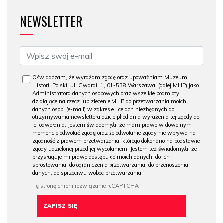
NEWSLETTER
Oświadczam, że wyrażam zgodę oraz upoważniam Muzeum
Historii Polski, ul. Gwardii 1, 01-538 Warszawa, (dalej MHP) jako
Administratora danych osobowych oraz wszelkie podmioty
działające na rzecz lub zlecenie MHP do przetwarzania moich
danych osob. (e-mail) w zakresie i celach niezbędnych do
otrzymywania newslettera dzieje.pl od dnia wyrażenia tej zgody do
jej odwołania. Jestem świadomy/a, że mam prawo w dowolnym
momencie odwołać zgodę oraz że odwołanie zgody nie wpływa na
zgodność z prawem przetwarzania, którego dokonano na podstawie
zgody udzielonej przed jej wycofaniem. Jestem też świadomy/a, że
przysługuje mi prawo dostępu do moich danych, do ich
sprostowania, do ograniczenia przetwarzania, do przenoszenia
danych, do sprzeciwu wobec przetwarzania.