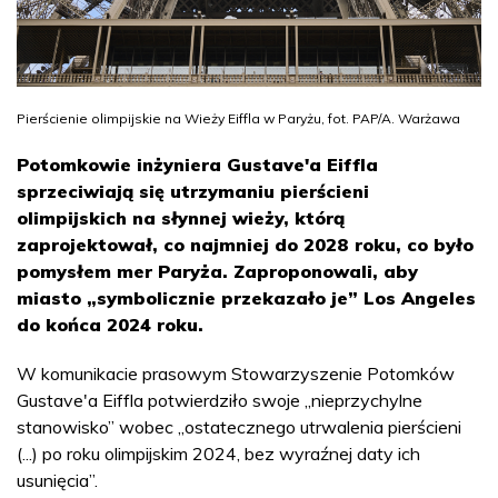
Pierścienie olimpijskie na Wieży Eiffla w Paryżu, fot. PAP/A. Warżawa
Potomkowie inżyniera Gustave'a Eiffla
sprzeciwiają się utrzymaniu pierścieni
olimpijskich na słynnej wieży, którą
zaprojektował, co najmniej do 2028 roku, co było
pomysłem mer Paryża. Zaproponowali, aby
miasto „symbolicznie przekazało je” Los Angeles
do końca 2024 roku.
W komunikacie prasowym Stowarzyszenie Potomków
Gustave'a Eiffla potwierdziło swoje „nieprzychylne
stanowisko” wobec „ostatecznego utrwalenia pierścieni
(...) po roku olimpijskim 2024, bez wyraźnej daty ich
usunięcia”.