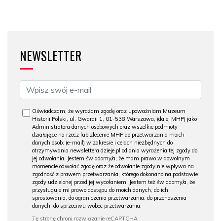
NEWSLETTER
Oświadczam, że wyrażam zgodę oraz upoważniam Muzeum
Historii Polski, ul. Gwardii 1, 01-538 Warszawa, (dalej MHP) jako
Administratora danych osobowych oraz wszelkie podmioty
działające na rzecz lub zlecenie MHP do przetwarzania moich
danych osob. (e-mail) w zakresie i celach niezbędnych do
otrzymywania newslettera dzieje.pl od dnia wyrażenia tej zgody do
jej odwołania. Jestem świadomy/a, że mam prawo w dowolnym
momencie odwołać zgodę oraz że odwołanie zgody nie wpływa na
zgodność z prawem przetwarzania, którego dokonano na podstawie
zgody udzielonej przed jej wycofaniem. Jestem też świadomy/a, że
przysługuje mi prawo dostępu do moich danych, do ich
sprostowania, do ograniczenia przetwarzania, do przenoszenia
danych, do sprzeciwu wobec przetwarzania.