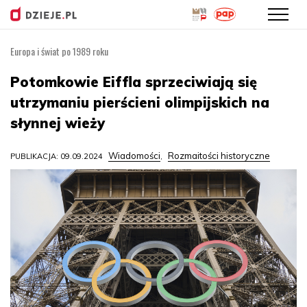
Europa i świat po 1989 roku
Przejdź
do
Potomkowie Eiffla sprzeciwiają się
treści
utrzymaniu pierścieni olimpijskich na
słynnej wieży
Wiadomości
Rozmaitości historyczne
PUBLIKACJA: 09.09.2024
,