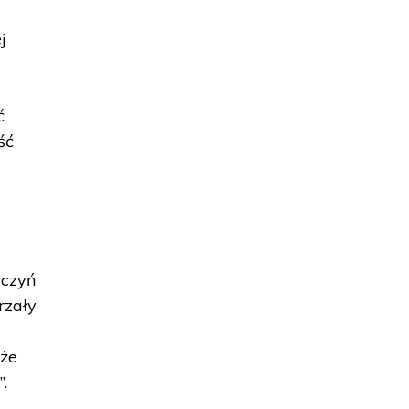
j
ć
ść
aczyń
rzały
 że
.