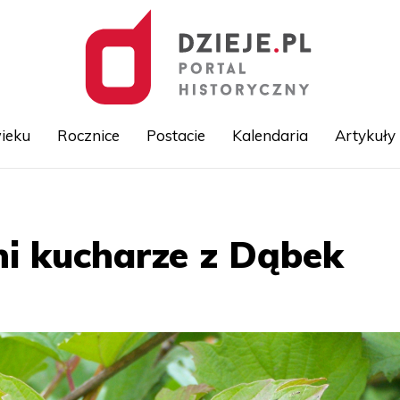
ieku
Rocznice
Postacie
Kalendaria
Artykuły
Przejdź
do
treści
ni kucharze z Dąbek