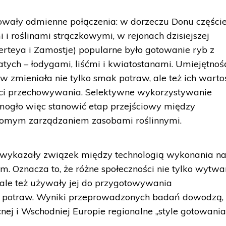
wały odmienne połączenia: w dorzeczu Donu częście
 i roślinami strączkowymi, w rejonach dzisiejszej
Serteya i Zamostje) popularne było gotowanie ryb z
ych – łodygami, liśćmi i kwiatostanami. Umiejętnoś
w zmieniała nie tylko smak potraw, ale też ich warto
ści przechowywania. Selektywne wykorzystywanie
i mogło więc stanowić etap przejściowy między
domym zarządzaniem zasobami roślinnymi.
 wykazały związek między technologią wykonania n
m. Oznacza to, że różne społeczności nie tylko wytwa
ale też używały jej do przygotowywania
ie potraw. Wyniki przeprowadzonych badań dowodzą,
cnej i Wschodniej Europie regionalne „style gotowania”