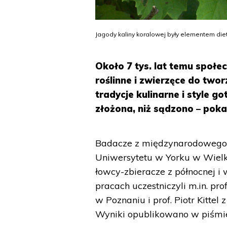
Jagody kaliny koralowej były elementem diet
Około 7 tys. lat temu społe
roślinne i zwierzęce do twor
tradycje kulinarne i style g
złożona, niż sądzono – poka
Badacze z międzynarodowego z
Uniwersytetu w Yorku w Wielkie
łowcy-zbieracze z północnej i 
pracach uczestniczyli m.in. pro
w Poznaniu i prof. Piotr Kitte
Wyniki opublikowano w piśmie