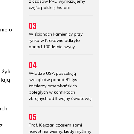
z czasów PRL, wymazujemy
część polskiej historii
03
nie o
W ścianach kamienicy przy
rynku w Krakowie odkryto
ponad 100-letnie szyny
04
 żyli
Władze USA poszukują
lają
szczątków ponad 81 tys.
żołnierzy amerykańskich
poległych w konfliktach
zbrojnych od II wojny światowej
ach
05
az
Prof. Klęczar: czasem sami
nawet nie wiemy, kiedy myślimy