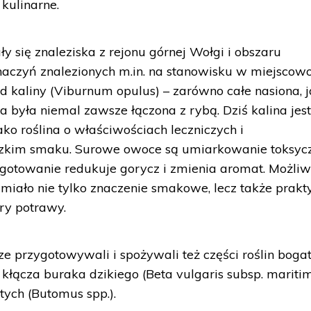
kulinarne.
ły się znaleziska z rejonu górnej Wołgi i obszaru
aczyń znalezionych m.in. na stanowisku w miejscowo
 kaliny (Viburnum opulus) – zarówno całe nasiona, j
na była niemal zawsze łączona z rybą. Dziś kalina jes
ko roślina o właściwościach leczniczych i
rzkim smaku. Surowe owoce są umiarkowanie toksycz
gotowanie redukuje gorycz i zmienia aromat. Możli
ą miało nie tylko znaczenie smakowe, lecz także prakt
ry potrawy.
 przygotowywali i spożywali też części roślin boga
i kłącza buraka dzikiego (Beta vulgaris subsp. mariti
tych (Butomus spp.).