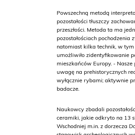
Powszechną metodą interpreto
pozostałości tłuszczy zachowa
przeszłości. Metoda ta ma jed
pozostałościach pochodzenia 
natomiast kilka technik, w ty
umożliwiło zidentyfikowanie p
mieszkańców Europy. - Nasze 
uwagę na prehistorycznych rec
wyłącznie rybami; aktywnie pr
badacze.
Naukowcy zbadali pozostałośc
ceramiki, jakie odkryto na 13
Wschodniej m.in. z dorzecza D
stanowisk archeologicznych wo