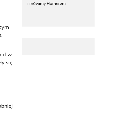
i mówimy Homerem
ącym
.
mal w
ły się
obniej