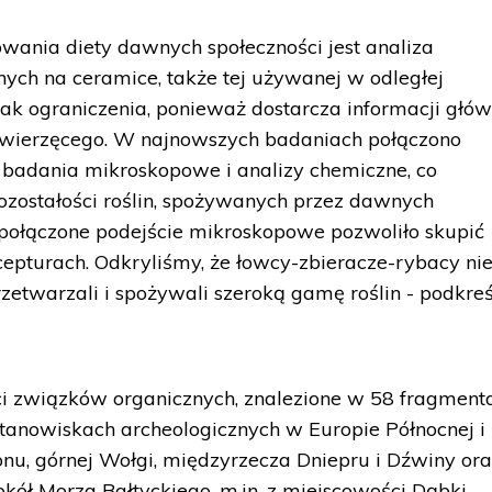
wania diety dawnych społeczności jest analiza
nych na ceramice, także tej używanej w odległej
nak ograniczenia, ponieważ dostarcza informacji głów
zwierzęcego. W najnowszych badaniach połączono
m badania mikroskopowe i analizy chemiczne, co
ozostałości roślin, spożywanych przez dawnych
połączone podejście mikroskopowe pozwoliło skupić
epturach. Odkryliśmy, że łowcy-zbieracze-rybacy nie
zetwarzali i spożywali szeroką gamę roślin - podkreś
i związków organicznych, znalezione w 58 fragment
 stanowiskach archeologicznych w Europie Północnej i
onu, górnej Wołgi, międzyrzecza Dniepru i Dźwiny or
kół Morza Bałtyckiego, m.in. z miejscowości Dąbki,