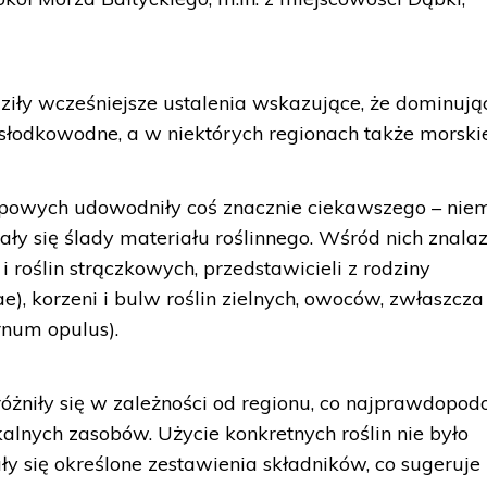
iły wcześniejsze ustalenia wskazujące, że dominuj
słodkowodne, a w niektórych regionach także morskie
opowych udowodniły coś znacznie ciekawszego – nie
y się ślady materiału roślinnego. Wśród nich znalaz
 i roślin strączkowych, przedstawicieli z rodziny
), korzeni i bulw roślin zielnych, owoców, zwłaszcza
rnum opulus).
óżniły się w zależności od regionu, co najprawdopod
alnych zasobów. Użycie konkretnych roślin nie było
y się określone zestawienia składników, co sugeruje