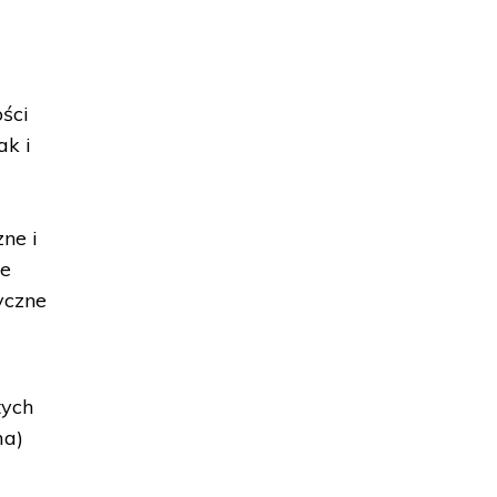
ści
ak i
t
ne i
we
yczne
tych
ma)