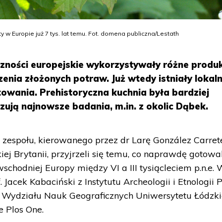
y w Europie już 7 tys. lat temu. Fot. domena publiczna/Lestath
czności europejskie wykorzystywały różne produ
zenia złożonych potraw. Już wtedy istniały lokal
otowania. Prehistoryczna kuchnia była bardziej
zują najnowsze badania, m.in. z okolic Dąbek.
espołu, kierowanego przez dr Larę González Carret
j Brytanii, przyjrzeli się temu, co naprawdę gotowal
wschodniej Europy między VI a III tysiącleciem p.n.e.
f. Jacek Kabaciński z Instytutu Archeologii i Etnologii
l z Wydziału Nauk Geograficznych Uniwersytetu Łódzki
 Plos One.