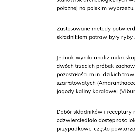
położnej na polskim wybrzeżu.
Zastosowane metody potwierdz
składnikiem potraw były ryby 
Jednak wyniki analiz mikrosk
dwóch trzecich próbek zachował
pozostałości m.in.: dzikich traw
szarłatowatych (Amaranthaceae
jagody kaliny koralowej (Vibu
Dobór składników i receptury r
odzwierciedlało dostępność lok
przypadkowe, często powtarzał