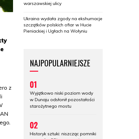
warszawskiej ulicy
Ukraina wydała zgody na ekshumacje
szczątków polskich ofiar w Hucie
Pieniackiej i Ugłach na Wołyniu
kty
ne
NAJPOPULARNIEJSZE
01
ero z
Wyjątkowo niski poziom wody
i
w Dunaju odsłonił pozostałości
 W
starożytnego mostu
 PAN
ego.
02
Historyk sztuki: niszcząc pomniki